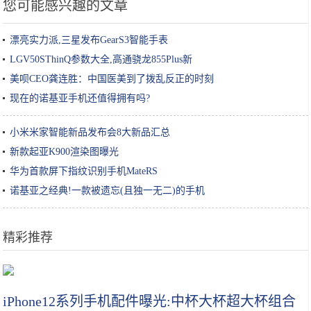
您可能感兴趣的文章
漂亮实力派,三星发布GearS3智能手表
LGV50SThinQ参数大全,高通骁龙855Plus新
美呗CEO龚连胜：中国医美到了拨乱反正的时刻
现在的诺基亚手机还值得拥有吗?
小米米家智能新品发布会8大新品汇总
新款起亚K900渲染图曝光
华为首款屏下指纹识别手机MateRS
诺基亚之经典!一款被遗忘(且独一无二)的手机
精彩推荐
韩国手游公司Netmarble将携《二之国》手游出展G-Star
iPhone12系列手机配件曝光:中杯大杯超大杯组合