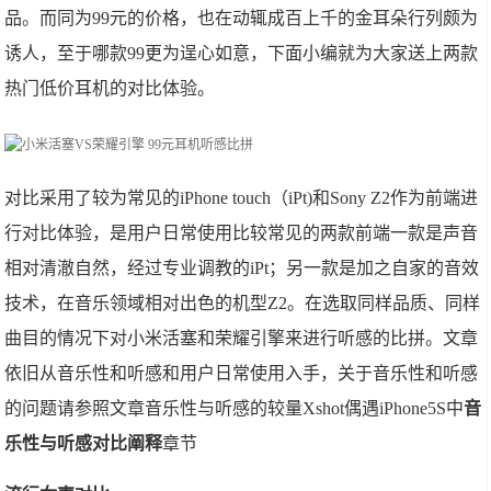
品。而同为99元的价格，也在动辄成百上千的金耳朵行列颇为
诱人，至于哪款99更为逞心如意，下面小编就为大家送上两款
热门低价耳机的对比体验。
对比采用了较为常见的iPhone touch（iPt)和Sony Z2作为前端进
行对比体验，是用户日常使用比较常见的两款前端一款是声音
相对清澈自然，经过专业调教的iPt；另一款是加之自家的音效
技术，在音乐领域相对出色的机型Z2。在选取同样品质、同样
曲目的情况下对小米活塞和荣耀引擎来进行听感的比拼。文章
依旧从音乐性和听感和用户日常使用入手，关于音乐性和听感
的问题请参照文章音乐性与听感的较量Xshot偶遇iPhone5S中
音
乐性与听感对比阐释
章节