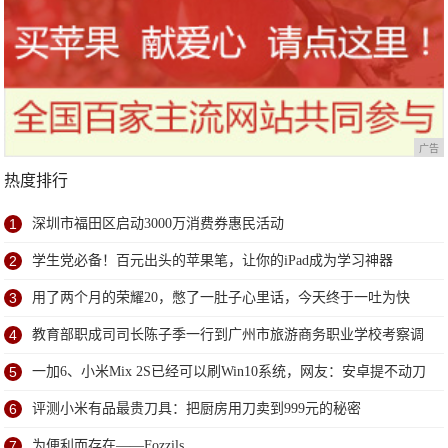
广告
热度排行
1
深圳市福田区启动3000万消费券惠民活动
2
学生党必备！百元出头的苹果笔，让你的iPad成为学习神器
3
用了两个月的荣耀20，憋了一肚子心里话，今天终于一吐为快
4
教育部职成司司长陈子季一行到广州市旅游商务职业学校考察调
研
5
一加6、小米Mix 2S已经可以刷Win10系统，网友：安卓提不动刀
了？
6
评测小米有品最贵刀具：把厨房用刀卖到999元的秘密
7
为便利而存在——Fozzils