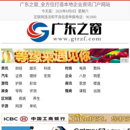
广东之窗_全方位打造本地企业资讯门户网站
今天是：2026年8月8日 星期六
互联网违法和不良信息举报电话：962000
广告
资讯
财经
娱乐
科技
时尚
电商
数码
汽车
证券
理财
宏观
企业
八卦
明星
游戏
护肤
彩妆
商讯
家居
楼盘
美食
导购
评测
微商
课程
出国
区块链
疾病
养生
手游
网游
单机