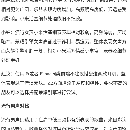
采用Z2搭配两款耳机时女声中低音的厚度明显得到改善，声场
相对更为广阔，乐器表现力度增加，高频明亮度低，通透感受
到影响。小米活塞细节处理依旧不细致。
小结：流行女声小米活塞细节表现相对较弱，高频薄弱，声场
略窄。荣耀引擎女声高音过于锋利，易疲劳。整体表现女声方
面荣耀引擎更胜一筹，相对小米活塞情感更丰富，乐器及细节
处理更好。
建议：使用iPt或者iPhone同类前端不建议搭配这两款耳机，整
体表现过于清淡无味。Z2方面增添了厚度和弹性，要求不高的
朋友可以选择搭配荣耀引擎进行尝试。
流行男声对比
流行男声则选用了在高中低三频都有所表现的歌曲，来自郑钧
的《私奔》，歌曲整体对过度衔接部分要求较高，对声音中感