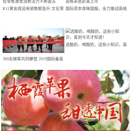
K11黄金周迎来销售额急升 文化零
国际资本青睐国服，全力推动英格
售激发消费活力不断复苏
来思赴美上市
选酸奶、喝酸奶，这些小知识，直
到今天才知道！
300名梯客共同攀登 2019国际垂直
马拉松超级精英赛顺德海骏达中心
站欢乐开跑