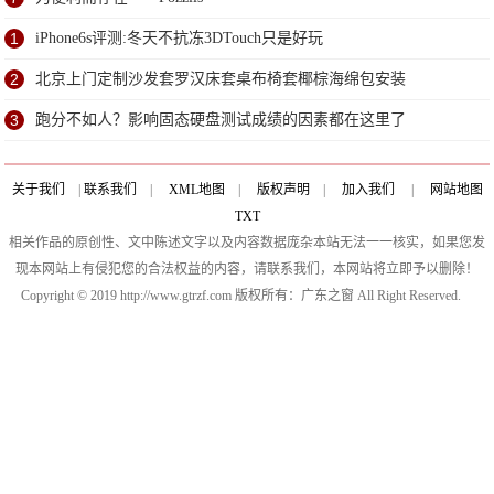
1
iPhone6s评测:冬天不抗冻3DTouch只是好玩
2
北京上门定制沙发套罗汉床套桌布椅套椰棕海绵包安装
3
跑分不如人？影响固态硬盘测试成绩的因素都在这里了
关于我们
|
联系我们
|
XML地图
|
版权声明
|
加入我们
|
网站地图
TXT
相关作品的原创性、文中陈述文字以及内容数据庞杂本站无法一一核实，如果您发
现本网站上有侵犯您的合法权益的内容，请联系我们，本网站将立即予以删除！
Copyright © 2019 http://www.gtrzf.com 版权所有：广东之窗 All Right Reserved.