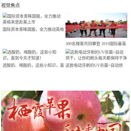
视觉焦点
国际资本青睐国服，全力推动英格
来思赴美上市
300名梯客共同攀登 2019国际垂直
马拉松超级精英赛顺德海骏达中心
站欢乐开跑
选酸奶、喝酸奶，这些小知识，直
这款电动牙刷的UV杀菌+自动烘
到今天才知道！
干，让你的刷头每天都保持干净