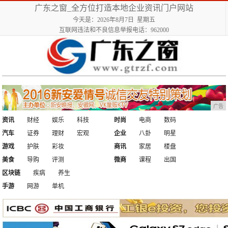
广东之窗_全方位打造本地企业资讯门户网站
今天是：2026年8月7日 星期五
互联网违法和不良信息举报电话：962000
广告
资讯
财经
娱乐
科技
时尚
电商
数码
汽车
证券
理财
宏观
企业
八卦
明星
游戏
护肤
彩妆
商讯
家居
楼盘
美食
导购
评测
微商
课程
出国
区块链
疾病
养生
手游
网游
单机