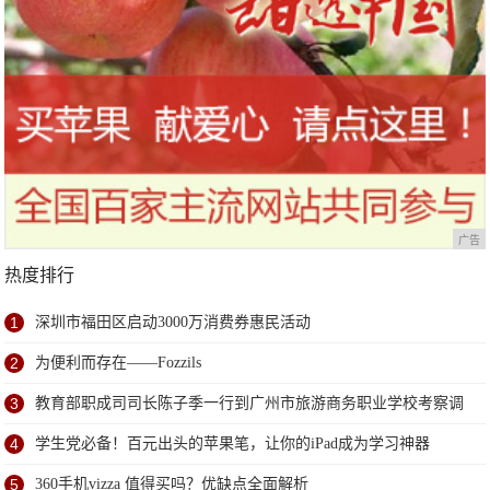
广告
热度排行
1
深圳市福田区启动3000万消费券惠民活动
2
为便利而存在——Fozzils
3
教育部职成司司长陈子季一行到广州市旅游商务职业学校考察调
研
4
学生党必备！百元出头的苹果笔，让你的iPad成为学习神器
5
360手机vizza 值得买吗？优缺点全面解析