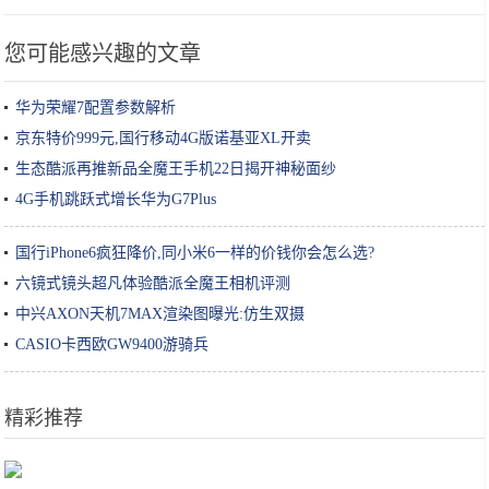
您可能感兴趣的文章
华为荣耀7配置参数解析
京东特价999元,国行移动4G版诺基亚XL开卖
生态酷派再推新品全魔王手机22日揭开神秘面纱
4G手机跳跃式增长华为G7Plus
国行iPhone6疯狂降价,同小米6一样的价钱你会怎么选?
六镜式镜头超凡体验酷派全魔王相机评测
中兴AXON天机7MAX渲染图曝光:仿生双摄
CASIO卡西欧GW9400游骑兵
精彩推荐
选酸奶、喝酸奶，这些小知识，直到今天才知道！