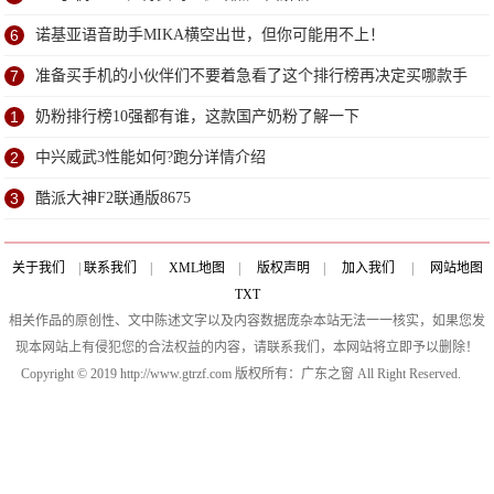
6
诺基亚语音助手MIKA横空出世，但你可能用不上！
7
准备买手机的小伙伴们不要着急看了这个排行榜再决定买哪款手
机吧
1
奶粉排行榜10强都有谁，这款国产奶粉了解一下
2
中兴威武3性能如何?跑分详情介绍
3
酷派大神F2联通版8675
关于我们
|
联系我们
|
XML地图
|
版权声明
|
加入我们
|
网站地图
TXT
相关作品的原创性、文中陈述文字以及内容数据庞杂本站无法一一核实，如果您发
现本网站上有侵犯您的合法权益的内容，请联系我们，本网站将立即予以删除！
Copyright © 2019 http://www.gtrzf.com 版权所有：广东之窗 All Right Reserved.