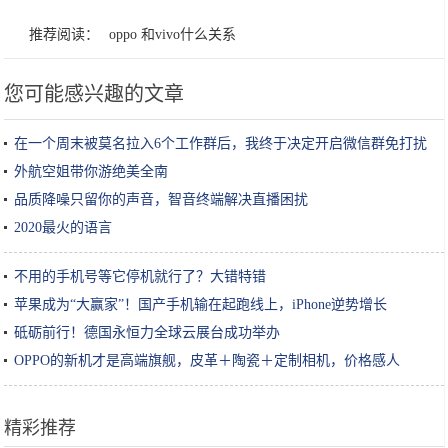
推荐阅读：
oppo 和vivo什么关系
您可能感兴趣的文章
在一个周末被莫名拉入6个工作群后，我终于决定开启微信群免打扰
外航空姐带你游绝美全南
品质降噪只留你的声音，智音终端解决直播困扰
2020最火的语言
不用的手机号等它停机就行了？大错特错
苹果成为“大赢家”！国产手机输在起跑线上，iPhone逆势增长
砥砺前行！德国永恒力全球云展台成功举办
OPPO的新机才是高端旗舰，皮革＋陶瓷＋定制相机，价格感人
精彩推荐