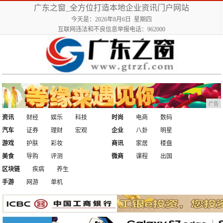
广东之窗_全方位打造本地企业资讯门户网站
今天是：2026年8月6日 星期四
互联网违法和不良信息举报电话：962000
广告
资讯
财经
娱乐
科技
时尚
电商
数码
汽车
证券
理财
宏观
企业
八卦
明星
游戏
护肤
彩妆
商讯
家居
楼盘
美食
导购
评测
微商
课程
出国
区块链
疾病
养生
手游
网游
单机