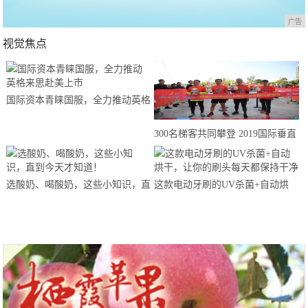
广告
视觉焦点
国际资本青睐国服，全力推动英格
来思赴美上市
300名梯客共同攀登 2019国际垂直
马拉松超级精英赛顺德海骏达中心
站欢乐开跑
选酸奶、喝酸奶，这些小知识，直
这款电动牙刷的UV杀菌+自动烘
到今天才知道！
干，让你的刷头每天都保持干净