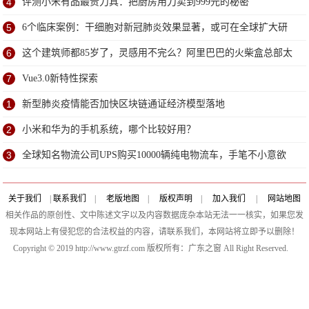
4
评测小米有品最贵刀具：把厨房用刀卖到999元的秘密
5
6个临床案例：干细胞对新冠肺炎效果显著，或可在全球扩大研
究
6
这个建筑师都85岁了，灵感用不完么？阿里巴巴的火柴盒总部太
赞了
7
Vue3.0新特性探索
1
新型肺炎疫情能否加快区块链通证经济模型落地
2
小米和华为的手机系统，哪个比较好用？
3
全球知名物流公司UPS购买10000辆纯电物流车，手笔不小意欲
何为？
关于我们
|
联系我们
|
老版地图
|
版权声明
|
加入我们
|
网站地图
相关作品的原创性、文中陈述文字以及内容数据庞杂本站无法一一核实，如果您发
现本网站上有侵犯您的合法权益的内容，请联系我们，本网站将立即予以删除！
Copyright © 2019 http://www.gtrzf.com 版权所有：广东之窗 All Right Reserved.