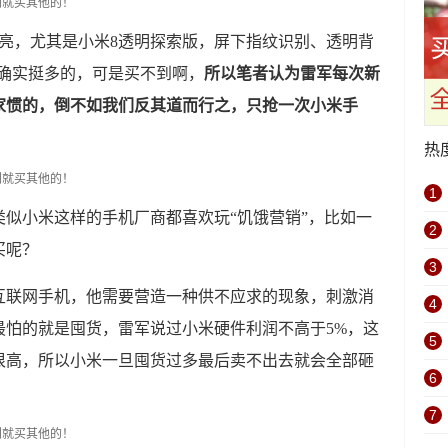
亮，尤其是小米8透明探索版，屏下指纹识别、透明背
技确实挺多的，可是买不到啊，
所以笔者认为雷军每次新
家惯的，倒不如我们反其道而行之，只抢一次小米手
热
1
似小米这样的手机厂商都喜欢玩“饥饿营销”，比如一
2
买呢？
3
互联网手机，他需要营造一种供不应求的现象，刺激消
4
最怕的就是囤货，雷军说过小米硬件利润不高于5%，这
5
很高，所以小米一旦囤货过多最后卖不出去就会全部砸
6
7