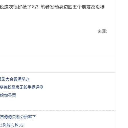
是说这次很好抢了吗？笔者发动身边四五个朋友都没抢
来源：
结表彰大会圆满举办
蛇飓兽粉晶版无线手柄评测
6款给你答案
再傻傻只看分辨率了
让你放心购5G!