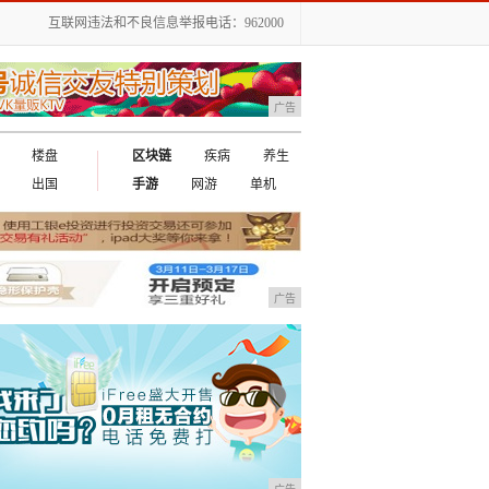
互联网违法和不良信息举报电话：962000
广告
楼盘
区块链
疾病
养生
出国
手游
网游
单机
广告