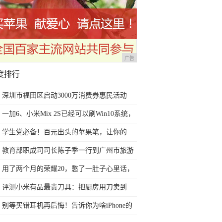
广告
度排行
深圳市福田区启动3000万消费券惠民活动
一加6、小米Mix 2S已经可以刷Win10系统，
网友：安卓提不动刀了？
学生党必备！百元出头的苹果笔，让你的
iPad成为学习神器
教育部职成司司长陈子季一行到广州市旅游
商务职业学校考察调研
用了两个月的荣耀20，憋了一肚子心里话，
今天终于一吐为快
评测小米有品最贵刀具：把厨房用刀卖到
999元的秘密
别等买错耳机再后悔！告诉你为啥iPhone的