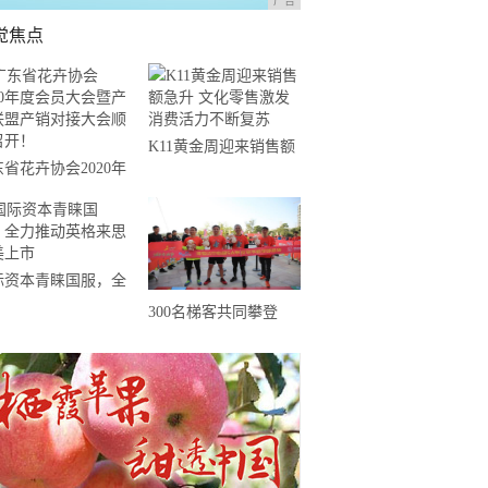
广告
觉焦点
K11黄金周迎来销售额
省花卉协会2020年
急升 文化零售激发消
会员大会暨产业联盟
费活力不断复苏
销对接大会顺利召
！
际资本青睐国服，全
推动英格来思赴美上
300名梯客共同攀登
2019国际垂直马拉松超
级精英赛顺德海骏达中
心站欢乐开跑