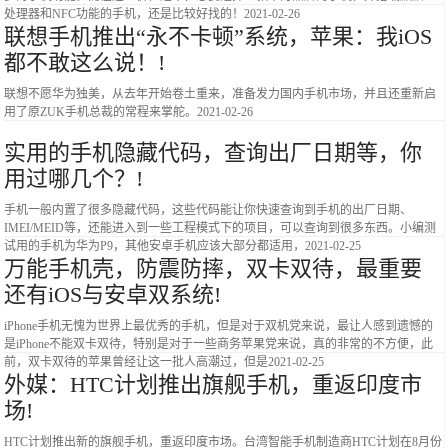
处理器和NFC功能的手机，还是比较好找的！
2021-02-26
联想手机推出“永不卡顿”系统，苹果：我iOS
都不敢这么说！!
联想不愿华为独美，从去年开始卷土重来，准备发力国内手机市场，并且还重新启
用了原ZUK手机总裁的常程来掌舵。
2021-02-26
实用的手机隐藏代码，查询出厂日期等，你
用过哪几个？!
手机一般内置了很多隐藏代码，这些代码能让你快速查询到手机的出厂日期、
IMEI/MEID等，还能进入到一些工程模式下的项目，可以查询到很多东西。小编测
试用的手机为华为P9，其他安卓手机应该大部分都适用，
2021-02-25
万能手机壳，防震防摔，双卡双待，最重要
还有iOS与安卓双系统!
iPhone手机无愧为世界上最优秀的手机，但是对于双机党来说，最让人感到遗憾的
是iPhone不能双卡双待，特别是对于一些商务苹果党来说，真的非常的不方便，此
前，双卡双待的苹果曾经让这一批人高潮过，但是
2021-02-25
外媒：HTC计划推出旗舰手机，重返印度市
场!
HTC计划推出新的旗舰手机，重返印度市场。台湾智能手机制造商HTC计划在8月份