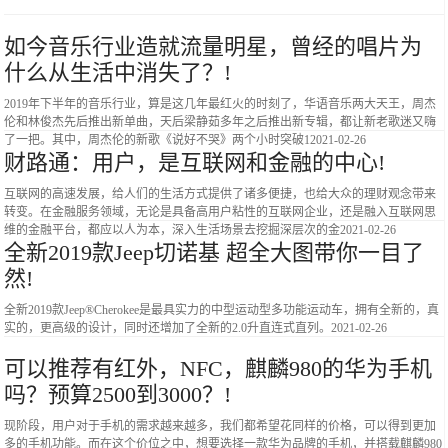
如今音乐行业造就流量明星，曾经的唱片为
什么从生活中消失了？!
2019年下半年的音乐行业，算是这几年最红火的时刻了，华语音乐两大天王，周杰
伦和林俊杰先后推出新单曲，天后梁静茹多年之后推出新专辑，都让新老歌迷又嗨
了一把。其中，周杰伦的新歌《说好不哭》两个小时突破1
2021-02-26
财路通：用户，是互联网和金融的中心!
互联网的高速发展，给人们的生活方式提供了诸多便捷，也给大众的理财观念带来
转变。在金融服务领域，无论是具备高用户粘性的互联网企业，还是融入互联网思
维的金融平台，都应以人为本，深入生活场景去挖掘深层次的金
2021-02-26
全新2019款Jeep切诺基 超全大图带你一目了
然!
全新2019款Jeep®Cherokee是最具实力的中型运动型多功能运动车，拥有全新的，真
实的，更高级的设计，同时还增加了全新的2.0升直连式直列。
2021-02-26
可以推荐有红外，NFC，麒麟980的华为手机
吗？预算2500到3000？!
现阶段，用户对于手机的需求越来越多，我们都希望花同样的价格，可以得到更加
多的手机功能。而在这个价位之中，想要选择一款华为品牌的手机，并搭载麒麟980