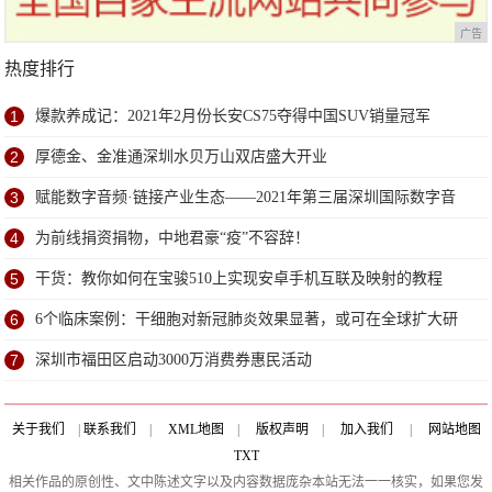
广告
热度排行
1
爆款养成记：2021年2月份长安CS75夺得中国SUV销量冠军
2
厚德金、金准通深圳水贝万山双店盛大开业
3
赋能数字音频·链接产业生态——2021年第三届深圳国际数字音
频产业展6月深圳盛大开幕
4
为前线捐资捐物，中地君豪“疫”不容辞！
5
干货：教你如何在宝骏510上实现安卓手机互联及映射的教程
6
6个临床案例：干细胞对新冠肺炎效果显著，或可在全球扩大研
究
7
深圳市福田区启动3000万消费券惠民活动
关于我们
|
联系我们
|
XML地图
|
版权声明
|
加入我们
|
网站地图
TXT
相关作品的原创性、文中陈述文字以及内容数据庞杂本站无法一一核实，如果您发