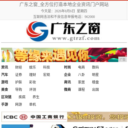
广东之窗_全方位打造本地企业资讯门户网站
今天是：2026年8月6日 星期四
互联网违法和不良信息举报电话：962000
广告
资讯
财经
娱乐
科技
时尚
电商
数码
汽车
证券
理财
宏观
企业
八卦
明星
游戏
护肤
彩妆
商讯
家居
楼盘
美食
导购
评测
微商
课程
出国
区块链
疾病
养生
手游
网游
单机