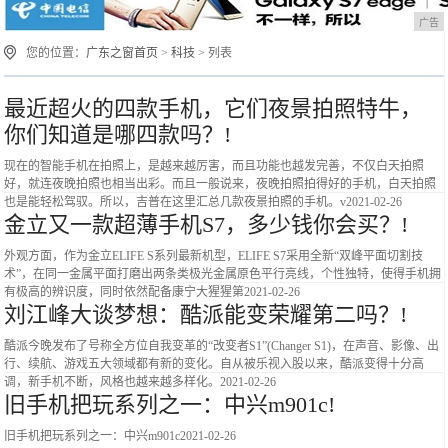
广告
您的位置：
广东之窗首页
>
科技
> 列表
最近超火的四款手机，它们夜景拍照特牛，
你们知道是哪四款吗？!
现在的智能手机在拍照上，是越来越厉害，而且功能也越发完善，不仅白天拍照
好，就连夜晚拍照也相当出彩。而且一般说来，夜晚拍照拍得好的手机，白天拍照
也是能轻松驾驭。所以，吉普在这里汇总几款夜景拍照的手机。v
2021-02-26
金立又一款超薄手机S7，多少钱你会买？!
外观方面，作为金立ELIFE S系列最新机型，ELIFE S7采用全新“双峰平面切割技
术”，在同一金属平面打磨出两条类极光金属原色平行亮线，个性独特，使得手机拥
有极高的辨识度，同时依然配备康宁大猩猩第
2021-02-26
刘江峰大谈梦想：酷派能变荣耀第二吗？!
酷派今晚发布了号称全方位自我变革的“改变者S1”(Changer S1)，在声音、影像、出
行、续航、游戏五大领域都有新的变化。自从被乐视入股以来，酷派变得十分高
调，新手机不断，风格也越来越多样化。
2021-02-26
旧手机把玩系列之一：中兴m901c!
旧手机把玩系列之一：中兴m901c
2021-02-26