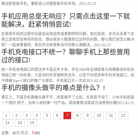
推出新智能手机，重新进入印度智能手机市场。
2021-02-25
手机应用总是无响应？只需点击这里一下就
能解决，赶紧悄悄尝试!
在使用手机的过程中总是会出现这样或者那样的问题。就比如说，多次点击某个应
用之后依旧没有任何反应。想必很多人都遇到过这样的问题，那么我们该怎么解决
呢？一起来看看吧，其实并没有想象当中的那么难解决。
2021-02-25
手机充电接口不统一？聊聊手机上那些曾用
过的接口!
统一手机充电接口的想法并不是近年才有，早在2006年全球就曾大规模推动手机充
电接口统一的标准，只是当时并非强制性法令，以至于出现多种手机充电接口，如
今随着Type-C接口的推广与普及，手机接口又一次迎
2021-02-25
手机的摄像头做平的难点是什么？!
事实上，不是手机摄像头做不平，而是做平了之后，反而卖不动了。小米手机就是
一个很好 例子，当年小米的第一代产品，其成像情况就成为消费者吐槽
2021-02-25
1
2
3
4
5
6
7
8
9
10
11
12
13
14
15
总数：
4275
页次：
7
/285