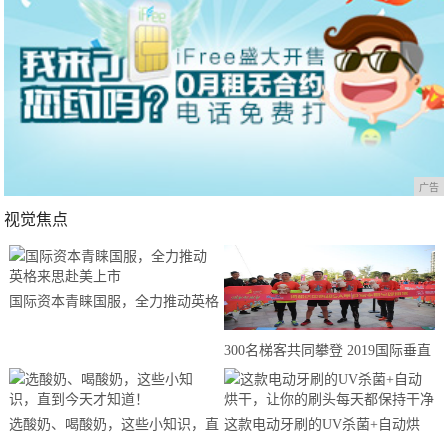
广告
视觉焦点
国际资本青睐国服，全力推动英格
来思赴美上市
300名梯客共同攀登 2019国际垂直
马拉松超级精英赛顺德海骏达中心
站欢乐开跑
选酸奶、喝酸奶，这些小知识，直
这款电动牙刷的UV杀菌+自动烘