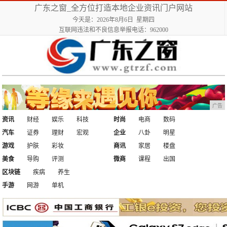
广东之窗_全方位打造本地企业资讯门户网站
今天是：2026年8月6日 星期四
互联网违法和不良信息举报电话：962000
广告
资讯
财经
娱乐
科技
时尚
电商
数码
汽车
证券
理财
宏观
企业
八卦
明星
游戏
护肤
彩妆
商讯
家居
楼盘
美食
导购
评测
微商
课程
出国
区块链
疾病
养生
手游
网游
单机