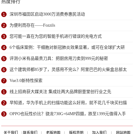
热度排行
1
深圳市福田区启动3000万消费券惠民活动
2
为便利而存在——Fozzils
3
您可能一直在为您的智能手机进行错误的充电方式
4
6个临床案例：干细胞对新冠肺炎效果显著，或可在全球扩大研
究
5
评测小米有品最贵刀具：把厨房用刀卖到999元的秘密
6
这个建筑师都85岁了，灵感用不完么？阿里巴巴的火柴盒总部太
赞了
7
Vue3.0新特性探索
1
线上招商获大媒关注 集成灶两大品牌厨壹堂创行业之先
2
早知道，华为手机上的扫描功能这么好用，就不花几千块买扫描
仪了
3
OPPO也玩性价比？骁龙730G+64MP四摄，跌至1399元值得入手
关于我们
|
联系我们
|
老版地图
|
版权声明
|
加入我们
|
网站地图