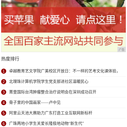
广告
热度排行
1
卓越教育艺文学院广美校区开放日：不一样的艺考文化课体验，
学位已告急
2
北理珠计算机学院学生党支部进社区温暖民心
3
菁壹国际台湾肿瘤整合治疗说明会在深圳成功召开
4
骨子里的中国画家——卢中见
5
阿里云天池大赛助力广东打造工业互联网新标杆
6
广珠两地小学生关爱长隆极地动物“新生代”