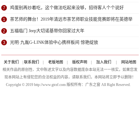
7
鸡蛋别再炒着吃，这个做法吃起来没够，招待客人个个说好
1
茶艺师的舞台！2019年清远市茶艺师职业技能竞赛即将在英德举
行
2
五福临门 Jeep大切诺基带你回家过大年
3
光明·九胤G-LINK体验中心携样板间 惊艳绽放
关于我们
|
联系我们
|
老版地图
|
版权声明
|
加入我们
|
网站地图
相关作品的原创性、文中陈述文字以及内容数据庞杂本站无法一一核实，如果您发
现本网站上有侵犯您的合法权益的内容，请联系我们，本网站将立即予以删除！
Copyright © 2019 http://www.gtrzf.com 版权所有：广东之窗 All Right Reserved.