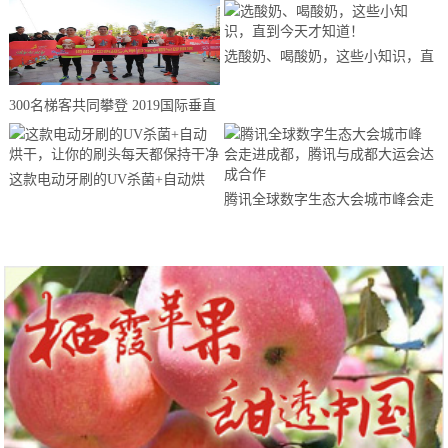
选酸奶、喝酸奶，这些小知识，直
到今天才知道！
300名梯客共同攀登 2019国际垂直
马拉松超级精英赛顺德海骏达中心
站欢乐开跑
这款电动牙刷的UV杀菌+自动烘
腾讯全球数字生态大会城市峰会走
干，让你的刷头每天都保持干净
进成都，腾讯与成都大运会达成合
作