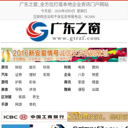
广东之窗_全方位打造本地企业资讯门户网站
今天是：2026年8月9日 星期日
互联网违法和不良信息举报电话：962000
广告
资讯
财经
娱乐
科技
时尚
电商
数码
汽车
证券
理财
宏观
企业
八卦
明星
游戏
护肤
彩妆
商讯
家居
楼盘
美食
导购
评测
微商
课程
出国
区块链
疾病
养生
手游
网游
单机