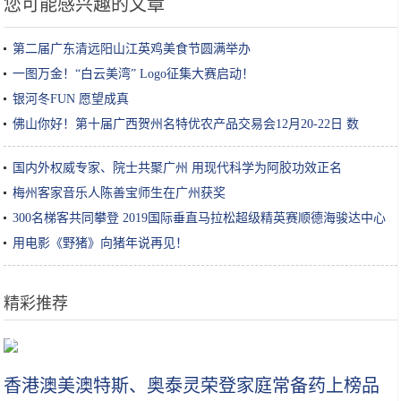
您可能感兴趣的文章
第二届广东清远阳山江英鸡美食节圆满举办
一图万金！“白云美湾” Logo征集大赛启动！
银河冬FUN 愿望成真
​佛山你好！第十届广西贺州名特优农产品交易会12月20-22日 数
国内外权威专家、院士共聚广州 用现代科学为阿胶功效正名
梅州客家音乐人陈善宝师生在广州获奖
300名梯客共同攀登 2019国际垂直马拉松超级精英赛顺德海骏达中心
站欢乐开跑
用电影《野猪》向猪年说再见！
精彩推荐
不盲目跟风，化妆水一定要选适合自己肤质的才是王道！你选对了吗？
香港澳美澳特斯、奥泰灵荣登家庭常备药上榜品