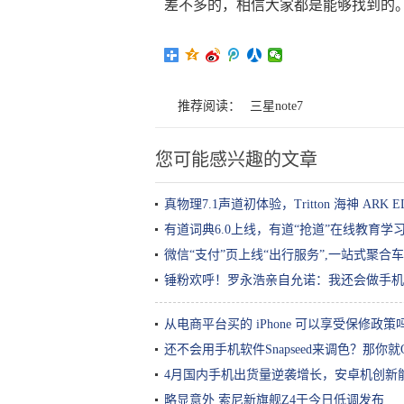
差不多的，相信大家都是能够找到的
推荐阅读：
三星note7
您可能感兴趣的文章
真物理7.1声道初体验，Tritton 海神 ARK 
有道词典6.0上线，有道“抢道”在线教育学
微信“支付”页上线“出行服务”,一站式聚合
锤粉欢呼！罗永浩亲自允诺：我还会做手机
从电商平台买的 iPhone 可以享受保修政策
还不会用手机软件Snapseed来调色？那你就
4月国内手机出货量逆袭增长，安卓机创新
略显意外 索尼新旗舰Z4于今日低调发布