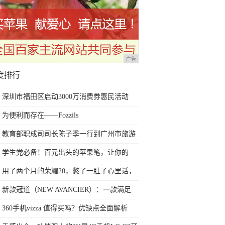
广告
度排行
深圳市福田区启动3000万消费券惠民活动
为便利而存在——Fozzils
教育部职成司司长陈子季一行到广州市旅游
商务职业学校考察调研
学生党必备！百元出头的苹果笔，让你的
iPad成为学习神器
用了两个月的荣耀20，憋了一肚子心里话，
今天终于一吐为快
新款冠道（NEW AVANCIER）：一款满足
任何苛刻要求的SUV
360手机vizza 值得买吗？优缺点全面解析