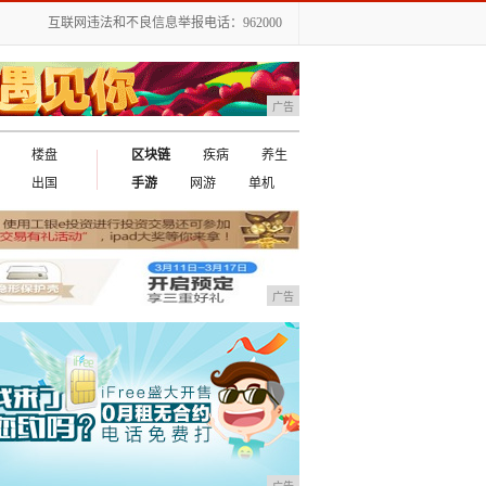
互联网违法和不良信息举报电话：962000
广告
楼盘
区块链
疾病
养生
出国
手游
网游
单机
广告