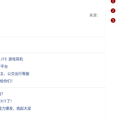
1
。
2
来源：
3
ELITE 游戏耳机
习平台
车主、公交出行等服
给你们！
吗？
OUT了！
能力爆发，挑起大梁