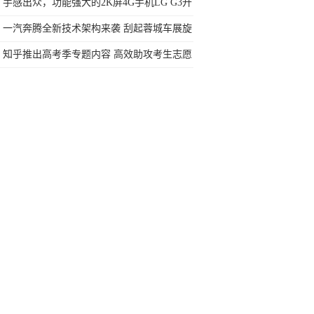
手感出众，功能强大的2K屏4G手机LG G3开
箱
一汽奔腾全新技术架构来袭 刮起蓉城车展旋
风
知乎推出高考季专题内容 高效助攻考生志愿
填报