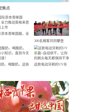
广告
觉焦点
际资本青睐国服，全
推动英格来思赴美上
300名梯客共同攀登
2019国际垂直马拉松超
级精英赛顺德海骏达中
心站欢乐开跑
酸奶、喝酸奶，这些
这款电动牙刷的UV杀
知识，直到今天才知
菌+自动烘干，让你的
！
刷头每天都保持干净