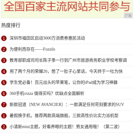
广告
热度排行
1
深圳市福田区启动3000万消费券惠民活动
2
为便利而存在——Fozzils
3
教育部职成司司长陈子季一行到广州市旅游商务职业学校考察调
研
4
用了两个月的荣耀20，憋了一肚子心里话，今天终于一吐为快
5
学生党必备！百元出头的苹果笔，让你的iPad成为学习神器
6
360手机vizza 值得买吗？优缺点全面解析
7
新款冠道（NEW AVANCIER）：一款满足任何苛刻要求的SUV
1
暑假换手机，推荐两款高端旗舰，三款高性价比实力派机型
2
小清新miui主题，好看养眼的主题！男女通用哦！（第二波）