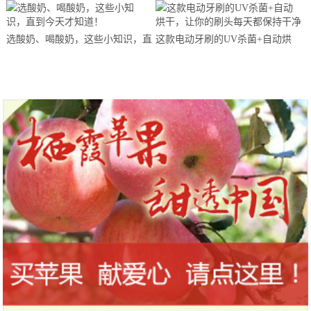
马拉松超级精英赛顺德海骏达中心
站欢乐开跑
选酸奶、喝酸奶，这些小知识，直
这款电动牙刷的UV杀菌+自动烘
到今天才知道！
干，让你的刷头每天都保持干净