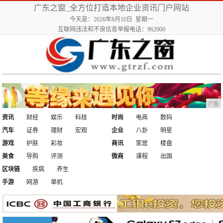
广东之窗_全方位打造本地企业资讯门户网站
今天是：2026年8月10日 星期一
互联网违法和不良信息举报电话：962000
广告
资讯
财经
娱乐
科技
时尚
电商
数码
汽车
证券
理财
宏观
企业
八卦
明星
游戏
护肤
彩妆
商讯
家居
楼盘
美食
导购
评测
微商
课程
出国
区块链
疾病
养生
手游
网游
单机