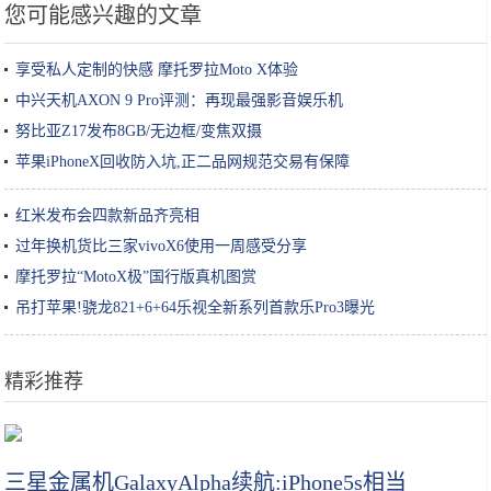
您可能感兴趣的文章
享受私人定制的快感 摩托罗拉Moto X体验
中兴天机AXON 9 Pro评测：再现最强影音娱乐机
努比亚Z17发布8GB/无边框/变焦双摄
苹果iPhoneX回收防入坑,正二品网规范交易有保障
红米发布会四款新品齐亮相
过年换机货比三家vivoX6使用一周感受分享
摩托罗拉“MotoX极”国行版真机图赏
吊打苹果!骁龙821+6+64乐视全新系列首款乐Pro3曝光
精彩推荐
长得像红薯的“雪莲果”你吃过么 现在品尝正当时
三星金属机GalaxyAlpha续航:iPhone5s相当