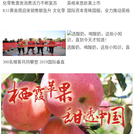
K11黄金周迎来销售额急升 文化零
国际资本青睐国服，全力推动英格
售激发消费活力不断复苏
来思赴美上市
选酸奶、喝酸奶，这些小知识，直
到今天才知道！
300名梯客共同攀登 2019国际垂直
马拉松超级精英赛顺德海骏达中心
站欢乐开跑