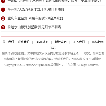
7
一加6、小米Mix 2S已经可以刷Win10系统，网友：安卓提不动刀
了？
1
千元机“入戏”已深 TCL手机需回乡随俗
2
重庆车主留意 阿呆车服送500台净水器
3
拉迷佘山银湖别墅案例|无细节不轻奢
关于我们
|
联系我们
|
XML地图
|
版权声明
|
加入我们
|
网站地图
TXT
相关作品的原创性、文中陈述文字以及内容数据庞杂本站无法一一核实，如果您发
现本网站上有侵犯您的合法权益的内容，请联系我们，本网站将立即予以删除！
Copyright © 2019 http://www.gtrzf.com 版权所有：广东之窗 All Right Reserved.