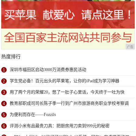
广告
热度排行
1
深圳市福田区启动3000万消费券惠民活动
2
学生党必备！百元出头的苹果笔，让你的iPad成为学习神器
3
用了两个月的荣耀20，憋了一肚子心里话，今天终于一吐为快
4
教育部职成司司长陈子季一行到广州市旅游商务职业学校考察调
研
5
为便利而存在——Fozzils
6
评测小米有品最贵刀具：把厨房用刀卖到999元的秘密