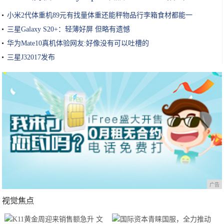
小米2代体重机89元有找量体重还能秤物品行李箱食材都能一
三星Galaxy S20+：轻薄好屏 但略有遗憾
华为Mate10真机体验网友:好像没有可以吐槽的
三星J32017发布
广告
视觉焦点