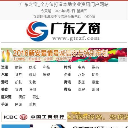
广东之窗_全方位打造本地企业资讯门户网站
今天是：2026年8月7日 星期五
互联网违法和不良信息举报电话：962000
广告
资讯
财经
娱乐
科技
时尚
电商
数码
汽车
证券
理财
宏观
企业
八卦
明星
游戏
护肤
彩妆
商讯
家居
楼盘
美食
导购
评测
微商
课程
出国
区块链
疾病
养生
手游
网游
单机