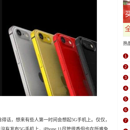
热
1
2
3
4
5
6
啥得话，想来有些人第一时间会想起5G手机上。仅仅，
7
沒有发布5G手机上，iPhone 11尽管很香但也在所难免