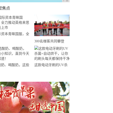
广告
觉焦点
际资本青睐国服，全
推动英格来思赴美上
300名梯客共同攀登
2019国际垂直马拉松超
级精英赛顺德海骏达中
心站欢乐开跑
酸奶、喝酸奶，这些
这款电动牙刷的UV杀
知识，直到今天才知
菌+自动烘干，让你的
！
刷头每天都保持干净