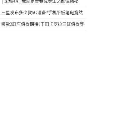
网友：安卓提不动刀了？
│荣耀4A│我就是青春优等生之颜值揭秘
三星发布多少款5G设备?手机平板笔电竟然
都有
哪款3缸车值得期待?丰田卡罗拉三缸值得等
待!