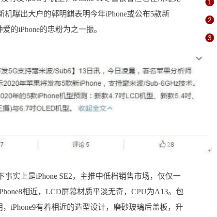
1
机曝出大户的郭明錤表明今年iPhone或公布5款新
2
钟爱的iPhone的忠粉为之一振。
3
下事实上是iPhone SE2，主推中低档销售市场，仅仅一
hone8相近，LCD屏幕材质平淡无奇，CPU为A13。包
iPhone9有着相近的造型设计，磨砂玻璃后盖板，升