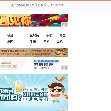
互联网违法和不良信息举报电话：962000
广告
楼盘
区块链
疾病
养生
出国
手游
网游
单机
广告