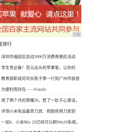
广告
度排行
深圳市福田区启动3000万消费券惠民活动
学生党必备！百元出头的苹果笔，让你的
iPad成为学习神器
教育部职成司司长陈子季一行到广州市旅游
商务职业学校考察调研
为便利而存在——Fozzils
用了两个月的荣耀20，憋了一肚子心里话，
今天终于一吐为快
评测小米有品最贵刀具：把厨房用刀卖到
999元的秘密
一加6、小米Mix 2S已经可以刷Win10系统，