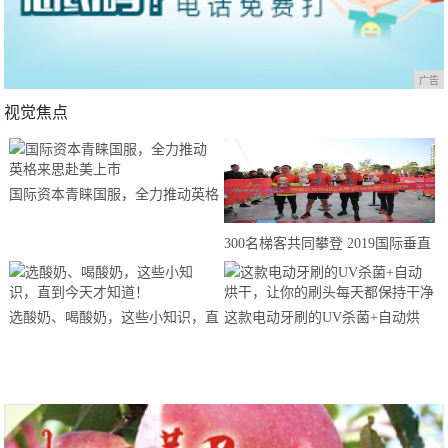
广告
视觉焦点
国际资本青睐国服，全力推动英格
来思赴美上市
300名梯客共同攀登 2019国际垂直
马拉松超级精英赛顺德海骏达中心
站欢乐开跑
选酸奶、喝酸奶，这些小知识，直
这款电动牙刷的UV杀菌+自动烘
到今天才知道！
干，让你的刷头每天都保持干净