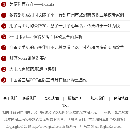
3
为便利而存在——Fozzils
4
教育部职成司司长陈子季一行到广州市旅游商务职业学校考察调
研
5
用了两个月的荣耀20，憋了一肚子心里话，今天终于一吐为快
6
360手机vizza 值得买吗？优缺点全面解析
7
准备买手机的小伙伴们不要着急看了这个排行榜再决定买哪款手
机吧
1
魅蓝Note2谁值得买?
2
大电芯商贸范,联想P1评测
3
中国第三届OTC品牌宣传月在杭州隆重启动
关于我们
|
联系我们
|
XML地图
|
版权声明
|
加入我们
|
网站地图
TXT
相关作品的原创性、文中陈述文字以及内容数据庞杂本站无法一一核实，如果您发
现本网站上有侵犯您的合法权益的内容，请联系我们，本网站将立即予以删除！
Copyright © 2019 http://www.gtrzf.com 版权所有：广东之窗 All Right Reserved.