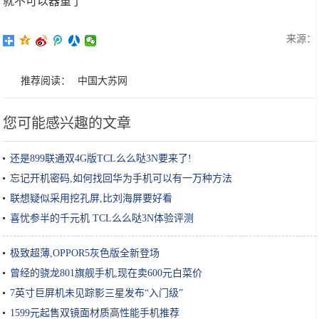
就不可以器重了
来源：
推荐阅读：
中国大苏网
您可能感兴趣的文章
还是899联通双4G版TCL么么哒3N要来了!
忘记开机密码,如何找回华为手机可以有一万种方法
联想疑似采用挖孔屏,比刘海屏要好看
喜忧参半的千元机 TCL么么哒3N体验评测
极致超薄,OPPOR5灰色版全新登场
曾经的骁龙801旗舰手机,现在卖600元白菜价
7英寸巨屏机未见踪影三星发布“入门级”
1599元起售双镜面材质高性能手机推荐