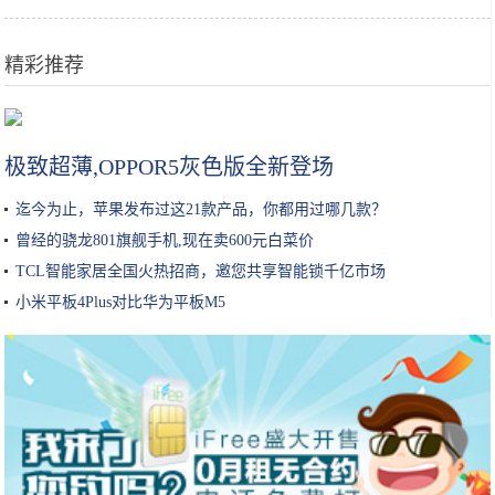
精彩推荐
土家酱香饼：辣中有甜，甜中有香，香而酥脆
极致超薄,OPPOR5灰色版全新登场
迄今为止，苹果发布过这21款产品，你都用过哪几款？
曾经的骁龙801旗舰手机,现在卖600元白菜价
TCL智能家居全国火热招商，邀您共享智能锁千亿市场
小米平板4Plus对比华为平板M5