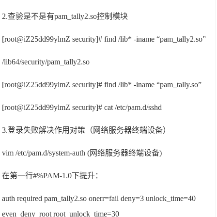
2.查验是不是有pam_tally2.so控制模块
[root@iZ25dd99ylmZ security]# find /lib* -iname “pam_tally2.so”
/lib64/security/pam_tally2.so
[root@iZ25dd99ylmZ security]# find /lib* -iname “pam_tally.so”
[root@iZ25dd99ylmZ security]# cat /etc/pam.d/sshd
3.登录失败解决作用对策（网络服务器终端设备）
vim /etc/pam.d/system-auth (网络服务器终端设备)
在第一行#%PAM-1.0下提升：
auth required pam_tally2.so onerr=fail deny=3 unlock_time=40
even_deny_root root_unlock_time=30