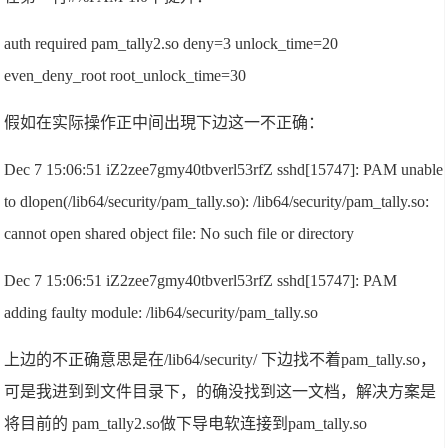
auth required pam_tally2.so deny=3 unlock_time=20
even_deny_root root_unlock_time=30
假如在实际操作正中间出現下边这一不正确：
Dec 7 15:06:51 iZ2zee7gmy40tbverl53rfZ sshd[15747]: PAM unable
to dlopen(/lib64/security/pam_tally.so): /lib64/security/pam_tally.so:
cannot open shared object file: No such file or directory
Dec 7 15:06:51 iZ2zee7gmy40tbverl53rfZ sshd[15747]: PAM
adding faulty module: /lib64/security/pam_tally.so
上边的不正确意思是在/lib64/security/ 下边找不着pam_tally.so，
可是我进到到文件目录下，的确没找到这一文档，解决方案是
将目前的 pam_tally2.so做下导电软连接到pam_tally.so