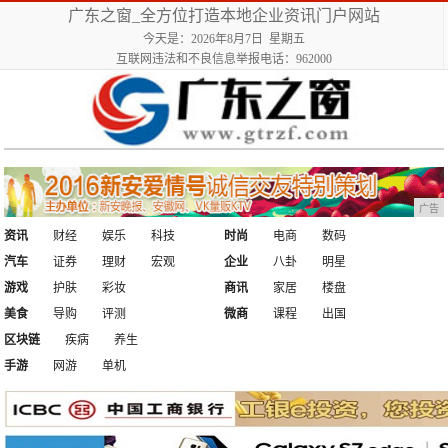
广东之窗_全方位打造本地企业资讯门户网站
今天是：2026年8月7日 星期五
互联网违法和不良信息举报电话：962000
广告
资讯
财经
娱乐
科技
时尚
电商
数码
汽车
证券
理财
宏观
企业
八卦
明星
游戏
护肤
彩妆
商讯
家居
楼盘
美食
导购
评测
微商
课程
出国
区块链
疾病
养生
手游
网游
单机