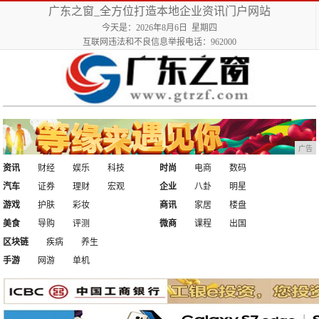
广东之窗_全方位打造本地企业资讯门户网站
今天是：2026年8月6日 星期四
互联网违法和不良信息举报电话：962000
广告
资讯
财经
娱乐
科技
时尚
电商
数码
汽车
证券
理财
宏观
企业
八卦
明星
游戏
护肤
彩妆
商讯
家居
楼盘
美食
导购
评测
微商
课程
出国
区块链
疾病
养生
手游
网游
单机