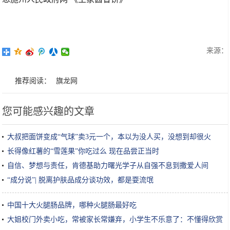
来源：
推荐阅读：
旗龙网
您可能感兴趣的文章
大叔把面饼变成“气球”卖3元一个，本以为没人买，没想到却很火
长得像红薯的“雪莲果”你吃过么 现在品尝正当时
自信、梦想与责任，肯德基助力曙光学子从自强不息到撒爱人间
“成分说”| 脱离护肤品成分谈功效，都是耍流氓
中国十大火腿肠品牌，哪种火腿肠最好吃
大姐校门外卖小吃，常被家长常嫌弃，小学生不乐意了：不懂得欣赏