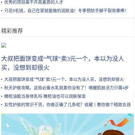
优秀的项目离不开高素质的人才
只花8毛钱，自己在家就能做的润肤油！冬季预防手脚干裂效果棒！
精彩推荐
范冰冰与陌生男子出街，穿丝绒大衣配钻石包，中指戴戒指引热议
大叔把面饼变成“气球”卖3元一个，本以为没人
买，没想到却很火
大叔把面饼变成“气球”卖3元一个，本以为没人买，没想到却很火
秋天护肤攻略，这些必备水乳就差你没有了！唤醒肌肤活力只需4步
橄榄油能当身体乳吗 橄榄油也可以润肤保湿
女性护肤的常识干货，你做正确了几条呢？收藏丨教你做个精致女孩