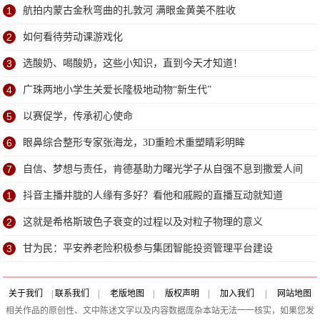
1
航拍内蒙古金秋弯曲的扎敦河 满眼金黄美不胜收
2
如何看待劳动课游戏化
3
选酸奶、喝酸奶，这些小知识，直到今天才知道！
4
广珠两地小学生关爱长隆极地动物“新生代”
5
以赛促学，传承初心使命
6
眼鼻综合整形专家张海龙，3D重睑术重塑睛彩明眸
7
自信、梦想与责任，肯德基助力曙光学子从自强不息到撒爱人间
1
抖音主播井胧的人缘有多好？看他和戚殿的直播互动就知道
2
这就是希格斯玻色子衰变的过程以及对粒子物理的意义
3
甘为民：平安养老险积极参与集团智能投资管理平台建设
关于我们
|
联系我们
|
老版地图
|
版权声明
|
加入我们
|
网站地图
相关作品的原创性、文中陈述文字以及内容数据庞杂本站无法一一核实，如果您发