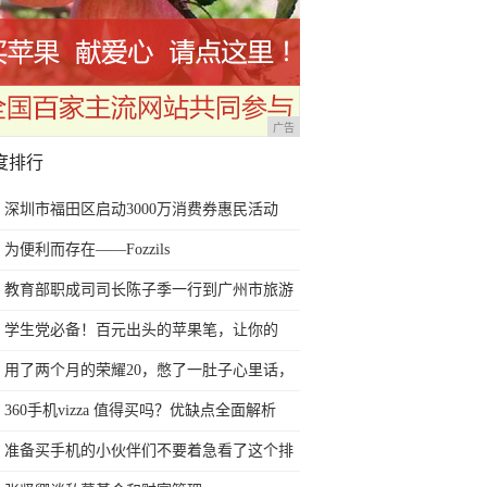
广告
度排行
深圳市福田区启动3000万消费券惠民活动
为便利而存在——Fozzils
教育部职成司司长陈子季一行到广州市旅游
商务职业学校考察调研
学生党必备！百元出头的苹果笔，让你的
iPad成为学习神器
用了两个月的荣耀20，憋了一肚子心里话，
今天终于一吐为快
360手机vizza 值得买吗？优缺点全面解析
准备买手机的小伙伴们不要着急看了这个排