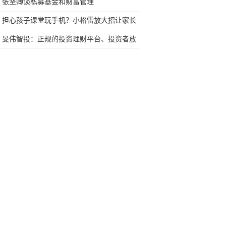
行榜再决定买哪款手机吧
张坚卿谈私募基金和财富管理
担心孩子课堂玩手机？小格雷放大招让家长
安心！
旻伟智投：正规的投资理财平台、投资者放
心