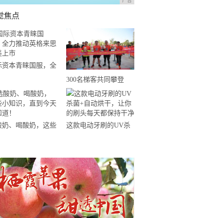
广告
觉焦点
际资本青睐国服，全
推动英格来思赴美上
300名梯客共同攀登
2019国际垂直马拉松超
级精英赛顺德海骏达中
心站欢乐开跑
酸奶、喝酸奶，这些
这款电动牙刷的UV杀
知识，直到今天才知
菌+自动烘干，让你的
！
刷头每天都保持干净