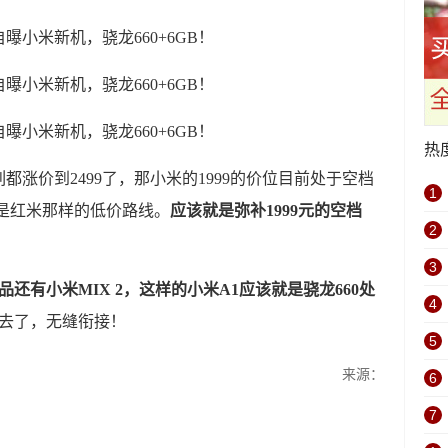
热
都涨价到2499了，那小米的1999的价位目前处于空档
1
是红米那样的低价路线。
应该就是弥补1999元的空档
2
3
新品还有小米MIX 2，这样的小米A1应该就是骁龙660处
4
也过去了，无缝衔接！
5
来源：
6
7