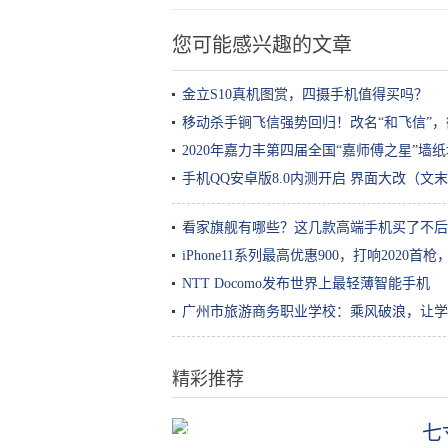
您可能感兴趣的文章
金立S10真机图赏，四摄手机值得买吗？
移动杀手锏飞信强势回归！改名“和飞信”
2020年嘉力丰第四届全国“嘉师傅之星”墙
手机QQ安卓版8.0内测开启 界面大改（文
看家旗舰有哪些？这几款高端手机买了不后
iPhone11系列最高优惠900，打响2020首枪，
NTT Docomo发布世界上最轻薄智能手机
广州市旅游商务职业学校：乘风破浪，让学
精彩推荐
七
秋天护肤攻略，这些必备水乳就差