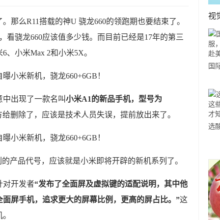
视
月了。那么R11搭载的神U 骁龙660的领跑期也要结束了。
，看骁龙660应该值多少钱。而目前已经是17年的第三
、小米Max 2和小米5X。
国
力
市
意中出现了一款名叫
小米A1的新品手机，型号为
方给删除了，应该是技术人员失误，提前放出来了。
选
小
道
列的产品代号，应该就是小米即将开辟的新机系列了。
针对开发者
“
发布了全面屏及虚拟键的适配说明，其中他
全面屏手机，追求更大的屏幕比例，更高的屏占比。”
这
机。