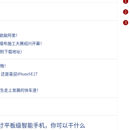
1
2
3
，欲敌阿里！
纸墙布施工大赛绍兴开幕！
末附下载地址）
悔！
还是喜迎iPhoneSE2？
生走上发展的快车道！
寸平板级智能手机，你可以干什么