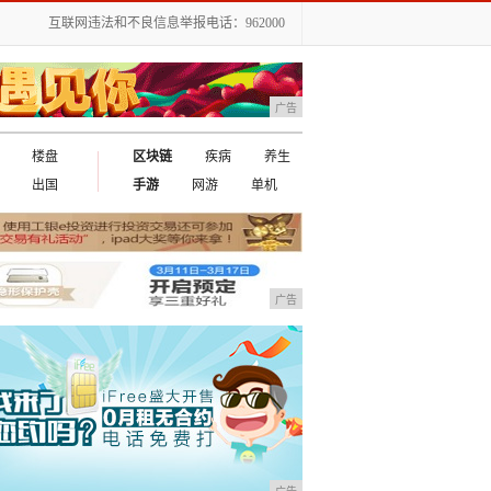
互联网违法和不良信息举报电话：962000
广告
楼盘
区块链
疾病
养生
出国
手游
网游
单机
广告