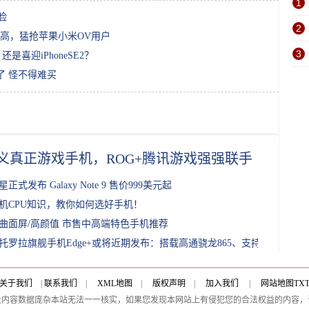
1
脸
2
高，猛抢苹果小米OV用户
3
还是喜迎iPhoneSE2？
看了 怪不得难买
义真正游戏手机，ROG+腾讯游戏强强联手
星正式发布 Galaxy Note 9 售价999美元起
机CPU知识，教你如何选好手机！
曲面屏/高颜值 市售中高端特色手机推荐
托罗拉旗舰手机Edge+或将近期发布：搭载高通骁龙865、支持5G
关于我们
|
联系我们
|
XML地图
|
版权声明
|
加入我们
|
网站地图
TX
及内容数据庞杂本站无法一一核实，如果您发现本网站上有侵犯您的合法权益的内容，