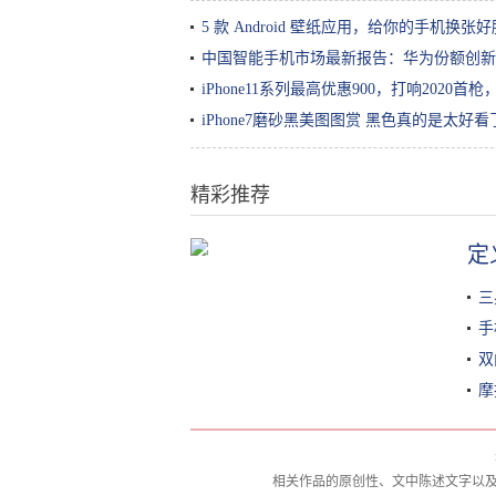
5 款 Android 壁纸应用，给你的手机换张好
中国智能手机市场最新报告：华为份额创新
iPhone11系列最高优惠900，打响2020首枪，
iPhone7磨砂黑美图图赏 黑色真的是太好
精彩推荐
定
10年老MC玩家才能避开的“游戏
坑”，我中了两招，你中了几个？
三
手
双
摩
相关作品的原创性、文中陈述文字以