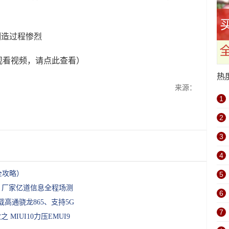
。
观看视频，请点此查看）
热
来源：
1
2
3
4
全攻略）
5
，厂家亿道信息全程场测
6
高通骁龙865、支持5G
7
MIUI10力压EMUI9