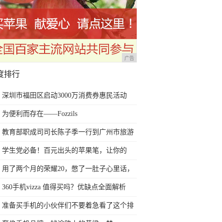
广告
度排行
深圳市福田区启动3000万消费券惠民活动
为便利而存在——Fozzils
教育部职成司司长陈子季一行到广州市旅游
商务职业学校考察调研
学生党必备！百元出头的苹果笔，让你的
iPad成为学习神器
用了两个月的荣耀20，憋了一肚子心里话，
今天终于一吐为快
360手机vizza 值得买吗？优缺点全面解析
准备买手机的小伙伴们不要着急看了这个排