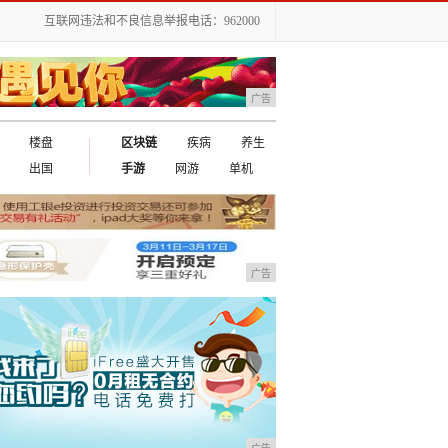
互联网违法和不良信息举报电话：962000
广告
楼盘
区块链
疾病
养生
出国
手游
网游
单机
广告