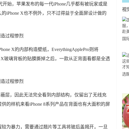
e 4时代开始，苹果发布的每一代iPhone几乎都有被玩家或是
视
iPhone X也不例外，只不过得益于全面屏设计做的
国
力
one X的内部构造壁纸，EverythingApplePro则将
市
hone X玻璃背板的贴膜撕掉之后，一款从正背面看都是全透
选
小
道
金属屏蔽层，因此无法完全看到内部结构，仅留出了无线充
的样机来看iPhone 8系列产品在背面也有大面积的屏
程较为暴力，需要通过翘片等工具将玻后盖揭开，一旦