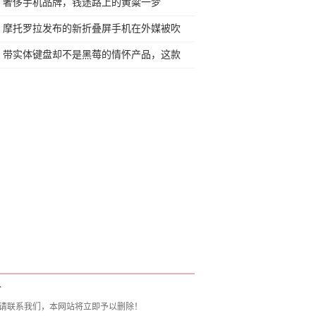
行榜再决定买哪款手机吧
奢侈手机品牌，钱途路上的黄粱一梦
摩托罗拉发布的新折叠屏手机在外媒被吹
爆，是不是真的那么神奇？
带实体键盘却不是黑莓的情怀产品，这款
PDA比折叠手机更有看头
T
请联系我们，本网站将立即予以删除！