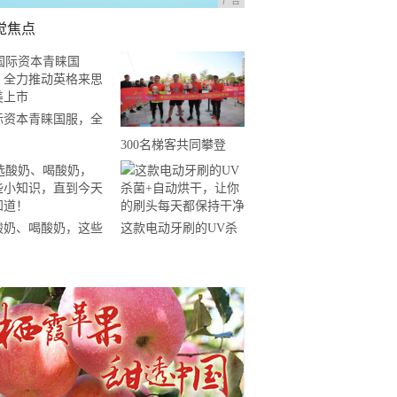
广告
觉焦点
际资本青睐国服，全
推动英格来思赴美上
300名梯客共同攀登
2019国际垂直马拉松超
级精英赛顺德海骏达中
心站欢乐开跑
酸奶、喝酸奶，这些
这款电动牙刷的UV杀
知识，直到今天才知
菌+自动烘干，让你的
！
刷头每天都保持干净