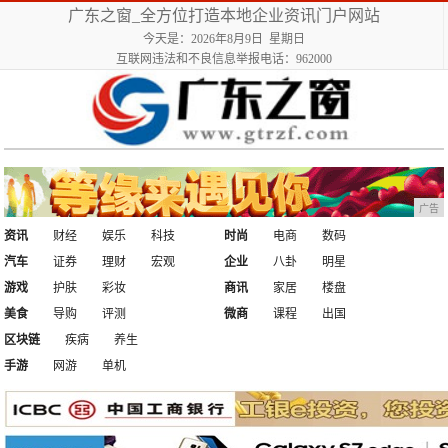
广东之窗_全方位打造本地企业资讯门户网站
今天是：2026年8月9日 星期日
互联网违法和不良信息举报电话：962000
广告
资讯
财经
娱乐
科技
时尚
电商
数码
汽车
证券
理财
宏观
企业
八卦
明星
游戏
护肤
彩妆
商讯
家居
楼盘
美食
导购
评测
微商
课程
出国
区块链
疾病
养生
手游
网游
单机