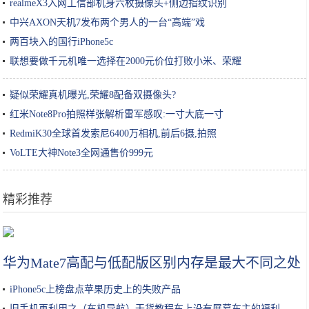
realmeX3入网工信部机身六枚摄像头+侧边指纹识别
中兴AXON天机7发布两个男人的一台“高端”戏
两百块入的国行iPhone5c
联想要做千元机唯一选择在2000元价位打败小米、荣耀
疑似荣耀真机曝光,荣耀8配备双摄像头?
红米Note8Pro拍照样张解析雷军感叹:一寸大底一寸
RedmiK30全球首发索尼6400万相机,前后6摄,拍照
VoLTE大神Note3全网通售价999元
精彩推荐
探访上海“苹果工厂”| 最近天天加班 双11不怕买不到暗夜绿
华为Mate7高配与低配版区别内存是最大不同之处
iPhone5c上榜盘点苹果历史上的失败产品
旧手机再利用之（车机导航）干货教程车上没有屏幕车主的福利