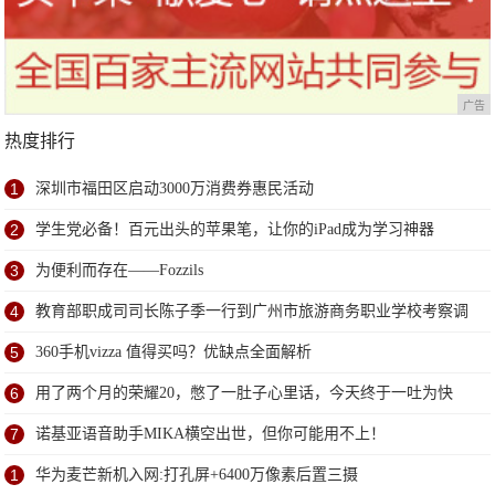
广告
热度排行
1
深圳市福田区启动3000万消费券惠民活动
2
学生党必备！百元出头的苹果笔，让你的iPad成为学习神器
3
为便利而存在——Fozzils
4
教育部职成司司长陈子季一行到广州市旅游商务职业学校考察调
研
5
360手机vizza 值得买吗？优缺点全面解析
6
用了两个月的荣耀20，憋了一肚子心里话，今天终于一吐为快
7
诺基亚语音助手MIKA横空出世，但你可能用不上！
1
华为麦芒新机入网:打孔屏+6400万像素后置三摄