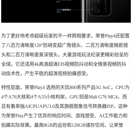
为了更好地考虑超级玩家的不一样照相要求，荣誉Play4还配置
了八百万清晰度120°防崎变超广角镜头、二百万清晰度微距镜
头和二百万清晰度景深镜头，大量游戏玩法纪录更精彩纷呈的
全球。它还适用4k高清超清EIS视頻防抖动和全情景视頻防抖
动技术性，产生平稳的超清视频拍攝感受。
特性层面，荣誉Play4 选用的天玑800系列产品5G SoC，CPU为
4个A76大核和4个A55小核构架，GPU则是Mali G76 MC4，而
且有着单独AICPUAPU3.0及其旗舰图象信号转换器ISP，这种
为荣誉Play产生了优异的响应时间、游戏感受、AI工作能力和
拍攝实际效果。最高8GB的运存和128GB储存空间，让荣誉