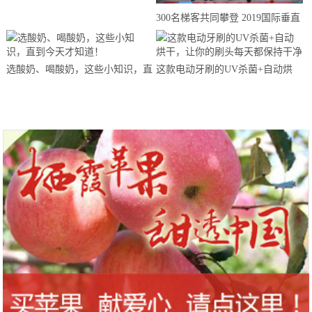
来思赴美上市
300名梯客共同攀登 2019国际垂直
马拉松超级精英赛顺德海骏达中心
站欢乐开跑
选酸奶、喝酸奶，这些小知识，直
这款电动牙刷的UV杀菌+自动烘
到今天才知道！
干，让你的刷头每天都保持干净