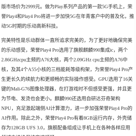
版市场价为2999元。做为Play系列产品的第一款5G手机上，荣
誉Play4和Play4 Pro将进一步加快5G在年青客户中的普及化，推
动5G时期的乐动高新科技。
完美特性是乐动群体一直所追求完美的，为了更好地确保完美
的乐动感受，荣誉Play4 Pro选用了旗舰麒麟990集成ic，两个
2.86GHzcpu主频的A76大核，两个2.09GHz cpu主频的A76中
核，及其4个A55小核的三档能耗等级构架，为荣誉Play4 Pro产
生更长久的续航力和更顺畅的实际操作感受。GPU选用了16关
键的Mali-G76图像处理器，在打游戏时不但感受更强，并且更
为节电、发烫也会更小。麒麟990还选用自研达芬奇架构
NPU，充足激起端侧AI计算潜力，进一步加强荣誉Play4 Pro的
AI作用。除此之外，荣誉Play4 Pro有着8GB运行内存，外壳储
存为128GB UFS 3.0，旗舰配备组成让手机上在各种各样应用