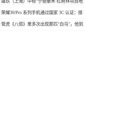
用不上！
雄玖（上海）中标“宁德泰禾·红树林项目地
下室基坑支护”
荣耀30/Pro 系列手机通过国家 3C 认证：搭
载 40W 快充
管虎《八佰》里多次出现那匹“白马”，他到
底想说什么？