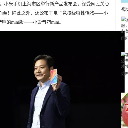
午二点，小米手机上海市区举行新产品发布会，深受网民关心
视
如期而至！除此之外，还公布了电子竞技级特性怪物——小
的mini版——小爱音箱mini。
国
力
市
选
小
道