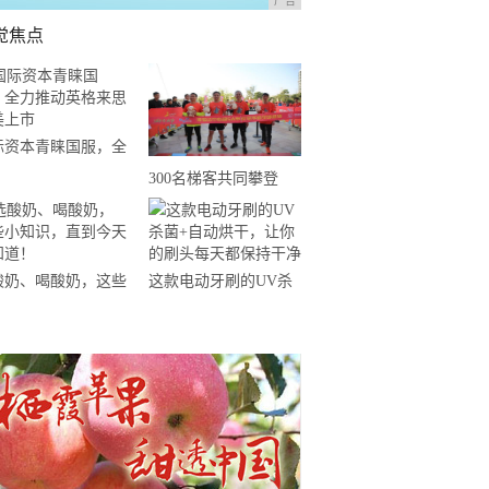
广告
觉焦点
际资本青睐国服，全
推动英格来思赴美上
300名梯客共同攀登
2019国际垂直马拉松超
级精英赛顺德海骏达中
心站欢乐开跑
酸奶、喝酸奶，这些
这款电动牙刷的UV杀
知识，直到今天才知
菌+自动烘干，让你的
！
刷头每天都保持干净