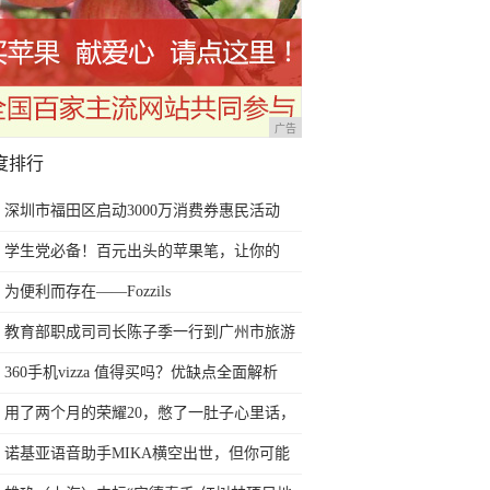
广告
度排行
深圳市福田区启动3000万消费券惠民活动
学生党必备！百元出头的苹果笔，让你的
iPad成为学习神器
为便利而存在——Fozzils
教育部职成司司长陈子季一行到广州市旅游
商务职业学校考察调研
360手机vizza 值得买吗？优缺点全面解析
用了两个月的荣耀20，憋了一肚子心里话，
今天终于一吐为快
诺基亚语音助手MIKA横空出世，但你可能