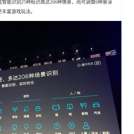
智能识别25种标识高达206种情景，而可调整6种景深
更丰富游戏玩法。