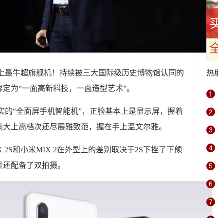
机史上最牛超旗舰机！持续被三大国际级历史博物馆认同的
热
定为“一面高新科技，一面造型艺术”。
1
真实的“全面屏手机智能机”，正脸基本上是显示屏，握着
2
高大上高档次还尽展雅致范，握在手上温文尔雅。
3
4
 2S和小米MIX 2在外型上的差别取决于2S下挫了下颌
且还配备了双拍摄。
5
6
7