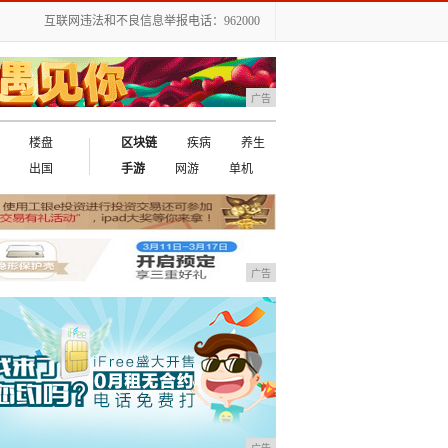
互联网违法和不良信息举报电话：962000
广告
楼盘
区块链
疾病
养生
出国
手游
网游
单机
广告