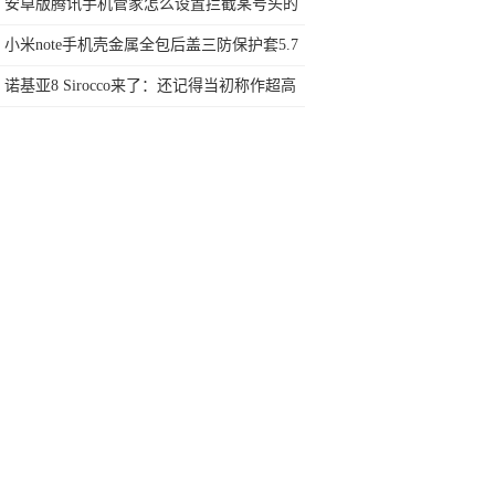
任何苛刻要求的SUV
安卓版腾讯手机管家怎么设置拦截某号头的
骚扰电话
小米note手机壳金属全包后盖三防保护套5.7
寸防摔防尘
诺基亚8 Sirocco来了：还记得当初称作超高
端秒杀一切的8800吗？