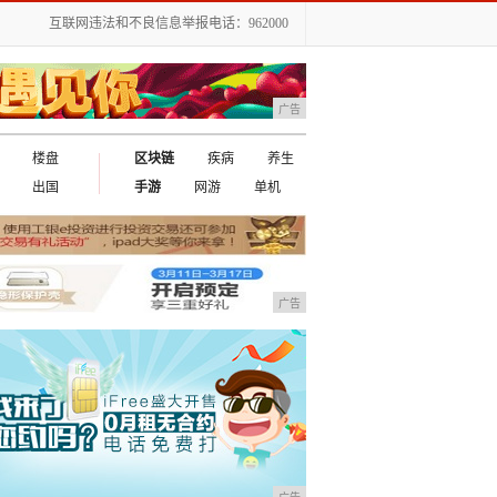
互联网违法和不良信息举报电话：962000
广告
楼盘
区块链
疾病
养生
出国
手游
网游
单机
广告