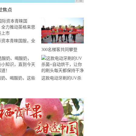
广告
觉焦点
际资本青睐国服，全
推动英格来思赴美上
300名梯客共同攀登
2019国际垂直马拉松超
级精英赛顺德海骏达中
心站欢乐开跑
酸奶、喝酸奶，这些
这款电动牙刷的UV杀
知识，直到今天才知
菌+自动烘干，让你的
！
刷头每天都保持干净