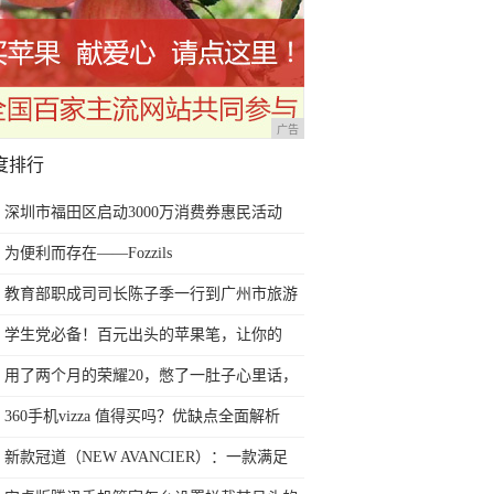
广告
度排行
深圳市福田区启动3000万消费券惠民活动
为便利而存在——Fozzils
教育部职成司司长陈子季一行到广州市旅游
商务职业学校考察调研
学生党必备！百元出头的苹果笔，让你的
iPad成为学习神器
用了两个月的荣耀20，憋了一肚子心里话，
今天终于一吐为快
360手机vizza 值得买吗？优缺点全面解析
新款冠道（NEW AVANCIER）：一款满足