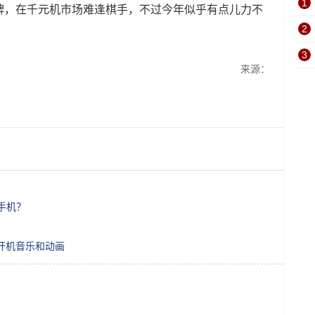
1
牌，在千元机市场难逢棋手，不过今年似乎有点儿力不
2
3
来源：
元手机？
I开机音乐和动画
O）