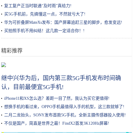
复工复产正当时联通“及时雨”真给力!
买5G手机前，先搞懂这一点，不然就亏大了!
华为可折叠屏MateXs发布：国产屏幕追赶三星的脚步，愈发变远!
买拍照手机不用纠结！这几款一定适合你！!
精彩推荐
韩国手游公司Netmarble将携《二之国》手游出展G-Star
继中兴华为后，国内第三款5G手机发布时间确
认，目前最便宜5G手机!
iPhone11和XS怎么选？差距一目了然，我认为买它更值得!
想换手机的看过来，OPPO手机最值得入手的机型，这三款就够了!
二月二龙抬头，SONY发布首款5G手机，全新主摄传感器投入使用!
不仅是国产，简直是世界之最！FindX2首发3K120Hz屏幕!