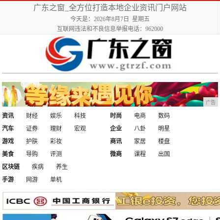
广东之窗_全方位打造本地企业资讯门户网站
今天是：2026年8月7日 星期五
互联网违法和不良信息举报电话：962000
广告
资讯
财经
娱乐
科技
时尚
电商
数码
汽车
证券
理财
宏观
企业
八卦
明星
游戏
护肤
彩妆
商讯
家居
楼盘
美食
导购
评测
微商
课程
出国
区块链
疾病
养生
手游
网游
单机