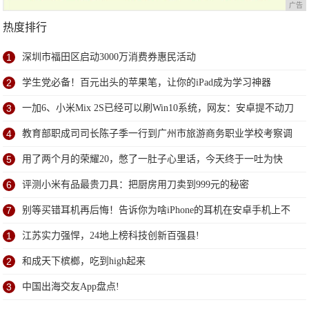
广告
热度排行
1
深圳市福田区启动3000万消费券惠民活动
2
学生党必备！百元出头的苹果笔，让你的iPad成为学习神器
3
一加6、小米Mix 2S已经可以刷Win10系统，网友：安卓提不动刀
了？
4
教育部职成司司长陈子季一行到广州市旅游商务职业学校考察调
研
5
用了两个月的荣耀20，憋了一肚子心里话，今天终于一吐为快
6
评测小米有品最贵刀具：把厨房用刀卖到999元的秘密
7
别等买错耳机再后悔！告诉你为啥iPhone的耳机在安卓手机上不
能用
1
江苏实力强悍，24地上榜科技创新百强县!
2
和成天下槟榔，吃到high起来
3
中国出海交友App盘点!