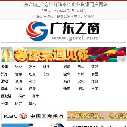
广东之窗_全方位打造本地企业资讯门户网站
今天是：2026年8月8日 星期六
互联网违法和不良信息举报电话：962000
广告
资讯
财经
娱乐
科技
时尚
电商
数码
汽车
证券
理财
宏观
企业
八卦
明星
游戏
护肤
彩妆
商讯
家居
楼盘
美食
导购
评测
微商
课程
出国
区块链
疾病
养生
手游
网游
单机