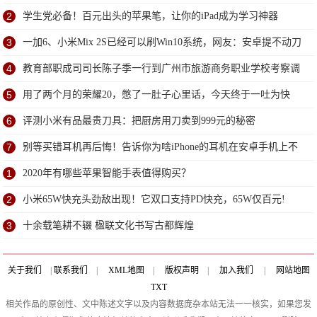
2
学生党必备！百元出头的苹果笔，让你的iPad成为学习神器
3
一加6、小米Mix 2S已经可以刷Win10系统，网友：安卓提不动刀
了？
4
教育部职成司司长陈子季一行到广州市旅游商务职业学校考察调
研
5
用了两个月的荣耀20，憋了一肚子心里话，今天终于一吐为快
6
评测小米有品最贵刀具：把厨房用刀卖到999元的秘密
7
别等买错耳机再后悔！告诉你为啥iPhone的耳机在安卓手机上不
能用
1
2020年有哪些苹果智能手表值得购买？
2
小米65W快充头劲敌出现！它双口支持PD快充，65W仅百元!
3
十余载笔耕不辍 楹联文化书写古都辉煌
关于我们
|
联系我们
|
XML地图
|
版权声明
|
加入我们
|
网站地图
TXT
相关作品的原创性、文中陈述文字以及内容数据庞杂本站无法一一核实，如果您发