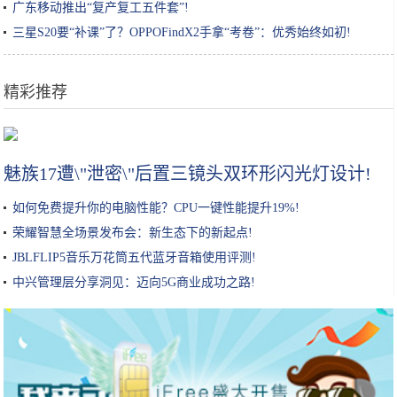
广东移动推出“复产复工五件套”!
三星S20要“补课”了？OPPOFindX2手拿“考卷”：优秀始终如初!
精彩推荐
秋冬牛肉的超级好吃的4种神仙做法，好吃到连汤汁都不剩
魅族17遭\"泄密\"后置三镜头双环形闪光灯设计!
如何免费提升你的电脑性能？CPU一键性能提升19%!
荣耀智慧全场景发布会：新生态下的新起点!
JBLFLIP5音乐万花筒五代蓝牙音箱使用评测!
中兴管理层分享洞见：迈向5G商业成功之路!