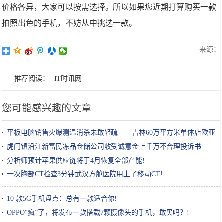
价格各异，大家可以按需选择。所以如果您近期打算购买一款
拍照出色的手机，不妨从中挑选一款。
来源：
推荐阅读：
IT时讯网
您可能感兴趣的文章
平板电脑销售火爆测温消杀未敢轻疏——吉林60万平方米单体店欧亚
卖场复工见闻!
虎门镇沿江新富民冻品仓储公司收受诚意金上千万不合理投诉书
分析师预计苹果供应链将于4月恢复全部产能!
一次胸部CT检查3分钟武汉方舱医院用上了移动CT!
10 款5G手机盘点：总有一款适合你!
OPPO“疯”了，将发布一款搭载7颗摄像头的手机，敢买吗？!