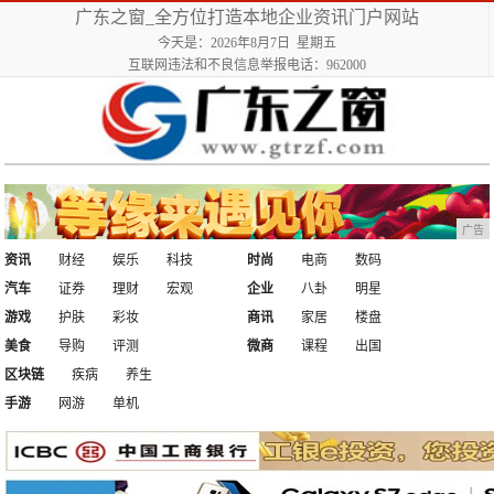
广东之窗_全方位打造本地企业资讯门户网站
今天是：2026年8月7日 星期五
互联网违法和不良信息举报电话：962000
广告
资讯
财经
娱乐
科技
时尚
电商
数码
汽车
证券
理财
宏观
企业
八卦
明星
游戏
护肤
彩妆
商讯
家居
楼盘
美食
导购
评测
微商
课程
出国
区块链
疾病
养生
手游
网游
单机