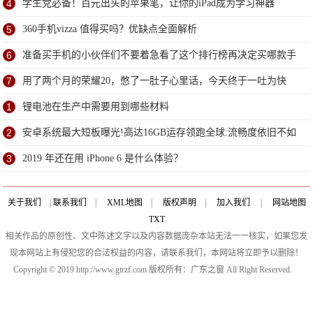
研
4
学生党必备！百元出头的苹果笔，让你的iPad成为学习神器
5
360手机vizza 值得买吗？优缺点全面解析
6
准备买手机的小伙伴们不要着急看了这个排行榜再决定买哪款手
机吧
7
用了两个月的荣耀20，憋了一肚子心里话，今天终于一吐为快
1
锂电池在生产中需要用到哪些材料
2
安卓系统最大短板曝光!高达16GB运存领跑全球:流畅度依旧不如
苹果
3
2019 年还在用 iPhone 6 是什么体验？
关于我们
|
联系我们
|
XML地图
|
版权声明
|
加入我们
|
网站地图
TXT
相关作品的原创性、文中陈述文字以及内容数据庞杂本站无法一一核实，如果您发
现本网站上有侵犯您的合法权益的内容，请联系我们，本网站将立即予以删除！
Copyright © 2019 http://www.gtrzf.com 版权所有：广东之窗 All Right Reserved.