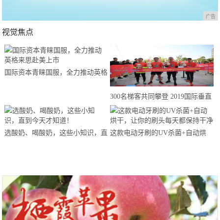
广告
视觉焦点
国际资本青睐国服，全力推动英格
来思赴美上市
300名梯客共同攀登 2019国际垂直
马拉松超级精英赛顺德海骏达中心
站欢乐开跑
选酸奶、喝酸奶，这些小知识，直
这款电动牙刷的UV杀菌+自动烘
到今天才知道！
干，让你的刷头每天都保持干净