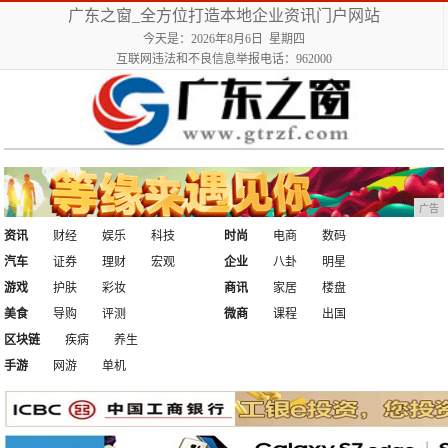
广东之窗_全方位打造本地企业资讯门户网站
今天是：2026年8月6日 星期四
互联网违法和不良信息举报电话：962000
广告
资讯
财经
娱乐
科技
时尚
电商
数码
汽车
证券
理财
宏观
企业
八卦
明星
游戏
护肤
彩妆
商讯
家居
楼盘
美食
导购
评测
微商
课程
出国
区块链
疾病
养生
手游
网游
单机