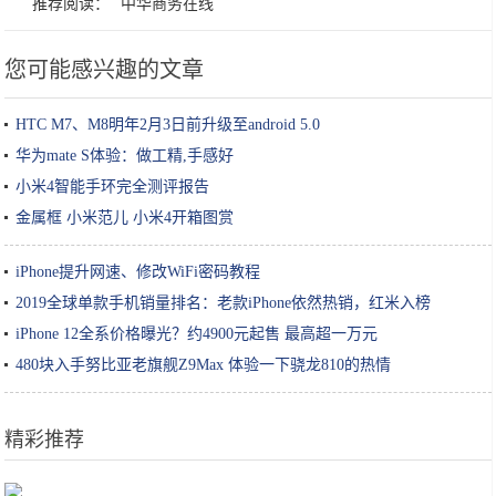
推荐阅读：
中华商务在线
您可能感兴趣的文章
HTC M7、M8明年2月3日前升级至android 5.0
华为mate S体验：做工精,手感好
小米4智能手环完全测评报告
金属框 小米范儿 小米4开箱图赏
iPhone提升网速、修改WiFi密码教程
2019全球单款手机销量排名：老款iPhone依然热销，红米入榜
iPhone 12全系价格曝光？约4900元起售 最高超一万元
480块入手努比亚老旗舰Z9Max 体验一下骁龙810的热情
精彩推荐
莲藕孔数的秘密！这种的才好吃