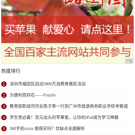
广告
热度排行
1
深圳市福田区启动3000万消费券惠民活动
2
为便利而存在——Fozzils
3
教育部职成司司长陈子季一行到广州市旅游商务职业学校考察调
研
4
学生党必备！百元出头的苹果笔，让你的iPad成为学习神器
5
360手机vizza 值得买吗？优缺点全面解析