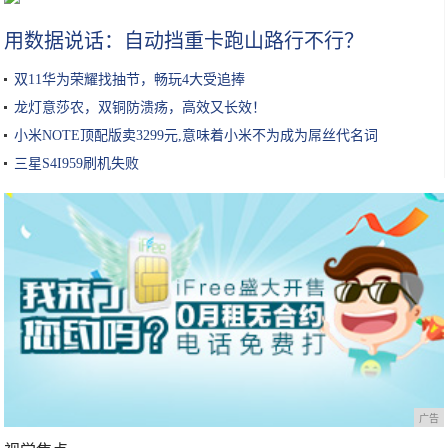
用数据说话：自动挡重卡跑山路行不行？
双11华为荣耀找抽节，畅玩4大受追捧
龙灯意莎农，双铜防溃疡，高效又长效！
小米NOTE顶配版卖3299元,意味着小米不为成为屌丝代名词
三星S4I959刷机失败
广告