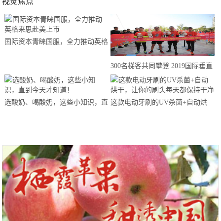
视觉焦点
国际资本青睐国服，全力推动英格
来思赴美上市
300名梯客共同攀登 2019国际垂直
马拉松超级精英赛顺德海骏达中心
站欢乐开跑
选酸奶、喝酸奶，这些小知识，直
这款电动牙刷的UV杀菌+自动烘
到今天才知道！
干，让你的刷头每天都保持干净