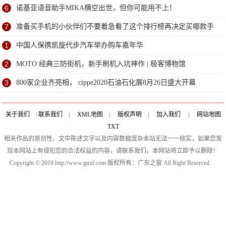
6
诺基亚语音助手MIKA横空出世，但你可能用不上！
7
准备买手机的小伙伴们不要着急看了这个排行榜再决定买哪款手
机吧
1
中国人保携凯旋代步汽车举办购车嘉年华
2
MOTO 经典三防街机，新手刷机入坑神作 | 极客博物馆
3
800家企业齐亮相， cippe2020石油石化展8月26日盛大开幕
关于我们
|
联系我们
|
XML地图
|
版权声明
|
加入我们
|
网站地图
TXT
相关作品的原创性、文中陈述文字以及内容数据庞杂本站无法一一核实，如果您发
现本网站上有侵犯您的合法权益的内容，请联系我们，本网站将立即予以删除！
Copyright © 2019 http://www.gtrzf.com 版权所有：广东之窗 All Right Reserved.