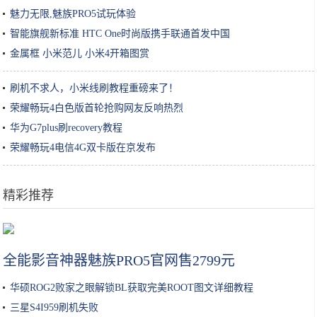
魅力无限,魅族PRO5试玩体验
智能旗舰新标准 HTC One时尚版携手联通首发中国
金属框 小米范儿 小米4开箱图赏
刷机不求人，小米线刷教程重磅来了！
荣耀畅玩4白色版首轮抢购网友反响热烈
华为G7plus刷recovery教程
荣耀畅玩4电信4G双卡版在京发布
精彩推荐
想吃烤红薯，不用烤箱，比买的好吃，关键是做法也非常简单哦
全能影音神器魅族PRO5官网售2799元
华硕ROG2败家之眼解锁BL获取完美ROOT图文详细教程
三星S4I959刷机失败