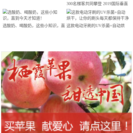
300名梯客共同攀登 2019国际垂直
马拉松超级精英赛顺德海骏达中心
站欢乐开跑
选酸奶、喝酸奶，这些小知识，直
这款电动牙刷的UV杀菌+自动烘
到今天才知道！
干，让你的刷头每天都保持干净