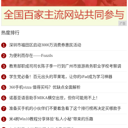
广告
热度排行
1
深圳市福田区启动3000万消费券惠民活动
2
为便利而存在——Fozzils
3
教育部职成司司长陈子季一行到广州市旅游商务职业学校考察调
研
4
学生党必备！百元出头的苹果笔，让你的iPad成为学习神器
5
360手机vizza 值得买吗？优缺点全面解析
6
诺基亚语音助手MIKA横空出世，但你可能用不上！
7
准备买手机的小伙伴们不要着急看了这个排行榜再决定买哪款手
机吧
1
米4刷Win10教程分享体验“私人小秘”带来的乐趣