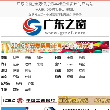
广东之窗_全方位打造本地企业资讯门户网站
今天是：2026年8月9日 星期日
互联网违法和不良信息举报电话：962000
广告
资讯
财经
娱乐
科技
时尚
电商
数码
汽车
证券
理财
宏观
企业
八卦
明星
游戏
护肤
彩妆
商讯
家居
楼盘
美食
导购
评测
微商
课程
出国
区块链
疾病
养生
手游
网游
单机