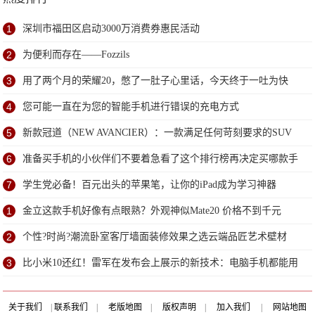
1
深圳市福田区启动3000万消费券惠民活动
2
为便利而存在——Fozzils
3
用了两个月的荣耀20，憋了一肚子心里话，今天终于一吐为快
4
您可能一直在为您的智能手机进行错误的充电方式
5
新款冠道（NEW AVANCIER）：一款满足任何苛刻要求的SUV
6
准备买手机的小伙伴们不要着急看了这个排行榜再决定买哪款手
机吧
7
学生党必备！百元出头的苹果笔，让你的iPad成为学习神器
1
金立这款手机好像有点眼熟？外观神似Mate20 价格不到千元
2
个性?时尚?潮流卧室客厅墙面装修效果之选云端品匠艺术壁材
3
比小米10还红！雷军在发布会上展示的新技术：电脑手机都能用
关于我们
|
联系我们
|
老版地图
|
版权声明
|
加入我们
|
网站地图