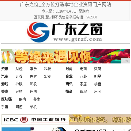
广东之窗_全方位打造本地企业资讯门户网站
今天是：2026年8月8日 星期六
互联网违法和不良信息举报电话：962000
广告
资讯
财经
娱乐
科技
时尚
电商
数码
汽车
证券
理财
宏观
企业
八卦
明星
游戏
护肤
彩妆
商讯
家居
楼盘
美食
导购
评测
微商
课程
出国
区块链
疾病
养生
手游
网游
单机