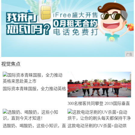
广告
视觉焦点
国际资本青睐国服，全力推动英格
来思赴美上市
300名梯客共同攀登 2019国际垂直
马拉松超级精英赛顺德海骏达中心
站欢乐开跑
选酸奶、喝酸奶，这些小知识，直
这款电动牙刷的UV杀菌+自动烘
到今天才知道！
干，让你的刷头每天都保持干净