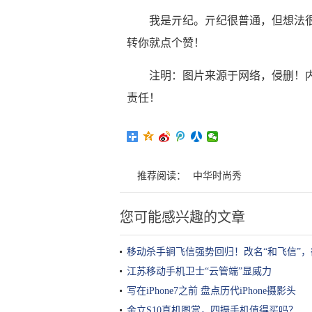
我是亓纪。亓纪很普通，但想法
转你就点个赞！
注明：图片来源于网络，侵删！
责任！
推荐阅读：
中华时尚秀
您可能感兴趣的文章
移动杀手锏飞信强势回归！改名“和飞信”
江苏移动手机卫士“云管端”显威力
写在iPhone7之前 盘点历代iPhone摄影头
金立S10真机图赏，四摄手机值得买吗？