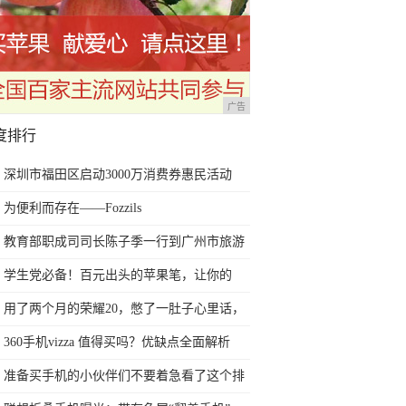
广告
度排行
深圳市福田区启动3000万消费券惠民活动
为便利而存在——Fozzils
教育部职成司司长陈子季一行到广州市旅游
商务职业学校考察调研
学生党必备！百元出头的苹果笔，让你的
iPad成为学习神器
用了两个月的荣耀20，憋了一肚子心里话，
今天终于一吐为快
360手机vizza 值得买吗？优缺点全面解析
准备买手机的小伙伴们不要着急看了这个排