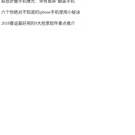
行榜再决定买哪款手机吧
联想折叠手机曝光：带有鱼屏“翻盖手机”
六个你绝对不知道的iphone手机使用小秘诀
2018春运最好用的9大抢票软件重点推介