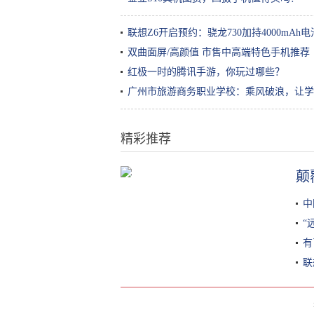
联想Z6开启预约：骁龙730加持4000mAh电池
双曲面屏/高颜值 市售中高端特色手机推荐
红极一时的腾讯手游，你玩过哪些？
广州市旅游商务职业学校：乘风破浪，让学
精彩推荐
颠
日本姑娘炸“树叶”卖，生意超火
爆，来买的顾客排10米长队
中
“
有
联