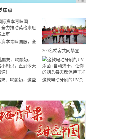
广告
觉焦点
际资本青睐国服，全
推动英格来思赴美上
300名梯客共同攀登
2019国际垂直马拉松超
级精英赛顺德海骏达中
心站欢乐开跑
酸奶、喝酸奶，这些
这款电动牙刷的UV杀
知识，直到今天才知
菌+自动烘干，让你的
！
刷头每天都保持干净