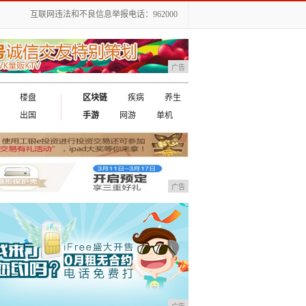
互联网违法和不良信息举报电话：962000
广告
楼盘
区块链
疾病
养生
出国
手游
网游
单机
广告