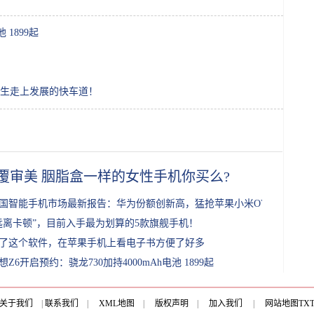
 1899起
生走上发展的快车道！
覆审美 胭脂盒一样的女性手机你买么?
国智能手机市场最新报告：华为份额创新高，猛抢苹果小米OV用户
远离卡顿”，目前入手最为划算的5款旗舰手机！
了这个软件，在苹果手机上看电子书方便了好多
想Z6开启预约：骁龙730加持4000mAh电池 1899起
关于我们
|
联系我们
|
XML地图
|
版权声明
|
加入我们
|
网站地图
TX