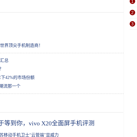
1
2
3
世界顶尖手机制造商！
汇总
？
拿下42%的市场份额
领潮流那一个
于等到你，vivo X20全面屏手机评测
苏移动手机卫士“云管端”显威力