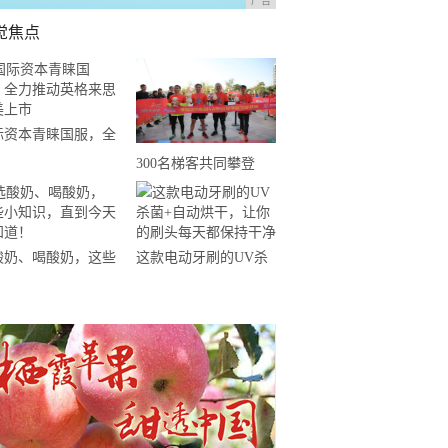
广告
觉焦点
际资本青睐国服，全
推动英格来思赴美上
300名梯客共同攀登
2019国际垂直马拉松超
级精英赛顺德海骏达中
心站欢乐开跑
酸奶、喝酸奶，这些
这款电动牙刷的UV杀
知识，直到今天才知
菌+自动烘干，让你的
！
刷头每天都保持干净