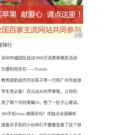
广告
度排行
深圳市福田区启动3000万消费券惠民活动
为便利而存在——Fozzils
教育部职成司司长陈子季一行到广州市旅游
商务职业学校考察调研
学生党必备！百元出头的苹果笔，让你的
iPad成为学习神器
用了两个月的荣耀20，憋了一肚子心里话，
今天终于一吐为快
360手机vizza 值得买吗？优缺点全面解析
准备买手机的小伙伴们不要着急看了这个排