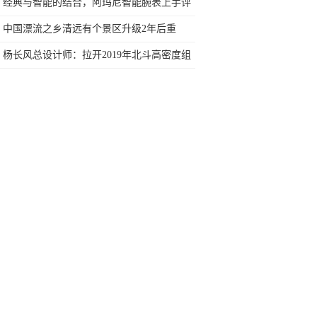
行榜再决定买哪款手机吧
经典与智能的结合，阿玛尼智能腕表上手评
测
中国漂流之乡清远有个景区升级2年后重
开，给游客完全不同的体验
杨长风总设计师：拉开2019年北斗高密度组
网序幕