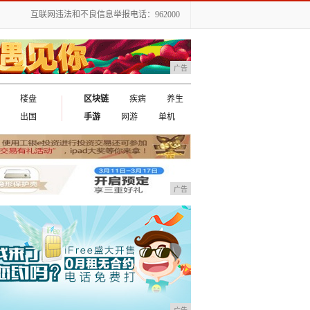
互联网违法和不良信息举报电话：962000
广告
楼盘
区块链
疾病
养生
出国
手游
网游
单机
广告