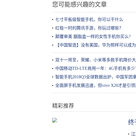
您可能感兴趣的文章
七寸平板级智能手机，你可以干什么
红极一时的腾讯手游，你玩过哪些？
颠覆审美 胭脂盒一样的女性手机你买么?
【中国智造】没有美国，华为照样可以成为
双十一将至，荣耀、小米等多款手机降价大
中国移动TD-LTE商用一年：4G手机有多少
智能手机2018Q3全球数据出炉，中国军团
全面屏手机发展迅速，但vivo X20才是引
精彩推荐
终
加了这几样，炒饭鲜香无比，而且
色彩搭配清新也能让孩子食欲大增
江