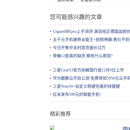
您可能感兴趣的文章
GigasetMEpro上手测评:源自纯正德国血统
五千元手机被称全能王+拍照神器,售价不到
今日开售中关村现货报价过万
荣耀v2是真的缺货,都有什么原因?
三星GearS3官方拆解国行或12月9日上市
华为鲲鹏云开启公测:免费体验5950元云手
三星Note10+自定义侧键完美的快捷键
红米发布599元的智能手机!
精彩推荐
荣