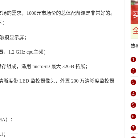
位中低档市场的需求，1000元市场价的总体配备還是非常好的。
下：
IPS 触摸显示屏；
热
，1.2 GHz cpu主频；
1
存组成，适用 microSD 最大 32GB 拓展；
2
清晰度带 LED 监控摄像头，外置 200 万清晰度监控摄
3
4
5
6
MA）；
7
.1；