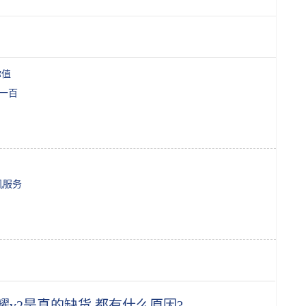
你值
一百
机服务
耀v2是真的缺货,都有什么原因?