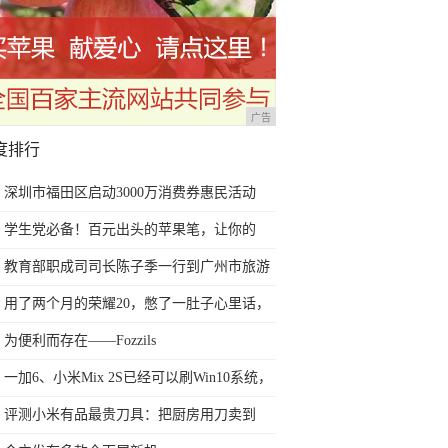
广告
度排行
深圳市福田区启动3000万消费券惠民活动
学生党必备！百元出头的苹果笔，让你的
iPad成为学习神器
教育部职成司司长陈子季一行到广州市旅游
商务职业学校考察调研
用了两个月的荣耀20，憋了一肚子心里话，
今天终于一吐为快
为便利而存在——Fozzils
一加6、小米Mix 2S已经可以刷Win10系统，
网友：安卓提不动刀了？
评测小米有品最贵刀具：把厨房用刀卖到