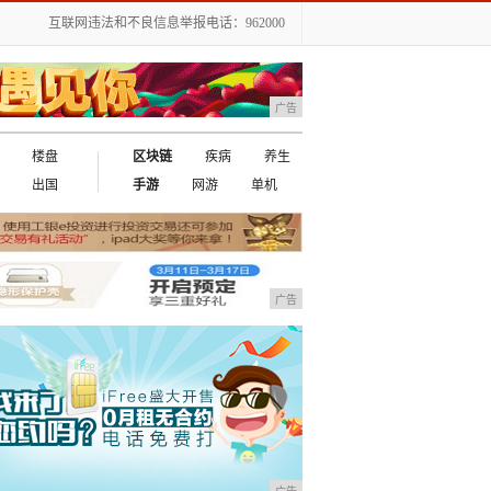
互联网违法和不良信息举报电话：962000
广告
楼盘
区块链
疾病
养生
出国
手游
网游
单机
广告