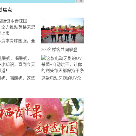
广告
觉焦点
际资本青睐国服，全
推动英格来思赴美上
300名梯客共同攀登
2019国际垂直马拉松超
级精英赛顺德海骏达中
心站欢乐开跑
酸奶、喝酸奶，这些
这款电动牙刷的UV杀
知识，直到今天才知
菌+自动烘干，让你的
！
刷头每天都保持干净