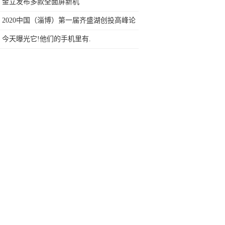
999元的秘密
金立发布多款全面屏新机
2020中国（淄博）第一届齐盛湖创投高峰论
坛胜利召开
今天曝光它!他们的手机里有.