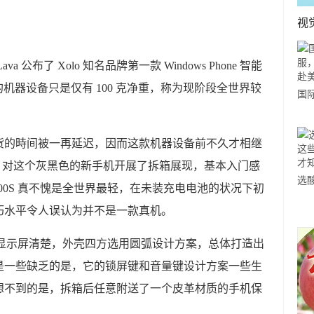
视
 公布了 Xolo 知名品牌第一款 Windows Phone 智能
.7 英尺的机器设备只是仅有 100 克净重，称为现阶段全世界较
国
力
市
送货的時间被一再延迟，因而这款机器设备前不久才相继
P 对这个灰黑色的新手机开展了拆箱展现，基本入门感
选
 Q900S 真不愧是全世界最轻，在未装充电电池的状况下初
小
巧水平令人误认为并不是一款真机。
道
900S 显示屏清楚，外壳四方选用圆弧设计方案，总体打造出
是一些缺乏的是，它的锁屏键和音量键设计方案一些生
想不到的是，拆箱后任意附送了一个皮革材质的手机保