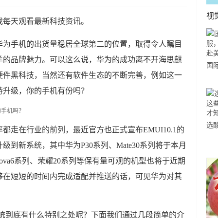
视
我每天观看最新科技资讯。
年华为手机的出货量稳居全球第二的位置，取得令人瞩目
羊的品牌魅力。可以这么说，华为的成功离不开海思麒
国
硬件黑科技，当然还有软件生态的不断完善，例如这一
力
持升级，你的手机有份吗？
市
选
走在行业的前列，最近官方也正式宣布EMUI10.1的
小
级到新系统，其中华为P30系列、Mate30系列将于本月
道
nova6系列、荣耀20系列等保有量可观的机型也将于近期
够在短短的时间内完成适配并推送的话，可见华为对其
1系统到底有什么特别之处呢？下面我们通过几段简单的介