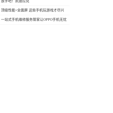
今天终于一吐为快
放手吧！凯迪拉克
顶级性能+全面屏 这些手机玩游戏才尽兴
一站式手机维修服务管家让OPPO手机无忧
换电池