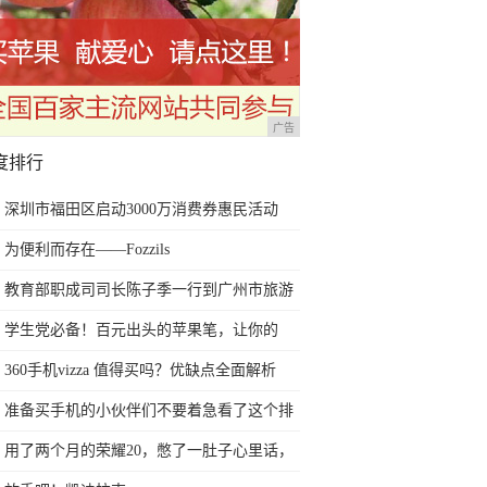
广告
度排行
深圳市福田区启动3000万消费券惠民活动
为便利而存在——Fozzils
教育部职成司司长陈子季一行到广州市旅游
商务职业学校考察调研
学生党必备！百元出头的苹果笔，让你的
iPad成为学习神器
360手机vizza 值得买吗？优缺点全面解析
准备买手机的小伙伴们不要着急看了这个排
行榜再决定买哪款手机吧
用了两个月的荣耀20，憋了一肚子心里话，