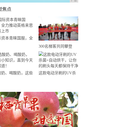
广告
觉焦点
际资本青睐国服，全
推动英格来思赴美上
300名梯客共同攀登
2019国际垂直马拉松超
级精英赛顺德海骏达中
心站欢乐开跑
酸奶、喝酸奶，这些
这款电动牙刷的UV杀
知识，直到今天才知
菌+自动烘干，让你的
！
刷头每天都保持干净