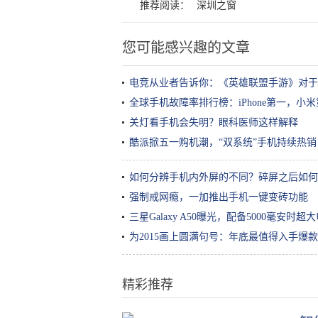
推荐阅读：
深圳之窗
您可能感兴趣的文章
电竞从业者告诉你：《英雄联盟手游》对于
全球手机故障率排行榜：iPhone第一，小
关灯看手机会失明？眼科医师这样解释
酷派掀五一购机潮，“双系统”手机持续热销
如何分辨手机内外屏的不同？碎屏之后如何
强制戒网瘾，一加推出手机一键变砖功能
三星Galaxy A50曝光，配备5000毫安时超
为2015画上圆满句号：年底最值得入手爆
精彩推荐