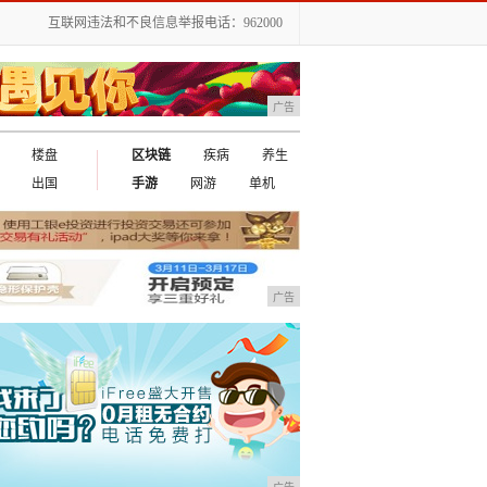
互联网违法和不良信息举报电话：962000
广告
楼盘
区块链
疾病
养生
出国
手游
网游
单机
广告