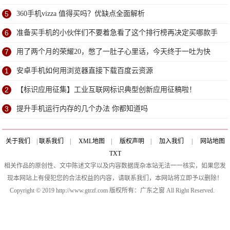
5
360手机vizza 值得买吗？优缺点全面解析
6
准备买手机的小伙伴们不要着急看了这个排行榜再决定买哪款手
机吧
7
用了两个月的荣耀20，憋了一肚子心里话，今天终于一吐为快
1
安卓手机如何用浏览器直接下载百度云资源
2
【标识应用征集】工业互联网标识典型创新应用征稿啦！
3
提升手机运行内存的几个办法 你都知道吗
关于我们
|
联系我们
|
XML地图
|
版权声明
|
加入我们
|
网站地图
TXT
相关作品的原创性、文中陈述文字以及内容数据庞杂本站无法一一核实，如果您发
现本网站上有侵犯您的合法权益的内容，请联系我们，本网站将立即予以删除！
Copyright © 2019 http://www.gtrzf.com 版权所有：广东之窗 All Right Reserved.