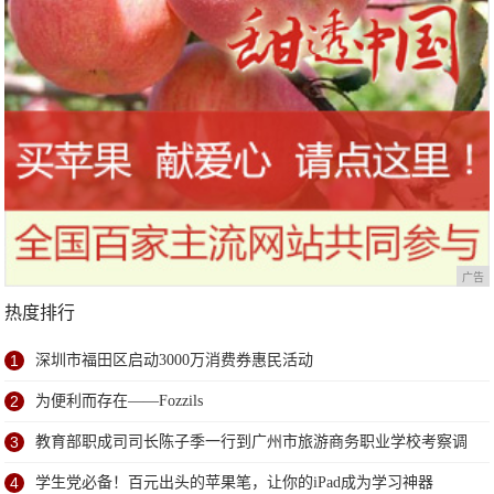
广告
热度排行
1
深圳市福田区启动3000万消费券惠民活动
2
为便利而存在——Fozzils
3
教育部职成司司长陈子季一行到广州市旅游商务职业学校考察调
研
4
学生党必备！百元出头的苹果笔，让你的iPad成为学习神器