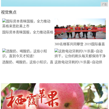
广告
视觉焦点
国际资本青睐国服，全力推动英格
来思赴美上市
300名梯客共同攀登 2019国际垂直
马拉松超级精英赛顺德海骏达中心
站欢乐开跑
选酸奶、喝酸奶，这些小知识，直
这款电动牙刷的UV杀菌+自动烘
到今天才知道！
干，让你的刷头每天都保持干净