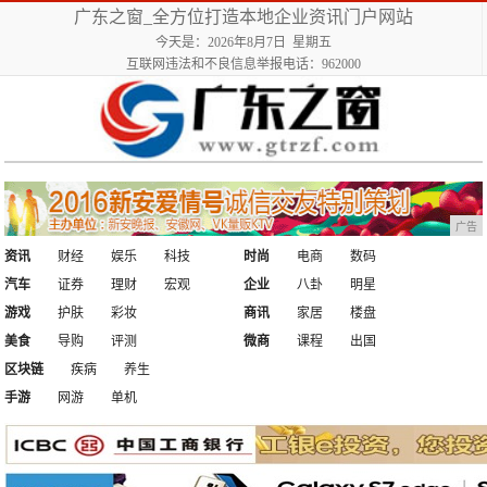
广东之窗_全方位打造本地企业资讯门户网站
今天是：2026年8月7日 星期五
互联网违法和不良信息举报电话：962000
广告
资讯
财经
娱乐
科技
时尚
电商
数码
汽车
证券
理财
宏观
企业
八卦
明星
游戏
护肤
彩妆
商讯
家居
楼盘
美食
导购
评测
微商
课程
出国
区块链
疾病
养生
手游
网游
单机