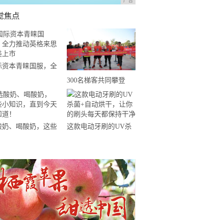
广告
觉焦点
际资本青睐国服，全
推动英格来思赴美上
300名梯客共同攀登
2019国际垂直马拉松超
级精英赛顺德海骏达中
心站欢乐开跑
酸奶、喝酸奶，这些
这款电动牙刷的UV杀
知识，直到今天才知
菌+自动烘干，让你的
！
刷头每天都保持干净