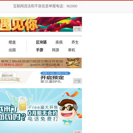
互联网违法和不良信息举报电话：962000
广告
楼盘
区块链
疾病
养生
出国
手游
网游
单机
广告