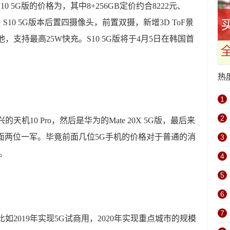
10 5G版的价格为，其中8+256GB定价约合8222元、
，S10 5G版本后置四摄像头，前置双摄，新增3D ToF景
电池，支持最高25W快充。S10 5G版将于4月5日在韩国首
热
1
2
机10 Pro，然后是华为的Mate 20X 5G版，最后来
机将了前面两位一军。毕竟前面几位5G手机的价格对于普通的消
3
。
4
5
6
7
如2019年实现5G试商用，2020年实现重点城市的规模