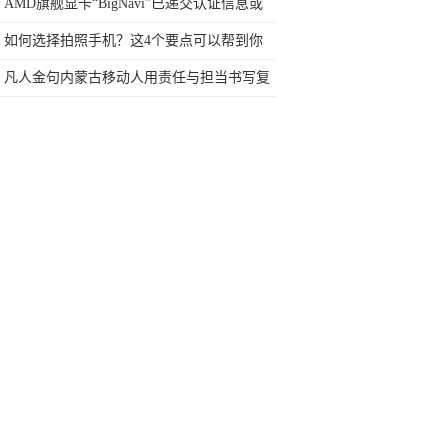
著，或可在全球扩大研究
AMD旗舰显卡“BigNavi”已递交认证信息或
将3月发布
如何选择拍照手机？这4个要点可以帮到你
凡人金句内蒙古移动人用责任与担当书写复
工复产之路