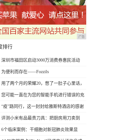
广告
度排行
深圳市福田区启动3000万消费券惠民活动
为便利而存在——Fozzils
用了两个月的荣耀20，憋了一肚子心里话，
今天终于一吐为快
您可能一直在为您的智能手机进行错误的充
电方式
“疫”路同行，这一封封给雅斯特酒店的感谢
信让人热泪盈眶！
评测小米有品最贵刀具：把厨房用刀卖到
999元的秘密
6个临床案例：干细胞对新冠肺炎效果显