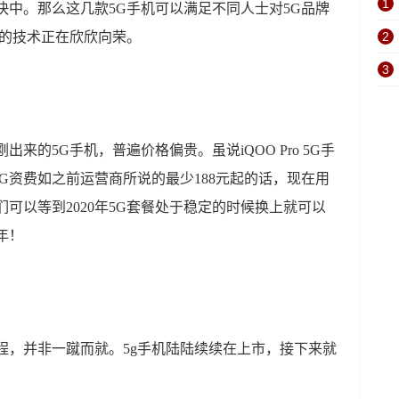
1
快中。那么这几款5G手机可以满足不同人士对5G品牌
生的技术正在欣欣向荣。
2
3
来的5G手机，普遍价格偏贵。虽说iQOO Pro 5G手
G资费如之前运营商所说的最少188元起的话，现在用
可以等到2020年5G套餐处于稳定的时候换上就可以
年！
程，并非一蹴而就。5g手机陆陆续续在上市，接下来就