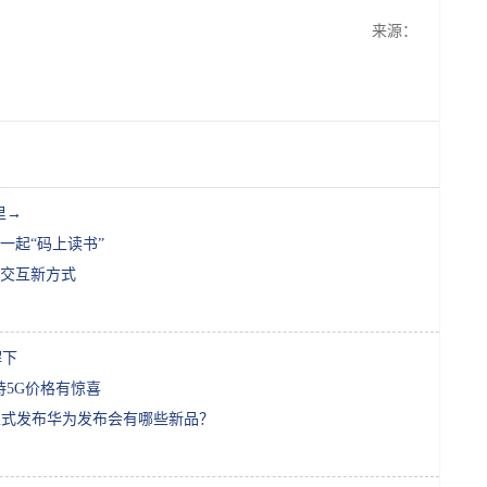
来源：
里→
一起“码上读书”
交互新方式
解下
持5G价格有惊喜
Xs正式发布华为发布会有哪些新品？