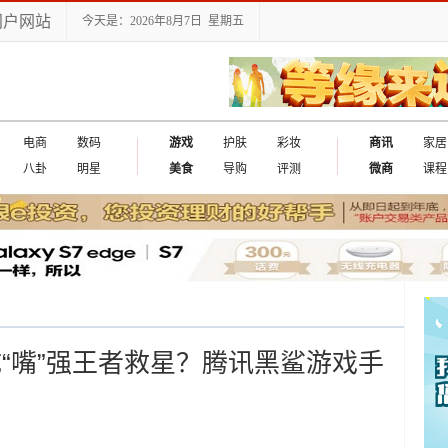
门户网站
今天是：2026年8月7日 星期五
电商
数码
游戏
护肤
彩妆
商讯
家居
八卦
明星
美食
导购
评测
微商
课程
“嘴”强王者救星？腾讯黑鲨游戏手