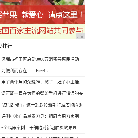
广告
度排行
深圳市福田区启动3000万消费券惠民活动
为便利而存在——Fozzils
用了两个月的荣耀20，憋了一肚子心里话，
今天终于一吐为快
您可能一直在为您的智能手机进行错误的充
电方式
“疫”路同行，这一封封给雅斯特酒店的感谢
信让人热泪盈眶！
评测小米有品最贵刀具：把厨房用刀卖到
999元的秘密
6个临床案例：干细胞对新冠肺炎效果显