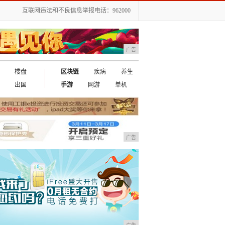
互联网违法和不良信息举报电话：962000
广告
楼盘
区块链
疾病
养生
出国
手游
网游
单机
广告