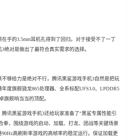
在乎的3.5mm耳机孔得到了回归。对于接受不了一丁
机3绝对是做出了最符合真实需求的选择。
果不够给力是绝对不行，腾讯黑鲨游戏手机3自然是把玩
旗舰骁龙865处理器、全系标配UFS3.0、LPDDR5
安卓旗舰响当当的顶配。
腾讯黑鲨游戏手机3还给玩家准备了“黑鲨专属性能引
引擎的组合拳，围绕游戏的启动、加载、打龙、团战等关键场景
90Hz高刷新率游戏的高帧率的稳定运行。保证加载更