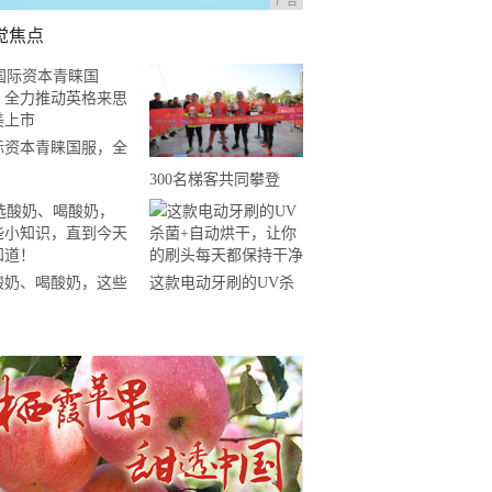
广告
觉焦点
际资本青睐国服，全
推动英格来思赴美上
300名梯客共同攀登
2019国际垂直马拉松超
级精英赛顺德海骏达中
心站欢乐开跑
酸奶、喝酸奶，这些
这款电动牙刷的UV杀
知识，直到今天才知
菌+自动烘干，让你的
！
刷头每天都保持干净