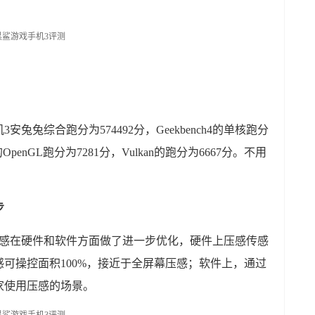
兔兔综合跑分为574492分，Geekbench4的单核跑分
的OpenGL跑分为7281分，Vulkan的跑分为6667分。不用
。
步
压感在硬件和软件方面做了进一步优化，硬件上压感传感
可操控面积100%，接近于全屏幕压感；软件上，通过
家使用压感的场景。