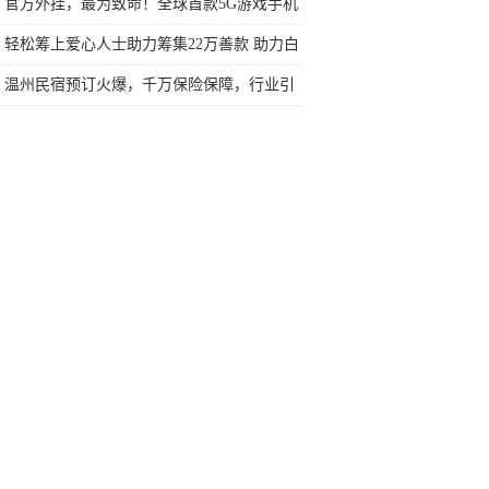
著，或可在全球扩大研究
官方外挂，最为致命！全球首款5G游戏手机
小米黑鲨3问世
轻松筹上爱心人士助力筹集22万善款 助力白
血病患儿获得新生！
温州民宿预订火爆，千万保险保障，行业引
来强势复苏