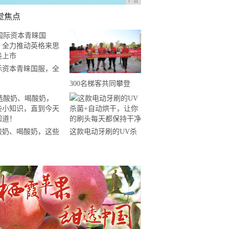
广告
觉焦点
际资本青睐国服，全
推动英格来思赴美上
300名梯客共同攀登
2019国际垂直马拉松超
级精英赛顺德海骏达中
心站欢乐开跑
酸奶、喝酸奶，这些
这款电动牙刷的UV杀
知识，直到今天才知
菌+自动烘干，让你的
！
刷头每天都保持干净