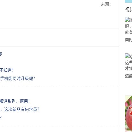
来源：
视
国
力
你
市
都不知道！
选
手机能同时升级呢？
小
道
友知道系列，慎用！
，这次新品有何含量？
？