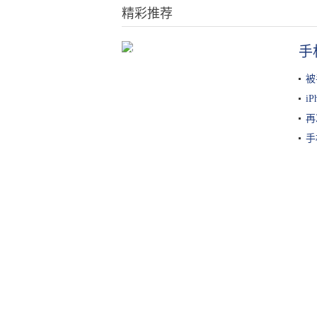
精彩推荐
手
这款电动牙刷的UV杀菌+自动烘
干，让你的刷头每天都保持干净
被
i
再
手