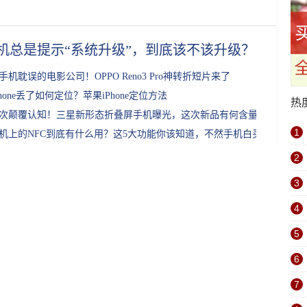
机总是提示“系统升级”，到底该不该升级？
手机耽误的电影公司！OPPO Reno3 Pro神转折短片来了
Phone丢了如何定位？苹果iPhone定位方法
热
次颠覆认知！三星新形态折叠屏手机曝光，这次新品有何含量？
1
机上的NFC到底有什么用？这5大功能你该知道，不然手机白买了！
2
3
4
5
6
7