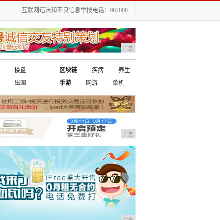
互联网违法和不良信息举报电话：962000
广告
楼盘
区块链
疾病
养生
出国
手游
网游
单机
广告