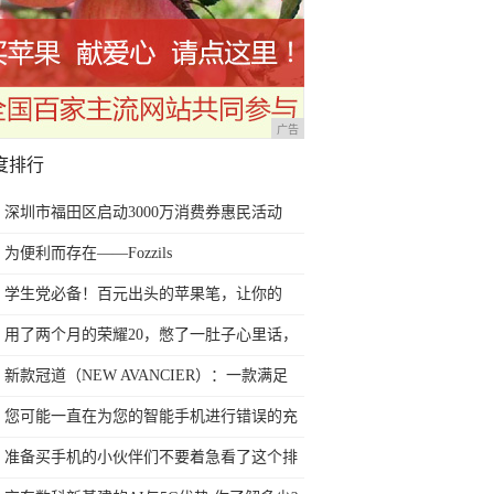
广告
度排行
深圳市福田区启动3000万消费券惠民活动
为便利而存在——Fozzils
学生党必备！百元出头的苹果笔，让你的
iPad成为学习神器
用了两个月的荣耀20，憋了一肚子心里话，
今天终于一吐为快
新款冠道（NEW AVANCIER）：一款满足
任何苛刻要求的SUV
您可能一直在为您的智能手机进行错误的充
电方式
准备买手机的小伙伴们不要着急看了这个排