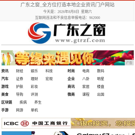
广东之窗_全方位打造本地企业资讯门户网站
今天是：2026年8月8日 星期六
互联网违法和不良信息举报电话：962000
广告
资讯
财经
娱乐
科技
时尚
电商
数码
汽车
证券
理财
宏观
企业
八卦
明星
游戏
护肤
彩妆
商讯
家居
楼盘
美食
导购
评测
微商
课程
出国
区块链
疾病
养生
手游
网游
单机