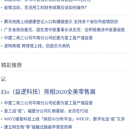
疫情当前，灵活用工的财务结算应该如何操作？
腾讯地图上线健康登记入口和播报提示 支持多个省份市疫情防控
广东省政协委员、固生堂中医董事长涂志亮：应积极推进中医基层医
疗机构复工
中建二局三公司华南分公司纪委为复工复产强监督
波特商城·跨境馆上线，创造巨大商机
精彩推荐
想吃烤红薯，不用烤箱，比买的好吃，关键是做法也非常简单哦
Elo（益逻科技）亮相2020全美零售展
中建二局三公司华南分公司纪委为复工复产强监督
复工战“疫”，福建分公司扎根基层、全员在行动
WAYZ维智科技上线「疾控AI分析平台」WDCIP，数字化战“疫”又添
康立明生物“零”接触式肠癌早筛受热捧