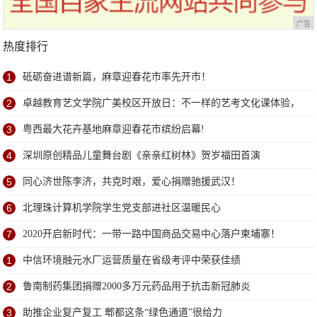
广告
热度排行
1
砥砺奋进谱新篇，麻章迎春花市率先开市！
2
卓越教育艺文学院广美校区开放日：不一样的艺考文化课体验，
学位已告急
3
粤西最大花卉基地麻章迎春花市缤纷启幕!
4
深圳原创精品儿童舞台剧《亲亲红树林》贺岁福田首演
5
同心济世陈李济，共克时艰，爱心捐赠驰援武汉！
6
北理珠计算机学院学生党支部进社区温暖民心
7
2020开启新时代：一带一路中国商品交易中心落户柬埔寨！
1
中信环境融元水厂运营质量在省级考评中荣获佳绩
2
鲁南制药集团捐赠2000多万元药品用于抗击新冠肺炎
3
助推企业复产复工 郫都这条“绿色通道”很给力