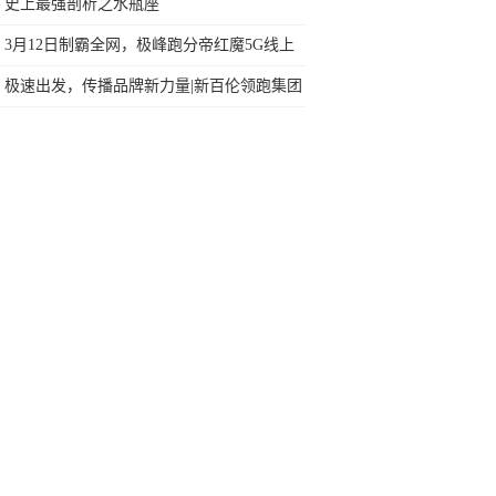
今天终于一吐为快
史上最强剖析之水瓶座
3月12日制霸全网，极峰跑分帝红魔5G线上
重磅登场
极速出发，传播品牌新力量|新百伦领跑集团
高铁冠名列车隆重首发