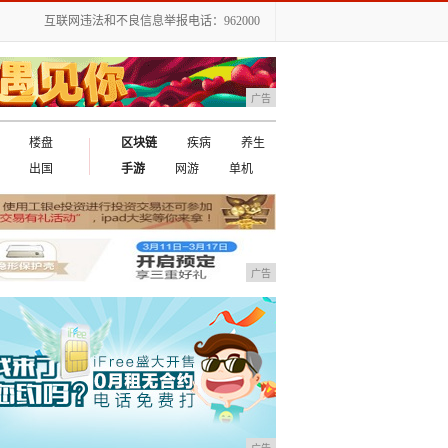
互联网违法和不良信息举报电话：962000
广告
楼盘
区块链
疾病
养生
出国
手游
网游
单机
广告