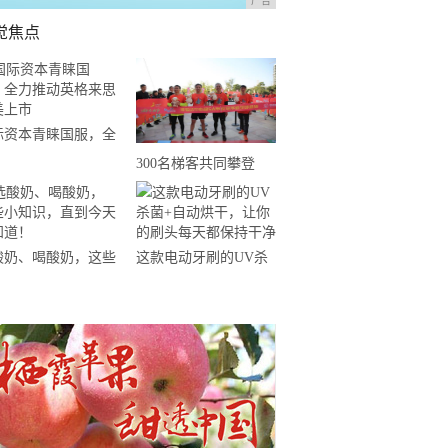
广告
觉焦点
际资本青睐国服，全
推动英格来思赴美上
300名梯客共同攀登
2019国际垂直马拉松超
级精英赛顺德海骏达中
心站欢乐开跑
酸奶、喝酸奶，这些
这款电动牙刷的UV杀
知识，直到今天才知
菌+自动烘干，让你的
！
刷头每天都保持干净