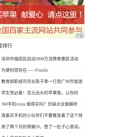
广告
度排行
深圳市福田区启动3000万消费券惠民活动
为便利而存在——Fozzils
教育部职成司司长陈子季一行到广州市旅游
商务职业学校考察调研
学生党必备！百元出头的苹果笔，让你的
iPad成为学习神器
360手机vizza 值得买吗？优缺点全面解析
准备买手机的小伙伴们不要着急看了这个排
行榜再决定买哪款手机吧
用了两个月的荣耀20，憋了一肚子心里话，