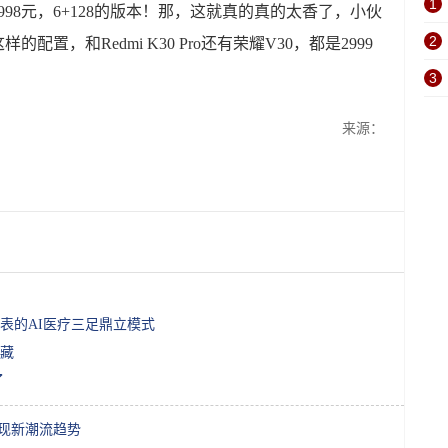
1
2998元，6+128的版本！那，这就真的真的太香了，小伙
2
的配置，和Redmi K30 Pro还有荣耀V30，都是2999
3
来源：
表的AI医疗三足鼎立模式
藏
了
展现新潮流趋势