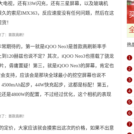
mh大电视，还有33W闪充，还有三星屏幕，以及玻璃机
久的索尼IMX363，反应速度没有任何问题，然后在这
现货！
热
是非常期待的，第一就是iQOO Neo3是首款高刷新率手
120赫兹也说不定？其次，iQOO Neo3也搭载了骁龙
1
片，毋庸置疑！第三，就是iQOO Neo3的屏幕，肯定也
2
一定会支持，应该会是那块全球最小的挖空屏幕也说不
3
，4500mAh起步，44W快充起步，这都是标配！第五，
4
可能还是4800W的配置，不过经过优化，这个相机的表现
5
6
7
Neo的定价，大家应该就会摸索出这次的价格，如果不出意