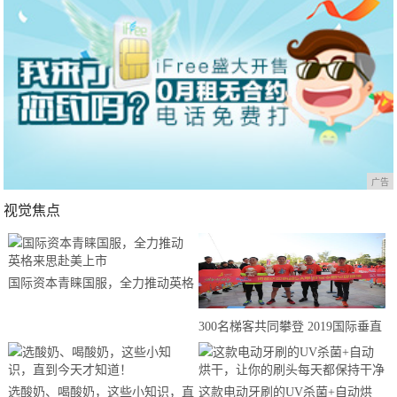
广告
视觉焦点
国际资本青睐国服，全力推动英格
来思赴美上市
300名梯客共同攀登 2019国际垂直
马拉松超级精英赛顺德海骏达中心
站欢乐开跑
选酸奶、喝酸奶，这些小知识，直
这款电动牙刷的UV杀菌+自动烘