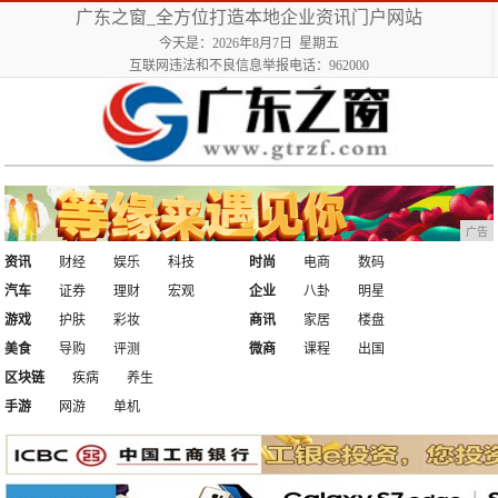
广东之窗_全方位打造本地企业资讯门户网站
今天是：2026年8月7日 星期五
互联网违法和不良信息举报电话：962000
广告
资讯
财经
娱乐
科技
时尚
电商
数码
汽车
证券
理财
宏观
企业
八卦
明星
游戏
护肤
彩妆
商讯
家居
楼盘
美食
导购
评测
微商
课程
出国
区块链
疾病
养生
手游
网游
单机