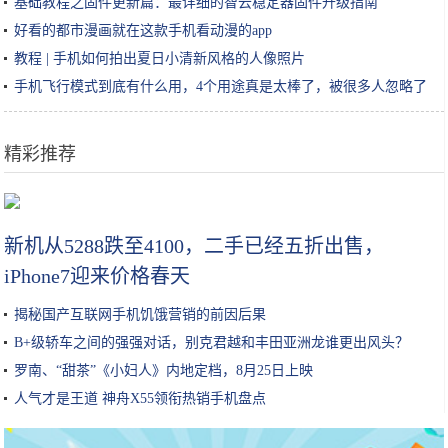
基础教程之固件更新篇：最详细的智云稳定器固件升级指南
好看的都市漫画就在这款手机看动漫的app
教程 | 手机如何拍出夏日小清新风格的人像照片
手机飞行模式到底有什么用，4个用途真是太棒了，被很多人忽略了
精彩推荐
在打游戏上，老师和大学生隔了六十个代沟
新机从5288跌至4100，二手已经五折出售，
iPhone7迎来价格春天
揭秘国产互联网手机饥饿营销的前因后果
B+级轿车之间的强强对话，别克君越和丰田亚洲龙谁更出风头？
罗南、“甜茶”《小妇人》内地定档，8月25日上映
人气才是王道 神舟X55领衔热销手机盘点