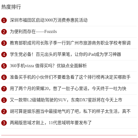
热度排行
1
深圳市福田区启动3000万消费券惠民活动
2
为便利而存在——Fozzils
3
教育部职成司司长陈子季一行到广州市旅游商务职业学校考察调
研
4
学生党必备！百元出头的苹果笔，让你的iPad成为学习神器
5
360手机vizza 值得买吗？优缺点全面解析
6
准备买手机的小伙伴们不要着急看了这个排行榜再决定买哪款手
机吧
7
用了两个月的荣耀20，憋了一肚子心里话，今天终于一吐为快
1
又一款带L2级辅助驾驶的SUV，东南DX7星跃将在今天上市
2
胡可算是娱乐圈当中最接地气的了吧，私下的样子太生活，真不
做作
3
两厢版思域才刚上，11代思域明年要发布了