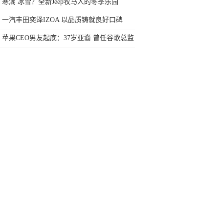
心落户柬埔寨！
寒潮 冰雪？全新Jeep牧马人的冬季乐园
一汽丰田奕泽IZOA 以品质铸就良好口碑
苹果CEO男友起底：37岁亚裔 曾任谷歌总监