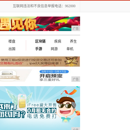
互联网违法和不良信息举报电话：962000
广告
楼盘
区块链
疾病
养生
出国
手游
网游
单机
广告