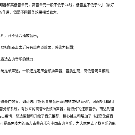
频器和高低音单元，高音单元一般不低于24线，低音盆不低于5寸（最好
定的作用，但是不同设备效果相差较大。
影片，并不适合播放音乐；
声器相隔距离太近只有单声道效果，感染力偏弱；
地表达古典音乐的魅力；
系统是单声道，一般还是定压全频扬声器，音质生硬，高低音明显模糊，
得最佳效果。如可选用“悠达背景音乐系统B5或W5系列”，可配5寸和6寸
音分频系统，有独立的高音&低频扬声器，能很好的还原音乐，而达到理
抗击疫情，悠达更新和升级了音乐推荐，精心挑选和增加了《提高免疫音
分可提高免疫力的西方古典音乐和中国古典音乐，为大家免去了找音乐的麻