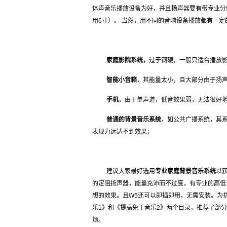
体声音乐播放设备为好，并且扬声器要有带专业分
用6寸）。 当然，用不同的音响设备播放都有一
家庭影院系统，
过于钢硬，一般只适合播放
智能小音箱
，其能量太小，且大部分由于扬
手机
，由于单声道，低音效果弱，无法很好
普通的背景音乐系统
，如公共广播系统，其
表现力远达不到效果；
建议大家最好选用
专业家庭背景音乐系统
以获
的定阻扬声器，能量充沛而不过度，有专业的高低
想的效果。且W5还可以即插即用，无需安装。为
乐1》和《提高免于音乐2》两个目录，推荐了部
烦。