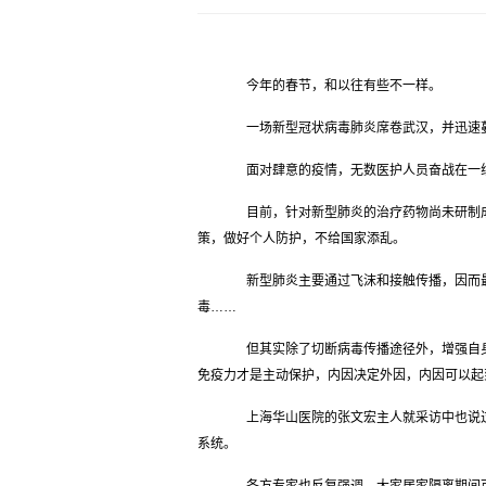
今年的春节，和以往有些不一样。
一场新型冠状病毒肺炎席卷武汉，并迅速
面对肆意的疫情，无数医护人员奋战在一线
目前，针对新型肺炎的治疗药物尚未研制成
策，做好个人防护，不给国家添乱。
新型肺炎主要通过飞沫和接触传播，因而最
毒……
但其实除了切断病毒传播途径外，增强自身
免疫力才是主动保护，内因决定外因，内因可以起
上海华山医院的张文宏主人就采访中也说过
系统。