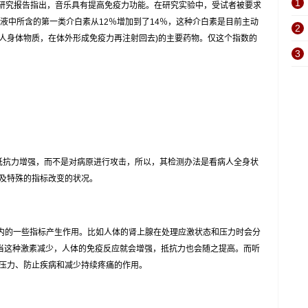
1
研究报告指出，音乐具有提高免疫力功能。在研究实验中，受试者被要求
液中所含的第一类介白素从12％增加到了14％，这种介白素是目前主动
2
病人身体物质，在体外形成免疫力再注射回去)的主要药物。仅这个指数的
3
抗力增强，而不是对病原进行攻击，所以，其检测办法是看病人全身状
及特殊的指标改变的状况。
的一些指标产生作用。比如人体的肾上腺在处理应激状态和压力时会分
。当这种激素减少，人体的免疫反应就会增强，抵抗力也会随之提高。而听
压力、防止疾病和减少持续疼痛的作用。