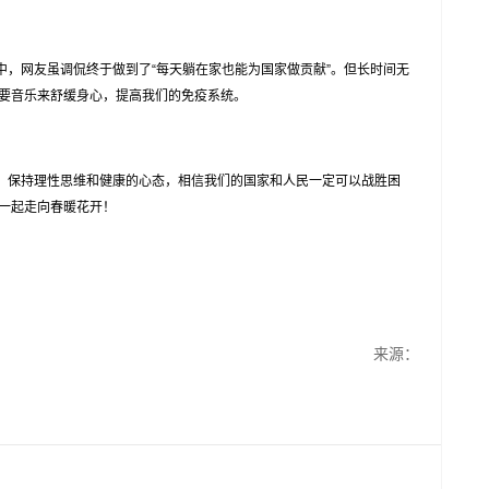
网友虽调侃终于做到了“每天躺在家也能为国家做贡献”。但长时间无
要音乐来舒缓身心，提高我们的免疫系统。
保持理性思维和健康的心态，相信我们的国家和人民一定可以战胜困
一起走向春暖花开！
来源：