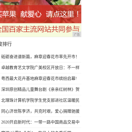
广告
度排行
砥砺奋进谱新篇，麻章迎春花市率先开市！
卓越教育艺文学院广美校区开放日：不一样
的艺考文化课体验，学位已告急
粤西最大花卉基地麻章迎春花市缤纷启幕!
深圳原创精品儿童舞台剧《亲亲红树林》贺
岁福田首演
北理珠计算机学院学生党支部进社区温暖民
心
同心济世陈李济，共克时艰，爱心捐赠驰援
武汉！
2020开启新时代：一带一路中国商品交易中