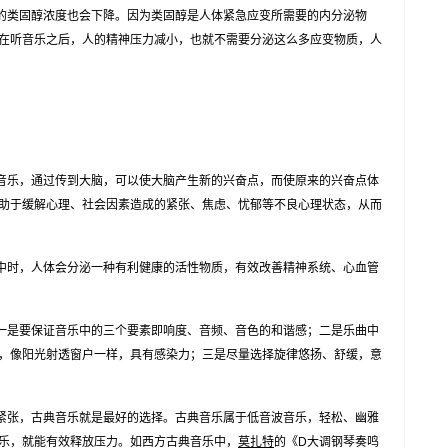
类固醇浓度也会下降。因为类固醇是人体紧急应变所需要的内分泌物
在听音乐之后，人的精神压力减小，也就不需要分泌这么多应变物质，人
乐，通过传到大脑，可以使大脑产生新的兴奋点，而使原来的兴奋点体
助于缓解心理、社会因素造成的紧张、焦虑、忧郁等不良心理状态，从而
时，人体会分泌一种有利健康的活性物质，有效改善精神系统、心血管
是要保证音乐中的三个要素即响度、音频、音色的和谐感；二是乐曲中
，像阳光射透窗户一样，具有感染力；三是尽量选择旋律悠扬、舒缓，意
张，古典音乐就是最好的选择。古典音乐属于低音波音乐，轻松、幽雅
乐，就能有效释放压力。如西方古典音乐中，
莫扎特
的《D大调钢琴奏鸣