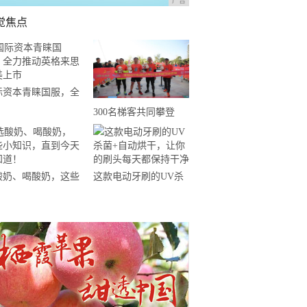
广告
觉焦点
际资本青睐国服，全
推动英格来思赴美上
300名梯客共同攀登
2019国际垂直马拉松超
级精英赛顺德海骏达中
心站欢乐开跑
酸奶、喝酸奶，这些
这款电动牙刷的UV杀
知识，直到今天才知
菌+自动烘干，让你的
！
刷头每天都保持干净