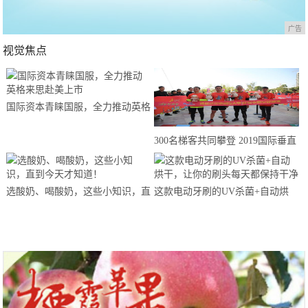
广告
视觉焦点
国际资本青睐国服，全力推动英格
来思赴美上市
300名梯客共同攀登 2019国际垂直
马拉松超级精英赛顺德海骏达中心
站欢乐开跑
选酸奶、喝酸奶，这些小知识，直
这款电动牙刷的UV杀菌+自动烘
到今天才知道！
干，让你的刷头每天都保持干净