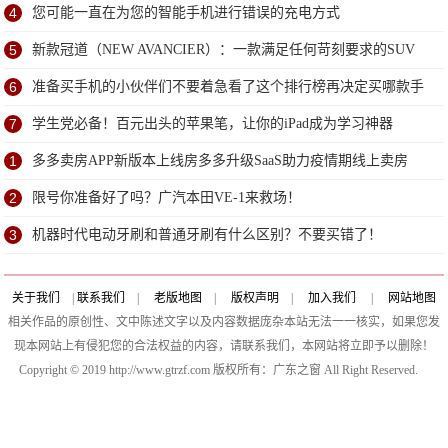
4
您可能一直在为您的智能手机进行错误的充电方式
5
新款冠道（NEW AVANCIER）：一款满足任何苛刻要求的SUV
6
准备买手机的小伙伴们不要着急看了这个排行榜再决定买哪款手
机吧
7
学生党必备！百元出头的苹果笔，让你的iPad成为学习神器
1
多多卖房APP新版本上线房多多升级SaaS助力疫情期线上卖房
2
限号你准备好了吗？广汽本田VE-1来救场！
3
机器时代电动牙刷和普通牙刷有什么区别？不要买错了！
关于我们
|
联系我们
|
老版地图
|
版权声明
|
加入我们
|
网站地图
相关作品的原创性、文中陈述文字以及内容数据庞杂本站无法一一核实，如果您发
现本网站上有侵犯您的合法权益的内容，请联系我们，本网站将立即予以删除！
Copyright © 2019 http://www.gtrzf.com 版权所有：广东之窗 All Right Reserved.