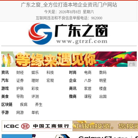
广东之窗_全方位打造本地企业资讯门户网站
今天是：2026年8月8日 星期六
互联网违法和不良信息举报电话：962000
广告
资讯
财经
娱乐
科技
时尚
电商
数码
汽车
证券
理财
宏观
企业
八卦
明星
游戏
护肤
彩妆
商讯
家居
楼盘
美食
导购
评测
微商
课程
出国
区块链
疾病
养生
手游
网游
单机