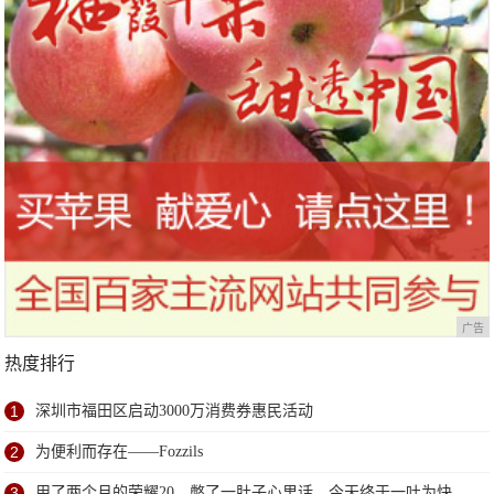
广告
热度排行
1
深圳市福田区启动3000万消费券惠民活动
2
为便利而存在——Fozzils
3
用了两个月的荣耀20，憋了一肚子心里话，今天终于一吐为快