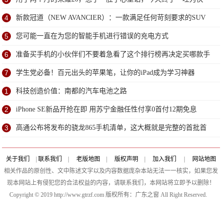
4
新款冠道（NEW AVANCIER）：一款满足任何苛刻要求的SUV
5
您可能一直在为您的智能手机进行错误的充电方式
6
准备买手机的小伙伴们不要着急看了这个排行榜再决定买哪款手
机吧
7
学生党必备！百元出头的苹果笔，让你的iPad成为学习神器
1
科技创造价值：南都的汽车电池之路
2
iPhone SE新品开抢在即 用苏宁金融任性付享0首付12期免息
3
高通公布将发布的骁龙865手机清单，这大概就是完整的首批首
发厂商了
关于我们
|
联系我们
|
老版地图
|
版权声明
|
加入我们
|
网站地图
相关作品的原创性、文中陈述文字以及内容数据庞杂本站无法一一核实，如果您发
现本网站上有侵犯您的合法权益的内容，请联系我们，本网站将立即予以删除！
Copyright © 2019 http://www.gtrzf.com 版权所有：广东之窗 All Right Reserved.