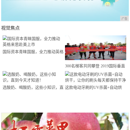
广告
视觉焦点
国际资本青睐国服，全力推动英格
来思赴美上市
300名梯客共同攀登 2019国际垂直
马拉松超级精英赛顺德海骏达中心
站欢乐开跑
选酸奶、喝酸奶，这些小知识，直
这款电动牙刷的UV杀菌+自动烘
到今天才知道！
干，让你的刷头每天都保持干净