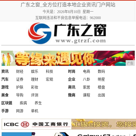
广东之窗_全方位打造本地企业资讯门户网站
今天是：2026年8月10日 星期一
互联网违法和不良信息举报电话：962000
广告
资讯
财经
娱乐
科技
时尚
电商
数码
汽车
证券
理财
宏观
企业
八卦
明星
游戏
护肤
彩妆
商讯
家居
楼盘
美食
导购
评测
微商
课程
出国
区块链
疾病
养生
手游
网游
单机