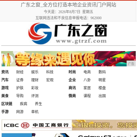
广东之窗_全方位打造本地企业资讯门户网站
今天是：2026年8月7日 星期五
互联网违法和不良信息举报电话：962000
广告
资讯
财经
娱乐
科技
时尚
电商
数码
汽车
证券
理财
宏观
企业
八卦
明星
游戏
护肤
彩妆
商讯
家居
楼盘
美食
导购
评测
微商
课程
出国
区块链
疾病
养生
手游
网游
单机