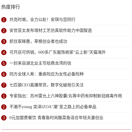
热度排行
1
共克时艰，全力以赴！安琪与您同行
2
安世亚太发布增材工艺仿真软件助力中国智造
3
抓住家稼惠，草根创业者也成功
4
可开店可供销，600多广东服饰商家“云上新”天猫海外
5
一封来自湖北业主写给鼎龙湾的信 ​
6
同方全球人寿：重疾险应为女性必备险种
7
七匹狼CEO直播带货，数字化破局引关注
1
专家指出：苏州雷允上六神胶囊/丸等中药有抑制新冠病毒作用
2
不潮不young 奕泽IZOA"潮"圣之路上的必备单品
3
0元加盟费餐饮 青春鱼时尚酸菜鱼适合年轻夫妻创业