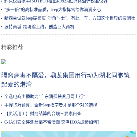
约克仪器携手ISOTECH推出R982A红外体温计校准仪器
"多一倍"的高标准品质，Jeep大指挥官给你满满安心
新西兰试驾Jeep硬核皮卡“角斗士”，有此一车，方知这个世界的波澜壮
阔
波特商城·跨境馆上线，创造巨大商机
精彩推荐
明星过生日，蛋糕一个比一个有特色，网友：还是喜欢最后一个
隔离病毒不隔爱，鼎龙集团用行动为湖北同胞筑
起爱的港湾
辛选电商主播助力“广东消费扶贫月网上行”
手握15万预算，全新Jeep指南者才是那个对的选择
【灵活用工】财务结算的合规三要素自查
C-IASI安全评测丝毫不留情面 奕泽IZOA成绩如何？