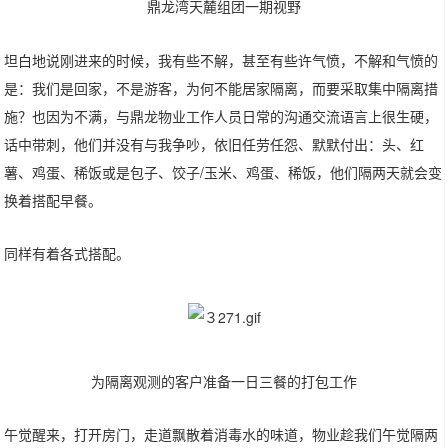
鼎龙湾天麓组团一期视野
坦白地说刚进来的时候，我有些不解，甚至有些许气愤，不解和气愤的
是：我们是回家，不是游客，为何不能居家隔离，而要采取集中隔离措
施？也因为不满，与鼎龙物业工作人员日常的沟通交流语言上很生硬，
话中带刺，他们并没有与我争吵，依旧任劳任怨、默默付出：头、红
薯、鸡蛋、稀饭或是包子、饺子/玉米、鸡蛋、稀饭，他们隔两天就会变
换着搭配早餐。
同样有着各式搭配。
为隔离观测的客户准备一日三餐的打包工作
午觉醒来，打开房门，走道飘散着消毒水的味道，物业趁我们午觉隔两