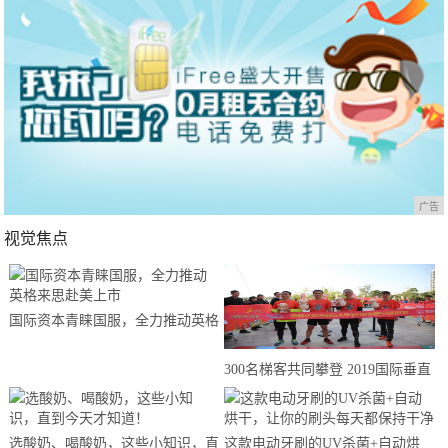
广告
视觉焦点
国际资本青睐国服，全力推动英格
来思赴美上市
300名梯客共同攀登 2019国际垂直
马拉松超级精英赛顺德海骏达中心
站欢乐开跑
选酸奶、喝酸奶，这些小知识，直
这款电动牙刷的UV杀菌+自动烘