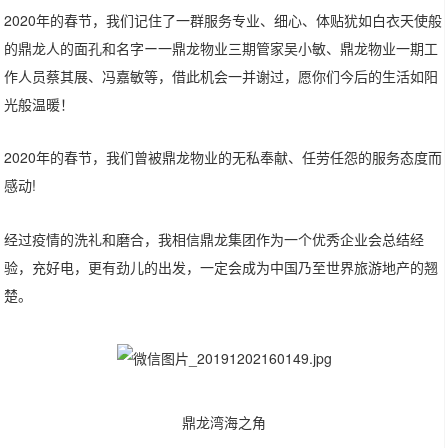
2020年的春节，我们记住了一群服务专业、细心、体贴犹如白衣天使般
的鼎龙人的面孔和名字ー一鼎龙物业三期管家吴小敏、鼎龙物业一期工
作人员蔡其展、冯嘉敏等，借此机会一并谢过，愿你们今后的生活如阳
光般温暖！
2020年的春节，我们曾被鼎龙物业的无私奉献、任劳任怨的服务态度而
感动!
经过疫情的洗礼和磨合，我相信鼎龙集团作为一个优秀企业会总结经
验，充好电，更有劲儿的出发，一定会成为中国乃至世界旅游地产的翘
楚。
鼎龙湾海之角