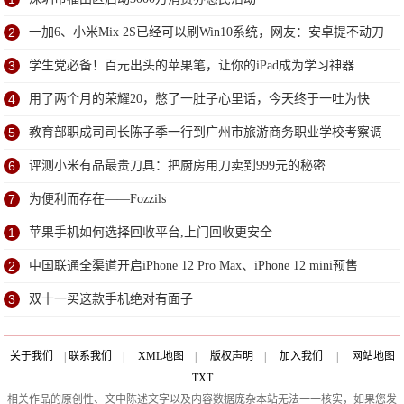
2
一加6、小米Mix 2S已经可以刷Win10系统，网友：安卓提不动刀
了？
3
学生党必备！百元出头的苹果笔，让你的iPad成为学习神器
4
用了两个月的荣耀20，憋了一肚子心里话，今天终于一吐为快
5
教育部职成司司长陈子季一行到广州市旅游商务职业学校考察调
研
6
评测小米有品最贵刀具：把厨房用刀卖到999元的秘密
7
为便利而存在——Fozzils
1
苹果手机如何选择回收平台,上门回收更安全
2
中国联通全渠道开启iPhone 12 Pro Max、iPhone 12 mini预售
3
双十一买这款手机绝对有面子
关于我们
|
联系我们
|
XML地图
|
版权声明
|
加入我们
|
网站地图
TXT
相关作品的原创性、文中陈述文字以及内容数据庞杂本站无法一一核实，如果您发