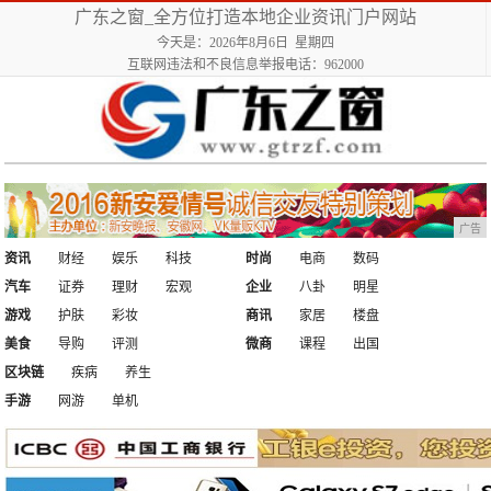
广东之窗_全方位打造本地企业资讯门户网站
今天是：2026年8月6日 星期四
互联网违法和不良信息举报电话：962000
广告
资讯
财经
娱乐
科技
时尚
电商
数码
汽车
证券
理财
宏观
企业
八卦
明星
游戏
护肤
彩妆
商讯
家居
楼盘
美食
导购
评测
微商
课程
出国
区块链
疾病
养生
手游
网游
单机