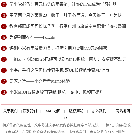
2
学生党必备！百元出头的苹果笔，让你的iPad成为学习神器
3
用了两个月的荣耀20，憋了一肚子心里话，今天终于一吐为快
4
教育部职成司司长陈子季一行到广州市旅游商务职业学校考察调
研
5
为便利而存在——Fozzils
6
评测小米有品最贵刀具：把厨房用刀卖到999元的秘密
7
一加6、小米Mix 2S已经可以刷Win10系统，网友：安卓提不动刀
了？
1
小宇宙手机之后再出传奇手机:双UI/长续航传奇M7上市
2
爱家之选——小兴看看Memo体验
3
小米MIUI12稳定版再更新,相机、充电、视频再提升
关于我们
|
联系我们
|
XML地图
|
版权声明
|
加入我们
|
网站地图
TXT
相关作品的原创性、文中陈述文字以及内容数据庞杂本站无法一一核实，如果您发
现本网站上有侵犯您的合法权益的内容，请联系我们，本网站将立即予以删除！