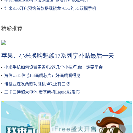
华为Mate10真机体验网友:好像没有可以吐槽的
红米K30开启预约首款搭载骁龙765G的5G双模手机
精彩推荐
续航不再是短板，20万上下合资品牌电动车导购
苹果、小米换购魅族17系列享补贴最后一天
小米手机如何设置更省电?这几个小技巧,你一定要学会
海信U8E:信芯H3画质芯片让好画质看得见
诺基亚连发两款功能机:4G,还有三防
三卡三待超大电池,宏基新机LiquidX2发布