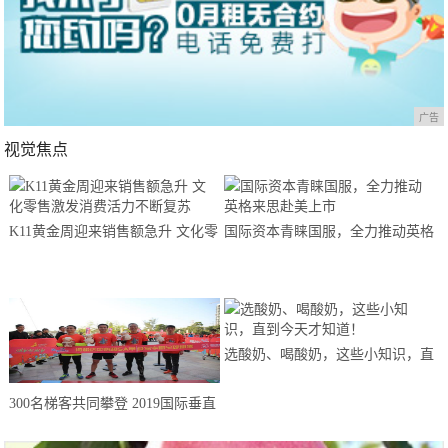
广告
视觉焦点
K11黄金周迎来销售额急升 文化零
国际资本青睐国服，全力推动英格
售激发消费活力不断复苏
来思赴美上市
选酸奶、喝酸奶，这些小知识，直
到今天才知道！
300名梯客共同攀登 2019国际垂直
马拉松超级精英赛顺德海骏达中心