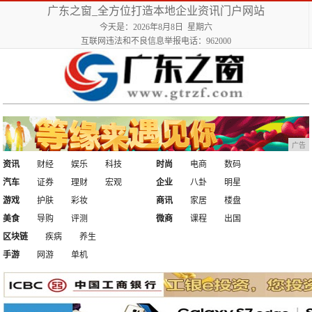
广东之窗_全方位打造本地企业资讯门户网站
今天是：2026年8月8日 星期六
互联网违法和不良信息举报电话：962000
广告
资讯
财经
娱乐
科技
时尚
电商
数码
汽车
证券
理财
宏观
企业
八卦
明星
游戏
护肤
彩妆
商讯
家居
楼盘
美食
导购
评测
微商
课程
出国
区块链
疾病
养生
手游
网游
单机