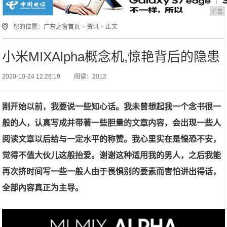
广告
您的位置：
广东之窗首页
>
资讯
> 正文
小米MIXAlpha概念机,惊艳背后的隐患
2020-10-24 12:26:19
阅读：2012
刚开始以前，我要说一些知心话。
我未曾想起我一个念书很一
般的人，认真写成并带著一些胆量的文章内容，会出现一些人
阅读文章以后给与一定水平的称赞。
我心里实在是惶恐不安，
觉得不值大伙儿这般抬爱。
谢谢这种
适用我的男人，之后我能
再次挤时间写一些一般人由于畏惧别的要素而害怕讲出得话，
全部內容真正为主导。