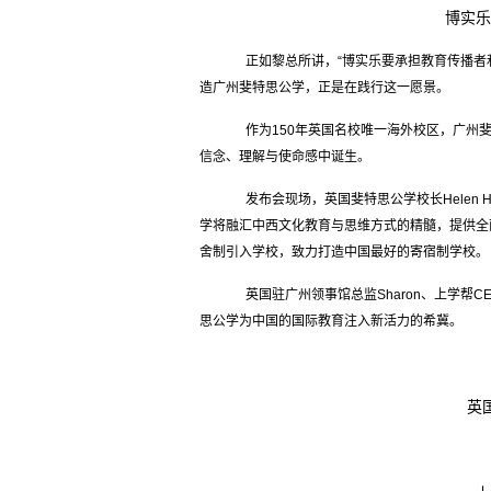
博实乐
正如黎总所讲，“博实乐要承担教育传播者和
造广州斐特思公学，正是在践行这一愿景。
作为150年英国名校唯一海外校区，广州斐特思
信念、理解与使命感中诞生。
发布会现场，英国斐特思公学校长Helen H
学将融汇中西文化教育与思维方式的精髓，提供全
舍制引入学校，致力打造中国最好的寄宿制学校。
英国驻广州领事馆总监Sharon、上学帮
思公学为中国的国际教育注入新活力的希冀。
英