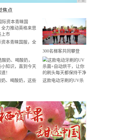
广告
觉焦点
际资本青睐国服，全
推动英格来思赴美上
300名梯客共同攀登
2019国际垂直马拉松超
级精英赛顺德海骏达中
心站欢乐开跑
酸奶、喝酸奶，这些
这款电动牙刷的UV杀
知识，直到今天才知
菌+自动烘干，让你的
！
刷头每天都保持干净