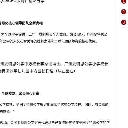
学帮
CEO凌可仁精彩分享
1
2
3
国际化核心领导团队全新亮相
为全球学子提供十五年一贯制塔尖全人教育。盛会现场，广州斐特思公
年公学的人文心智关怀的独特之处和全球化顶级师资的核心优势。
广州斐特思公学中方校长李家瑞博士、广州斐特思公学小学校长
、广州斐特思公学幼儿园中方园长程理（从左至右）
全球校友、家长倾心分享
公学精神，英国斐特思公学很好地展示了这些公学精神。同时，有灵魂的
的成长。”
现场，英国斐特思公学家长代表从自己双胞胎孩子在英国斐特思公学的学