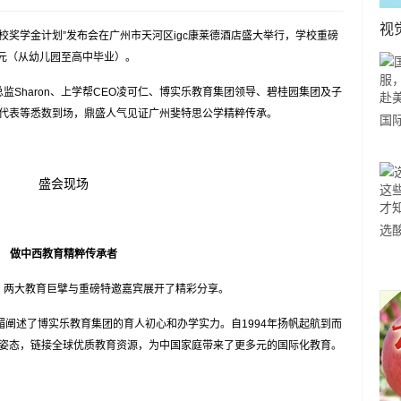
视
奖学金计划”发布会在广州市天河区igc康莱德酒店盛大举行，学校重磅
万元（从幼儿园至高中毕业）。
Sharon、上学帮CEO凌可仁、博实乐教育集团领导、碧桂园集团及子
代表等悉数到场，鼎盛人气见证广州斐特思公学精粹传承。
国
力
市
盛会现场
选
做中西教育精粹传承者
小
道
两大教育巨擘与重磅特邀嘉宾展开了精彩分享。
阐述了博实乐教育集团的育人初心和办学实力。自1994年扬帆起航到而
姿态，链接全球优质教育资源，为中国家庭带来了更多元的国际化教育。