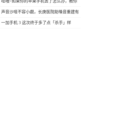
电方式
哇哦~如果你的苹果手机丢了怎么办，教你
几招找回
声音沙哑不容小觑，长庚医院助嗓音重建有
妙招
一加手机 3 这次终于多了点「杀手」样