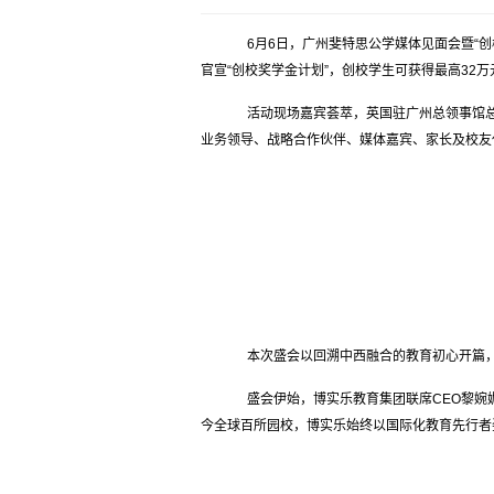
6月6日，广州斐特思公学媒体见面会暨“创校
官宣“创校奖学金计划”，创校学生可获得最高32
活动现场嘉宾荟萃，英国驻广州总领事馆总监
业务领导、战略合作伙伴、媒体嘉宾、家长及校友
本次盛会以回溯中西融合的教育初心开篇，
盛会伊始，博实乐教育集团联席CEO黎婉媚
今全球百所园校，博实乐始终以国际化教育先行者