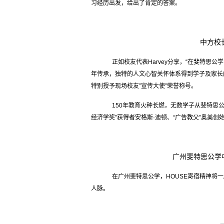
习经历出发，给出了肯定的答案。
中方校
正如校友代表Harvey分享，“在斐特思公
年传承，独特的人文心智关怀体系得到学子及家长
特别授予现场校友”宣传大使”荣誉称号。
150年教育火种长燃，无数学子从斐特思公学
经济学奖”获得者安格斯·迪顿、“广告教父”奥美创
广州斐特思公学
在广州斐特思公学，HOUSE寄宿精神将一
人脉。