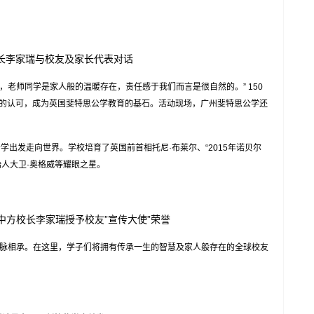
长李家瑞与校友及家长代表对话
学，老师同学是家人般的温暖存在，责任感于我们而言是很自然的。” 150
的认可，成为英国斐特思公学教育的基石。活动现场，广州斐特思公学还
出发走向世界。学校培育了英国前首相托尼·布莱尔、“2015年诺贝尔
始人大卫·奥格威等耀眼之星。
中方校长李家瑞授予校友
”宣传大使”荣誉
脉相承。在这里，学子们将拥有传承一生的智慧及家人般存在的全球校友