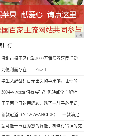
广告
度排行
深圳市福田区启动3000万消费券惠民活动
为便利而存在——Fozzils
学生党必备！百元出头的苹果笔，让你的
iPad成为学习神器
360手机vizza 值得买吗？优缺点全面解析
用了两个月的荣耀20，憋了一肚子心里话，
今天终于一吐为快
新款冠道（NEW AVANCIER）：一款满足
任何苛刻要求的SUV
您可能一直在为您的智能手机进行错误的充