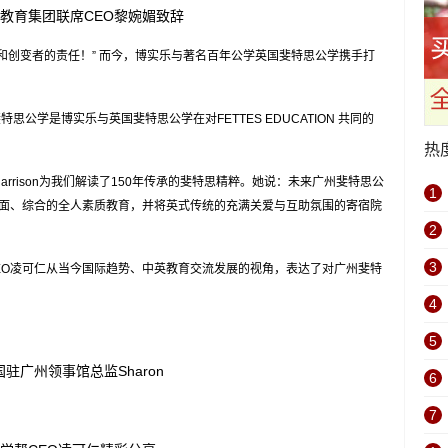
教育集团联席CEO黎婉媚致辞
创变者的责任！” 而今，博实乐与著名百年公学英国斐特思公学携手打
公学是博实乐与英国斐特思公学在对FETTES EDUCATION 共同的
热
arrison为我们解读了150年传承的斐特思精粹。她说：未来广州斐特思公
1
面、综合的全人素质教育，并将英式传统的充满关爱与互助氛围的寄宿院
2
3
CEO凌可仁从当今国际趋势、中英教育交流发展的视角，表达了对广州斐特
4
5
国驻广州领事馆总监Sharon
6
7