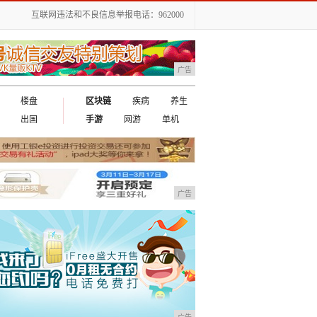
互联网违法和不良信息举报电话：962000
广告
楼盘
区块链
疾病
养生
出国
手游
网游
单机
广告