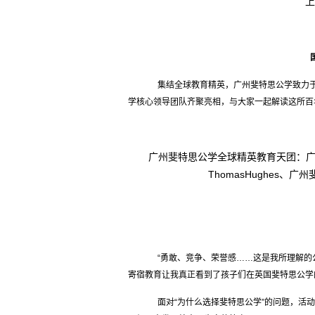
上
集结全球教育精英，广州斐特思公学致力于
学核心领导团队齐聚亮相，与大家一起解读这所百
广州斐特思公学全球精英教育天团：
ThomasHughes
“勇敢、竞争、荣誉感……这是我所理解的
寄宿教育让我真正看到了孩子们在英国斐特思公学
面对“为什么选择斐特思公学”的问题，活动