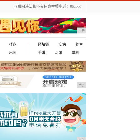
互联网违法和不良信息举报电话：962000
广告
楼盘
区块链
疾病
养生
出国
手游
网游
单机
广告