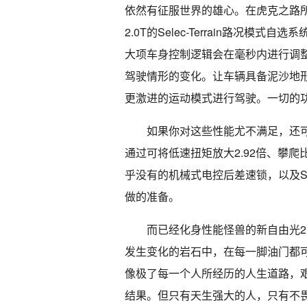
依然有征服世界的雄心。在虎克之路所在
2.0T的Selec-Terrain路况模
大项车身控制逻辑会在毫秒内进行调
驾驶情形的变化。让车辆具备泥沙地
更激进的运动模式进行驾驶。一切的
如果你对这些性能尤不满足，还可以将
通过可将低速扭矩放大2.92倍、攀爬比
乎没有的机械式电控后差速锁，以及Se
做的准备。
而已经化身性能怪兽的新自由光2
发生变化的岩石中，在每一脚油门都
像极了每一个人所经历的人生道路，
结果。但只有天生强大的人，只有不