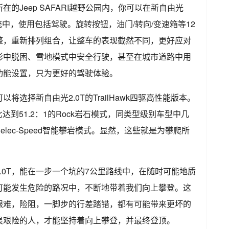
的Jeep SAFARI越野公园内，你可以在新自由光
式自选系统中，使用包括驾驶。旋转按钮，油门/转向/变速箱等12
整，重新排列组合，让整车的表现截然不同，更好应对
形中脱困、雪地模式中安全行驶，甚至在城市道路中用
功能设置，只为更好的驾驶体验。
选择新自由光2.0T的TrailHawk四驱高性能版本。
达到51.2：1的Rock岩石模式，同类型级别车型中几
lec-Speed智能攀岩模式。显然，这些就是为攀爬所
.0T，能在一步一个坑的7公里路线中，在随时可能地质
可能发生危险的路况中，不断地带着我们向上攀登。这
艰难，险阻，一脚步的行差踏错，都有可能带来更坏的
畏艰险的人，才能坚持着向上攀登，并最终登顶。