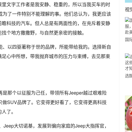
眼里文字工作者是我安静、稳重的，所以当我买车的时
视
T，成为了一件特别不能理解的事。他们总认为，我更应该
前瞻科技的汽车。但人总是有两面性的，在充斥着安静
能找个地方撒撒野，与自然更亲密的接触。
国
性能、以四驱著称于世的品牌，所能带给我的。选择新自
力
刚好满足心中所想，带我抛弃城市的压力与束缚，去见那束
市
选
小
再是那个以征服为己任，带领所有Jeeper越过艰难险
道
只做SUV品牌了。它变得更好看了，它变得更高科技
的人了。
人、Jeep大切诺基，发展到偏向家庭的Jeep大指挥官，