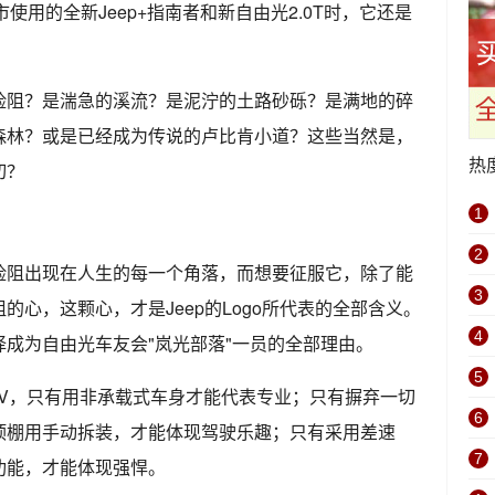
使用的全新Jeep+指南者和新自由光2.0T时，它还是
险阻？是湍急的溪流？是泥泞的土路砂砾？是满地的碎
森林？或是已经成为传说的卢比肯小道？这些当然是，
热
切？
1
2
险阻出现在人生的每一个角落，而想要征服它，除了能
3
心，这颗心，才是Jeep的Logo所代表的全部含义。
4
择成为自由光车友会"岚光部落"一员的全部理由。
5
UV，只有用非承载式车身才能代表专业；只有摒弃一切
6
顶棚用手动拆装，才能体现驾驶乐趣；只有采用差速
7
功能，才能体现强悍。