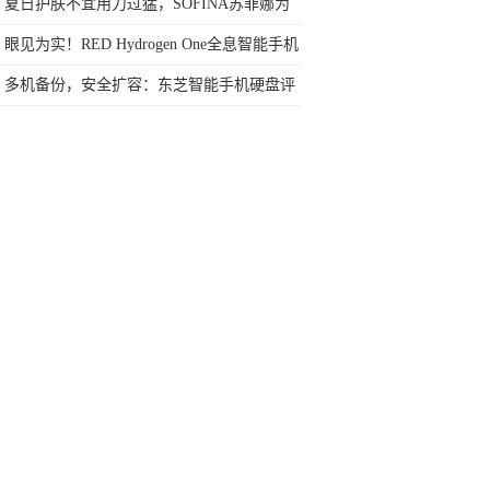
电方式
夏日护肤不宜用力过猛，SOFINA苏菲娜为
美肌开启精简模式
眼见为实！RED Hydrogen One全息智能手机
真机亮相
多机备份，安全扩容：东芝智能手机硬盘评
测