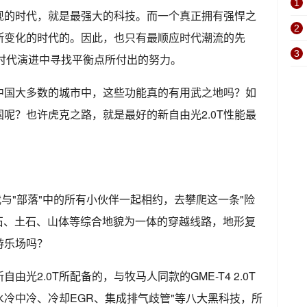
1
现的时代，就是最强大的科技。而一个真正拥有强悍之
2
断变化的时代的。因此，也只有最顺应时代潮流的先
3
与时代演进中寻找平衡点所付出的努力。
中国大多数的城市中，这些功能真的有用武之地吗？如
呢？也许虎克之路，就是最好的新自由光2.0T性能最
我与"部落"中的所有小伙伴一起相约，去攀爬这一条"险
石、土石、山体等综合地貌为一体的穿越线路，地形复
游乐场吗？
光2.0T所配备的，与牧马人同款的GME-T4 2.0T
冷中冷、冷却EGR、集成排气歧管"等八大黑科技，所