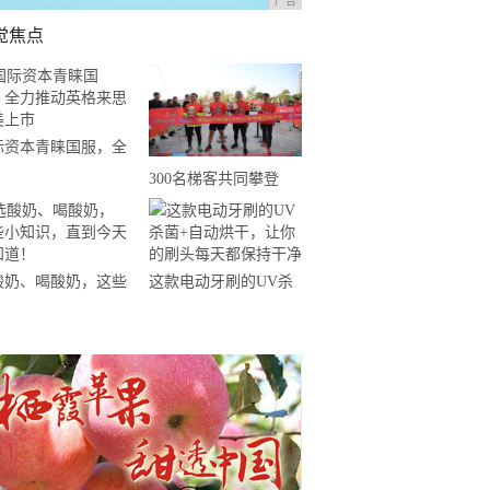
广告
觉焦点
际资本青睐国服，全
推动英格来思赴美上
300名梯客共同攀登
2019国际垂直马拉松超
级精英赛顺德海骏达中
心站欢乐开跑
酸奶、喝酸奶，这些
这款电动牙刷的UV杀
知识，直到今天才知
菌+自动烘干，让你的
！
刷头每天都保持干净