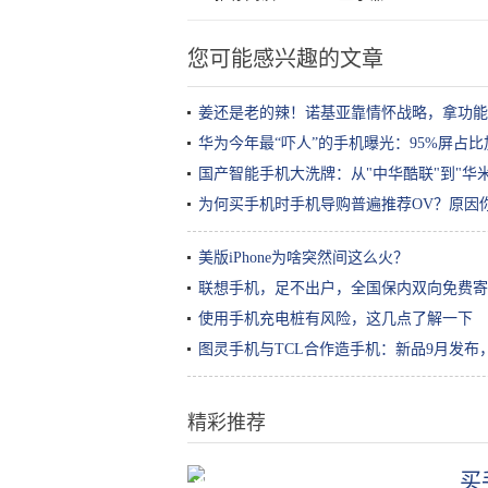
您可能感兴趣的文章
姜还是老的辣！诺基亚靠情怀战略，拿功能
华为今年最“吓人”的手机曝光：95%屏占
国产智能手机大洗牌：从"中华酷联"到"华米
为何买手机时手机导购普遍推荐OV？原因
美版iPhone为啥突然间这么火？
联想手机，足不出户，全国保内双向免费寄
使用手机充电桩有风险，这几点了解一下
图灵手机与TCL合作造手机：新品9月发布
精彩推荐
买
选酸奶、喝酸奶，这些小知识，直