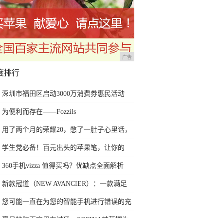
广告
度排行
深圳市福田区启动3000万消费券惠民活动
为便利而存在——Fozzils
用了两个月的荣耀20，憋了一肚子心里话，
今天终于一吐为快
学生党必备！百元出头的苹果笔，让你的
iPad成为学习神器
360手机vizza 值得买吗？优缺点全面解析
新款冠道（NEW AVANCIER）：一款满足
任何苛刻要求的SUV
您可能一直在为您的智能手机进行错误的充