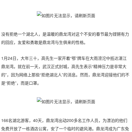
没有拒绝一个湖北人，是温暖的鼎龙湾对这个不安的春节最为铿锵有力
的回应，友爱和勇敢是鼎龙湾与生俱来的性格。
1月24日，大年三十，高先生一家开着“鄂”牌车在大雨滂沱中抵达湛江
鼎龙湾。就在前一天，武汉正式封城，高先生表示“精神压力是非常大
的”，因为网络上那些“拒绝湖北人”的消息。然而，鼎龙湾迎接他们的不
是“拒绝”，而是口罩。
166名湖北游客，40天，鼎龙湾出动200多名工作人员，为漂泊的他们
免费开放了一栋酒店公寓，安了一个临时的避风港。鼎龙湾成为广东免