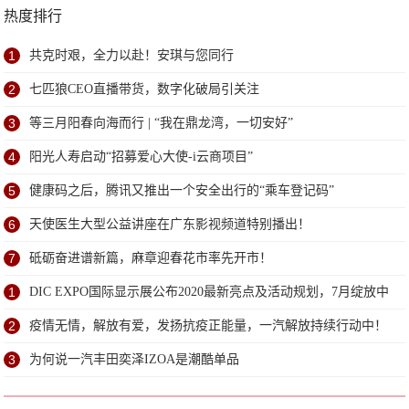
热度排行
1
共克时艰，全力以赴！安琪与您同行
2
七匹狼CEO直播带货，数字化破局引关注
3
等三月阳春向海而行 | “我在鼎龙湾，一切安好”
4
阳光人寿启动“招募爱心大使-i云商项目”
5
健康码之后，腾讯又推出一个安全出行的“乘车登记码”
6
天使医生大型公益讲座在广东影视频道特别播出！
7
砥砺奋进谱新篇，麻章迎春花市率先开市！
1
DIC EXPO国际显示展公布2020最新亮点及活动规划，7月绽放中
国显示周！
2
疫情无情，解放有爱，发扬抗疫正能量，一汽解放持续行动中！
3
为何说一汽丰田奕泽IZOA是潮酷单品