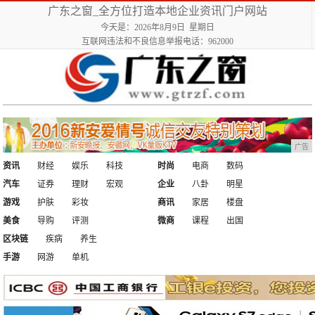
广东之窗_全方位打造本地企业资讯门户网站
今天是：2026年8月9日 星期日
互联网违法和不良信息举报电话：962000
广告
资讯
财经
娱乐
科技
时尚
电商
数码
汽车
证券
理财
宏观
企业
八卦
明星
游戏
护肤
彩妆
商讯
家居
楼盘
美食
导购
评测
微商
课程
出国
区块链
疾病
养生
手游
网游
单机