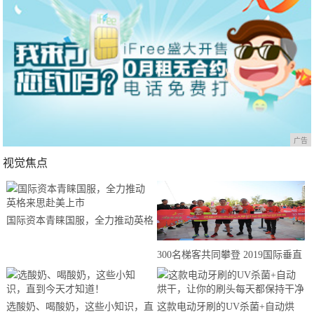
广告
视觉焦点
国际资本青睐国服，全力推动英格
来思赴美上市
300名梯客共同攀登 2019国际垂直
马拉松超级精英赛顺德海骏达中心
站欢乐开跑
选酸奶、喝酸奶，这些小知识，直
这款电动牙刷的UV杀菌+自动烘