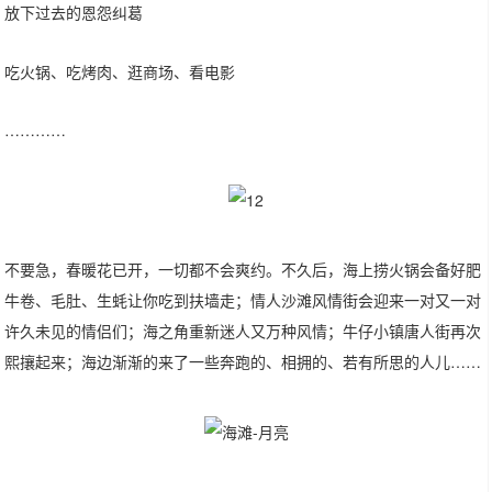
放下过去的恩怨纠葛
吃火锅、吃烤肉、逛商场、看电影
…………
不要急，春暖花已开，一切都不会爽约。不久后，海上捞火锅会备好肥
牛卷、毛肚、生蚝让你吃到扶墙走；情人沙滩风情街会迎来一对又一对
许久未见的情侣们；海之角重新迷人又万种风情；牛仔小镇唐人街再次
熙攘起来；海边渐渐的来了一些奔跑的、相拥的、若有所思的人儿……