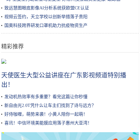
致远慧图眼底影像AI分析系统获欧盟CE认证
视频云签约，天立学校以创新举措落子贵阳
国奥科技跨界研发口罩机助力抗疫物资生产
精彩推荐
不盲目跟风，化妆水一定要选适合自己肤质的才是王道！你选对了吗？
天使医生大型公益讲座在广东影视频道特别播
出！
发动机热效率有多重要？看完这篇让你秒懂
新自由光2.0T凭什么让车主们找到了诗与远方？
好侍咖喱，萌势来袭！小黄人陪你一起萌！
喜讯！中信环境美能膜应用落子惠州大亚湾！