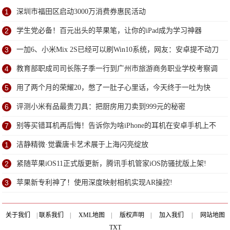
1
深圳市福田区启动3000万消费券惠民活动
2
学生党必备！百元出头的苹果笔，让你的iPad成为学习神器
3
一加6、小米Mix 2S已经可以刷Win10系统，网友：安卓提不动刀
了？
4
教育部职成司司长陈子季一行到广州市旅游商务职业学校考察调
研
5
用了两个月的荣耀20，憋了一肚子心里话，今天终于一吐为快
6
评测小米有品最贵刀具：把厨房用刀卖到999元的秘密
7
别等买错耳机再后悔！告诉你为啥iPhone的耳机在安卓手机上不
能用
1
洁静精微·觉囊唐卡艺术展于上海闪亮绽放
2
紧随苹果iOS11正式版更新，腾讯手机管家iOS防骚扰版上架!
3
苹果新专利神了！使用深度映射相机实现AR操控!
关于我们
|
联系我们
|
XML地图
|
版权声明
|
加入我们
|
网站地图
TXT