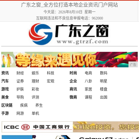
广东之窗_全方位打造本地企业资讯门户网站
今天是：2026年8月10日 星期一
互联网违法和不良信息举报电话：962000
广告
资讯
财经
娱乐
科技
时尚
电商
数码
汽车
证券
理财
宏观
企业
八卦
明星
游戏
护肤
彩妆
商讯
家居
楼盘
美食
导购
评测
微商
课程
出国
区块链
疾病
养生
手游
网游
单机