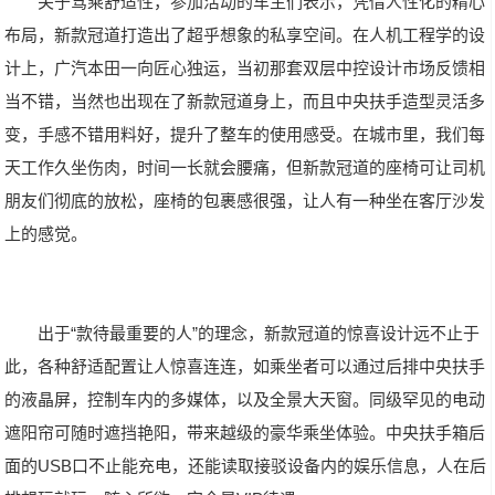
关于驾乘舒适性，参加活动的车主们表示，凭借人性化的精心
布局，新款冠道打造出了超乎想象的私享空间。在人机工程学的设
计上，广汽本田一向匠心独运，当初那套双层中控设计市场反馈相
当不错，当然也出现在了新款冠道身上，而且中央扶手造型灵活多
变，手感不错用料好，提升了整车的使用感受。在城市里，我们每
天工作久坐伤肉，时间一长就会腰痛，但新款冠道的座椅可让司机
朋友们彻底的放松，座椅的包裹感很强，让人有一种坐在客厅沙发
上的感觉。
出于“款待最重要的人”的理念，新款冠道的惊喜设计远不止于
此，各种舒适配置让人惊喜连连，如乘坐者可以通过后排中央扶手
的液晶屏，控制车内的多媒体，以及全景大天窗。同级罕见的电动
遮阳帘可随时遮挡艳阳，带来越级的豪华乘坐体验。中央扶手箱后
面的USB口不止能充电，还能读取接驳设备内的娱乐信息，人在后