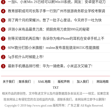
3
一加6、小米Mix 2S已经可以刷Win10系统，网友：安卓提不动刀
了？
4
教育部职成司司长陈子季一行到广州市旅游商务职业学校考察调
研
5
用了两个月的荣耀20，憋了一肚子心里话，今天终于一吐为快
6
评测小米有品最贵刀具：把厨房用刀卖到999元的秘密
7
别等买错耳机再后悔！告诉你为啥iPhone的耳机在安卓手机上不
能用
1
60W跑分打脸小米旗舰！realme发布首批骁龙8655G性能旗舰
X50Pro!
2
5g手机什么时候能上市!
3
最新手机爆品排行榜：华为一骑绝乘，小米这次又输了!
关于我们
|
联系我们
|
XML地图
|
版权声明
|
加入我们
|
网站地图
TXT
相关作品的原创性、文中陈述文字以及内容数据庞杂本站无法一一核实，如果您发
现本网站上有侵犯您的合法权益的内容，请联系我们，本网站将立即予以删除！
Copyright © 2019 http://www.gtrzf.com 版权所有：广东之窗 All Right Reserved.