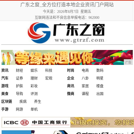
广东之窗_全方位打造本地企业资讯门户网站
今天是：2026年8月7日 星期五
互联网违法和不良信息举报电话：962000
广告
资讯
财经
娱乐
科技
时尚
电商
数码
汽车
证券
理财
宏观
企业
八卦
明星
游戏
护肤
彩妆
商讯
家居
楼盘
美食
导购
评测
微商
课程
出国
区块链
疾病
养生
手游
网游
单机