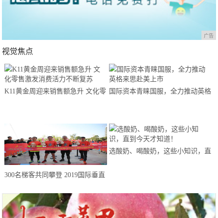
广告
视觉焦点
K11黄金周迎来销售额急升 文化零
国际资本青睐国服，全力推动英格
售激发消费活力不断复苏
来思赴美上市
选酸奶、喝酸奶，这些小知识，直
到今天才知道！
300名梯客共同攀登 2019国际垂直
马拉松超级精英赛顺德海骏达中心
站欢乐开跑