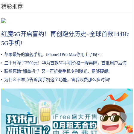
精彩推荐
加了这几样，炒饭鲜香无比，而且色彩搭配清新也能让孩子食欲大增
红魔5G开启盲约！再创跑分历史+全球首款144Hz
5G手机!
苹果最好的旗舰手机，iPhone11Pro Max你用上了吗？!
三个月降了2500元！华为首款5G手机价格一降再降，首批用户后悔
了!
联想死磕“翻盖机”？又一可折叠手机专利曝光，足够硬朗!
为什么不早点告诉我手机这个功能，害我浪费那么多时间!