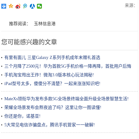
来源：
推荐阅读：
玉林信息港
您可能感兴趣的文章
有里有面儿 三星Galaxy Z系列手机成年末赠礼首选
三个月降了2500元！华为首款5G手机价格一降再降，首批用户后悔
了!
手机淘宝甩出王炸！微淘3.0版本核心玩法揭秘!
iPad型号太多，傻傻分不清楚？一起来涨涨知识吧!
MateXs领衔华为发布多款5G全场景终端全面升级全场景智慧生活!
荣耀全场景发布会熬夜追了吗？这里让你一图读懂!
你还是你，诺基亚!
5大常见电信诈骗盘点，腾讯手机管家一一破解!