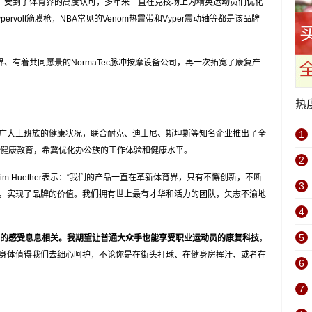
河，受到了体育界的高度认可，多年来一直在竞技场上为精英运动员们优化
volt筋膜枪，NBA常见的Venom热震带和Vyper震动轴等都是该品牌
、有着共同愿景的NormaTec脉冲按摩设备公司，再一次拓宽了康复产
热
E心系广大上班族的健康状况，联合耐克、迪士尼、斯坦斯等知名企业推出了全
1
开展健康教育，希冀优化办公族的工作体验和健康水平。
2
m Huether表示：“我们的产品一直在革新体育界，只有不懈创新，不断
3
，实现了品牌的价值。我们拥有世上最有才华和活力的团队，矢志不渝地
4
5
的感受息息相关。我期望让普通大众手也能享受职业运动员的
康复
科技
，
身体值得我们去细心呵护，不论你是在街头打球、在健身房挥汗、或者在
6
7