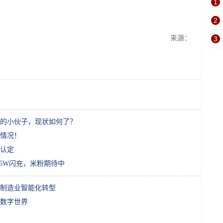
1
2
来源：
3
金的小伙子，现状如何了？
情况！
认定
＋65W闪充，米粉期待中
制造业智能化转型
数字世界