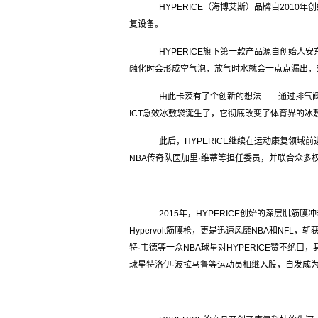
HYPERICE（海博艾斯）品牌自2010
复设备。
HYPERICE旗下第一款产品源自创始人安
融化时会形成空气泡，放气时水就会一点点漏出，
由此卡茨有了个创新的想法——通过排气阀制
ICT急效冰敷袋诞生了，它彻底改变了体育界的冰
此后，HYPERICE继续在运动康复领域前
NBA传奇队医加里·维蒂等担任委员，并联合众
2015年，HYPERICE创始的深层肌筋膜冲
Hypervolt筋膜枪，更是迅速风靡NBA和NF
特·韦德等一众NBA球星对HYPERICE赞不绝口
球星特洛伊·波拉马鲁等运动员相继入股，自发成