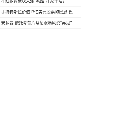
在线教育板块大涨“宅娃”在家干啥？
手持特斯拉价值13亿美元股票的巴恩·巴
伦：一股也不卖
安多昔 依托考昔片帮您跟痛风说“再见”