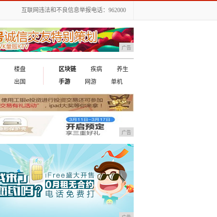
互联网违法和不良信息举报电话：962000
广告
楼盘
区块链
疾病
养生
出国
手游
网游
单机
广告