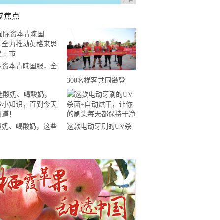
广告
觉焦点
际资本青睐国服，全
推动英格来思赴美上
300名梯客共同攀登
2019国际垂直马拉松超
级精英赛顺德海骏达中
心站欢乐开跑
酸奶、喝酸奶，这些
这款电动牙刷的UV杀
知识，直到今天才知
菌+自动烘干，让你的
！
刷头每天都保持干净