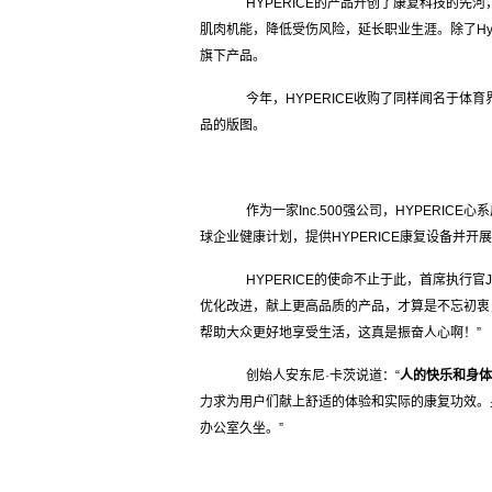
HYPERICE的产品开创了康复科技的先
肌肉机能，降低受伤风险，延长职业生涯。除了Hyper
旗下产品。
今年，HYPERICE收购了同样闻名于体育界
品的版图。
作为一家Inc.500强公司，HYPERIC
球企业健康计划，提供HYPERICE康复设备并
HYPERICE的使命不止于此，首席执行官Ji
优化改进，献上更高品质的产品，才算是不忘初衷
帮助大众更好地享受生活，这真是振奋人心啊！”
创始人安东尼·卡茨说道：“
人的快乐和身体
力求为用户们献上舒适的体验和实际的康复功效。
办公室久坐。”