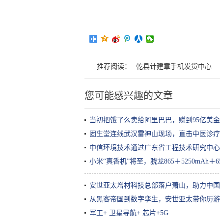
推荐阅读：
乾县计建章手机发货中心
您可能感兴趣的文章
当初把饿了么卖给阿里巴巴，赚到95亿美
固生堂连线武汉雷神山现场，直击中医诊疗
中信环境技术通过广东省工程技术研究中心
小米“真香机”将至，骁龙865＋5250mAh
安世亚太增材科技总部落户萧山，助力中国
从黑客帝国到数字孪生，安世亚太带你历游
军工+ 卫星导航+ 芯片+5G