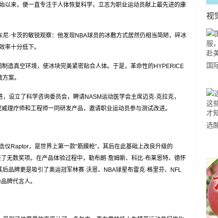
年创始以来，便一直专注于人体恢复科学，立志为职业运动员献上最先进的康
视
东尼·卡茨的敏锐观察：他发现NBA球员的冰敷方式居然仍相当简陋，碎冰
效率十分低下。
国
造真空环境，使冰块完美紧密贴合人体。于是，革命性的HYPERICE
敷方案。
力
市
进，设立了科学咨询委员会，聘请NASM运动医学会主席迈克·克拉克，
多权威理疗师和工程师一同研发产品，邀请职业运动员参与测试改进。
选
小
击仪Raptor，是世界上第一款“筋膜枪”，其后在此基础上改良升级的
道
L，斩获了无数奖项。在产品体验过程中，勒布朗·詹姆斯、科比·布莱恩特、德怀
，其后品牌更是吸引了奥运冠军林赛·沃恩、NBA球星布雷克·格里芬、NFL
为品牌代言人。