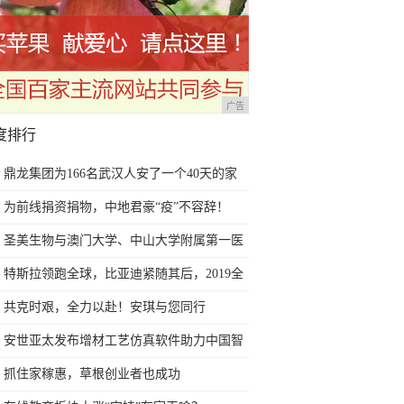
广告
度排行
鼎龙集团为166名武汉人安了一个40天的家
为前线捐资捐物，中地君豪“疫”不容辞！
圣美生物与澳门大学、中山大学附属第一医
院联合申报的广东省粤澳科技合作项目获批
特斯拉领跑全球，比亚迪紧随其后，2019全
立项
球销量大一览
共克时艰，全力以赴！安琪与您同行
安世亚太发布增材工艺仿真软件助力中国智
造
抓住家稼惠，草根创业者也成功