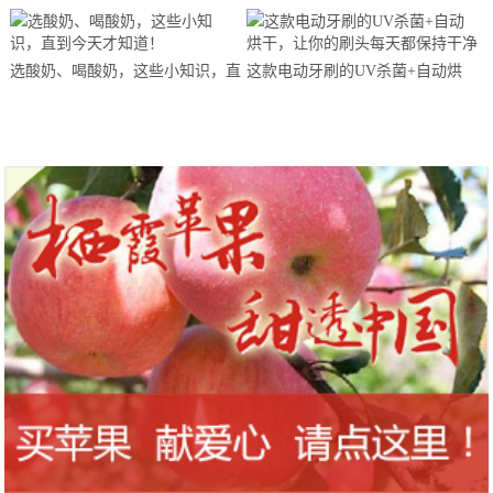
马拉松超级精英赛顺德海骏达中心
站欢乐开跑
选酸奶、喝酸奶，这些小知识，直
这款电动牙刷的UV杀菌+自动烘
到今天才知道！
干，让你的刷头每天都保持干净