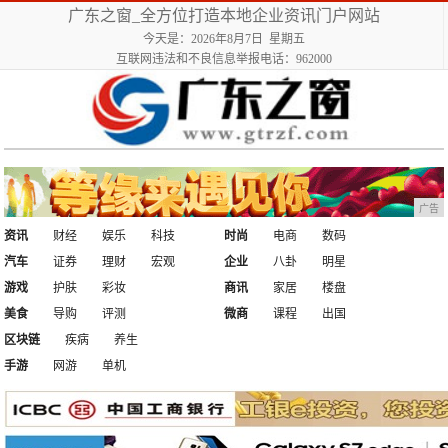
广东之窗_全方位打造本地企业资讯门户网站
今天是：2026年8月7日 星期五
互联网违法和不良信息举报电话：962000
广告
资讯
财经
娱乐
科技
时尚
电商
数码
汽车
证券
理财
宏观
企业
八卦
明星
游戏
护肤
彩妆
商讯
家居
楼盘
美食
导购
评测
微商
课程
出国
区块链
疾病
养生
手游
网游
单机