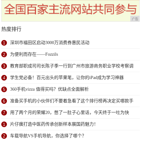
广告
热度排行
1
深圳市福田区启动3000万消费券惠民活动
2
为便利而存在——Fozzils
3
教育部职成司司长陈子季一行到广州市旅游商务职业学校考察调
研
4
学生党必备！百元出头的苹果笔，让你的iPad成为学习神器
5
360手机vizza 值得买吗？优缺点全面解析
6
准备买手机的小伙伴们不要着急看了这个排行榜再决定买哪款手
机吧
7
用了两个月的荣耀20，憋了一肚子心里话，今天终于一吐为快
1
片仔癀打造中医药传承创新样本展国药魅力！
2
车载导航VS手机导航，你选择了哪个？