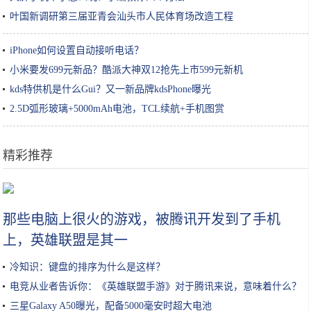
叶国新调研第三届亚青会汕头市人民体育场改造工程
iPhone如何设置自动接听电话？
小米要发699元新品？酷派大神双12抢先上市599元新机
kds特供机是什么Gui？又一新品牌kdsPhone曝光
2.5D弧形玻璃+5000mAh电池，TCL续航+手机图赏
精彩推荐
买奶茶时，服务员问奶茶要几分糖？聪明人这样回答
那些电脑上很火的游戏，被腾讯开发到了手机
上，英雄联盟是其一
冷知识：键盘的排序为什么是这样？
电竞从业者告诉你：《英雄联盟手游》对于腾讯来说，意味着什么？
三星Galaxy A50曝光，配备5000毫安时超大电池