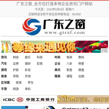
广东之窗_全方位打造本地企业资讯门户网站
今天是：2026年8月8日 星期六
互联网违法和不良信息举报电话：962000
广告
资讯
财经
娱乐
科技
时尚
电商
数码
汽车
证券
理财
宏观
企业
八卦
明星
游戏
护肤
彩妆
商讯
家居
楼盘
美食
导购
评测
微商
课程
出国
区块链
疾病
养生
手游
网游
单机