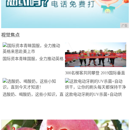
广告
视觉焦点
国际资本青睐国服，全力推动英格
来思赴美上市
300名梯客共同攀登 2019国际垂直
马拉松超级精英赛顺德海骏达中心
站欢乐开跑
选酸奶、喝酸奶，这些小知识，直
这款电动牙刷的UV杀菌+自动烘
到今天才知道！
干，让你的刷头每天都保持干净