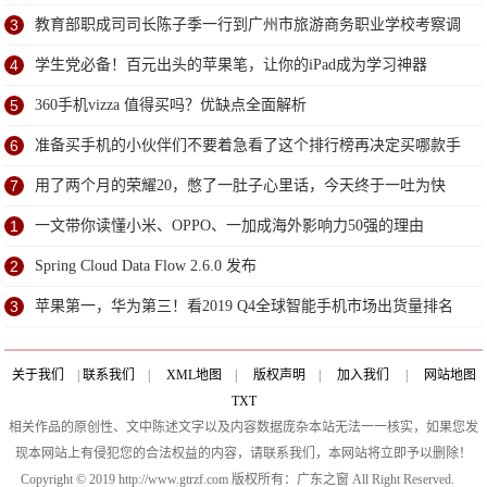
3
教育部职成司司长陈子季一行到广州市旅游商务职业学校考察调
研
4
学生党必备！百元出头的苹果笔，让你的iPad成为学习神器
5
360手机vizza 值得买吗？优缺点全面解析
6
准备买手机的小伙伴们不要着急看了这个排行榜再决定买哪款手
机吧
7
用了两个月的荣耀20，憋了一肚子心里话，今天终于一吐为快
1
一文带你读懂小米、OPPO、一加成海外影响力50强的理由
2
Spring Cloud Data Flow 2.6.0 发布
3
苹果第一，华为第三！看2019 Q4全球智能手机市场出货量排名
关于我们
|
联系我们
|
XML地图
|
版权声明
|
加入我们
|
网站地图
TXT
相关作品的原创性、文中陈述文字以及内容数据庞杂本站无法一一核实，如果您发
现本网站上有侵犯您的合法权益的内容，请联系我们，本网站将立即予以删除！
Copyright © 2019 http://www.gtrzf.com 版权所有：广东之窗 All Right Reserved.