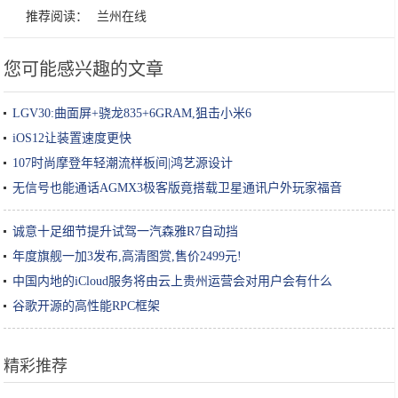
推荐阅读：
兰州在线
您可能感兴趣的文章
LGV30:曲面屏+骁龙835+6GRAM,狙击小米6
iOS12让装置速度更快
107时尚摩登年轻潮流样板间|鸿艺源设计
无信号也能通话AGMX3极客版竟搭载卫星通讯户外玩家福音
诚意十足细节提升试驾一汽森雅R7自动挡
年度旗舰一加3发布,高清图赏,售价2499元!
中国内地的iCloud服务将由云上贵州运营会对用户会有什么
谷歌开源的高性能RPC框架
精彩推荐