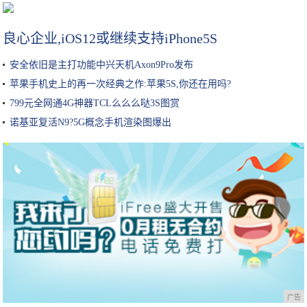
莲藕孔数的秘密！这种的才好吃
良心企业,iOS12或继续支持iPhone5S
安全依旧是主打功能中兴天机Axon9Pro发布
苹果手机史上的再一次经典之作:苹果5S,你还在用吗?
799元全网通4G神器TCL么么么哒3S图赏
诺基亚复活N9?5G概念手机渲染图爆出
广告