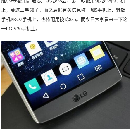
继小米6配用高通芯片骁龙835后，第二款配用骁龙835的手机
上，莫过三星S8了。而之后据有关信息称一加5手机上、魅族
手机PRO7手机上，也将配用骁龙835。而今日大家看来一下这
一LG V30手机上。