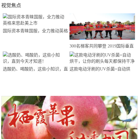
视觉焦点
国际资本青睐国服，全力推动英格
来思赴美上市
300名梯客共同攀登 2019国际垂直
马拉松超级精英赛顺德海骏达中心
站欢乐开跑
选酸奶、喝酸奶，这些小知识，直
这款电动牙刷的UV杀菌+自动烘
到今天才知道！
干，让你的刷头每天都保持干净