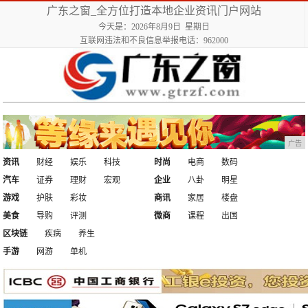
广东之窗_全方位打造本地企业资讯门户网站
今天是：2026年8月9日 星期日
互联网违法和不良信息举报电话：962000
广告
资讯
财经
娱乐
科技
时尚
电商
数码
汽车
证券
理财
宏观
企业
八卦
明星
游戏
护肤
彩妆
商讯
家居
楼盘
美食
导购
评测
微商
课程
出国
区块链
疾病
养生
手游
网游
单机