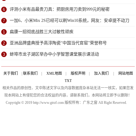
6
评测小米有品最贵刀具：把厨房用刀卖到999元的秘密
7
一加6、小米Mix 2S已经可以刷Win10系统，网友：安卓提不动刀
了？
1
扁康一招彻底战胜三大过敏性顽疾
2
亚洲品牌盛典授予高淳陶瓷“中国当代官窑”荣誉称号
3
蚌埠市龙子湖区举办中小学智慧课堂展示课活动
关于我们
|
联系我们
|
XML地图
|
版权声明
|
加入我们
|
网站地图
TXT
相关作品的原创性、文中陈述文字以及内容数据庞杂本站无法一一核实，如果您发
现本网站上有侵犯您的合法权益的内容，请联系我们，本网站将立即予以删除！
Copyright © 2019 http://www.gtrzf.com 版权所有：广东之窗 All Right Reserved.