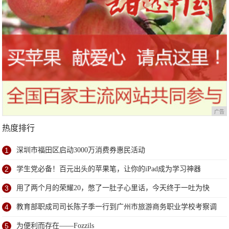
广告
热度排行
1
深圳市福田区启动3000万消费券惠民活动
2
学生党必备！百元出头的苹果笔，让你的iPad成为学习神器
3
用了两个月的荣耀20，憋了一肚子心里话，今天终于一吐为快
4
教育部职成司司长陈子季一行到广州市旅游商务职业学校考察调
研
5
为便利而存在——Fozzils